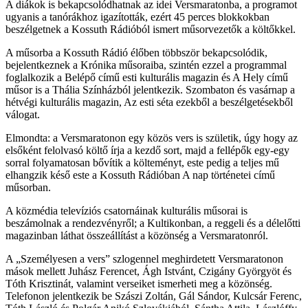
A diákok is bekapcsolódhatnak az idei Versmaratonba, a programot
ugyanis a tanórákhoz igazították, ezért 45 perces blokkokban
beszélgetnek a Kossuth Rádióból ismert műsorvezetők a költőkkel.
A műsorba a Kossuth Rádió élőben többször bekapcsolódik,
bejelentkeznek a Krónika műsoraiba, szintén ezzel a programmal
foglalkozik a Belépő című esti kulturális magazin és A Hely című
műsor is a Thália Színházból jelentkezik. Szombaton és vasárnap a
hétvégi kulturális magazin, Az esti séta ezekből a beszélgetésekből
válogat.
Elmondta: a Versmaratonon egy közös vers is születik, úgy hogy az
elsőként felolvasó költő írja a kezdő sort, majd a fellépők egy-egy
sorral folyamatosan bővítik a költeményt, este pedig a teljes mű
elhangzik késő este a Kossuth Rádióban A nap történetei című
műsorban.
A közmédia televíziós csatornáinak kulturális műsorai is
beszámolnak a rendezvényről; a Kultikonban, a reggeli és a délelőtti
magazinban láthat összeállítást a közönség a Versmaratonról.
A „Személyesen a vers” szlogennel meghirdetett Versmaratonon
mások mellett Juhász Ferencet, Ágh Istvánt, Czigány Györgyöt és
Tóth Krisztinát, valamint verseiket ismerheti meg a közönség.
Telefonon jelentkezik be Szászi Zoltán, Gál Sándor, Kulcsár Ferenc,