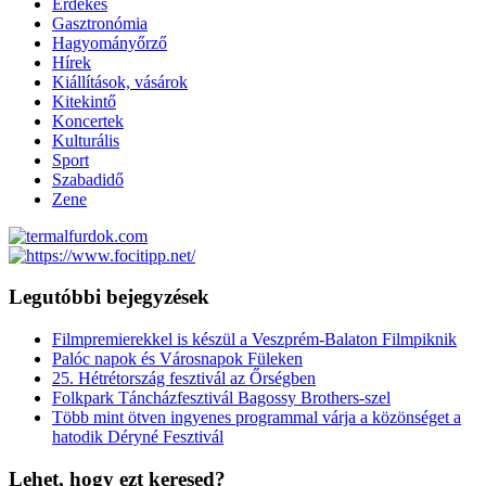
Érdekes
Gasztronómia
Hagyományőrző
Hírek
Kiállítások, vásárok
Kitekintő
Koncertek
Kulturális
Sport
Szabadidő
Zene
Legutóbbi bejegyzések
Filmpremierekkel is készül a Veszprém-Balaton Filmpiknik
Palóc napok és Városnapok Füleken
25. Hétrétország fesztivál az Őrségben
Folkpark Táncházfesztivál Bagossy Brothers-szel
Több mint ötven ingyenes programmal várja a közönséget a
hatodik Déryné Fesztivál
Lehet, hogy ezt keresed?