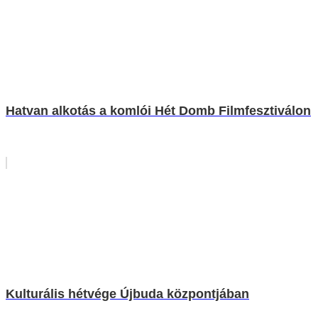
Hatvan alkotás a komlói Hét Domb Filmfesztiválon
Kulturális hétvége Újbuda központjában