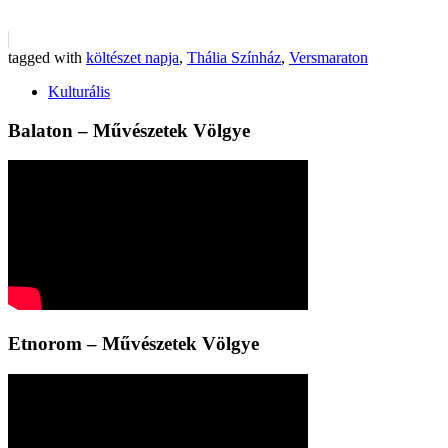
tagged with
költészet napja
,
Thália Színház
,
Versmaraton
Kulturális
Balaton – Művészetek Völgye
Etnorom – Művészetek Völgye