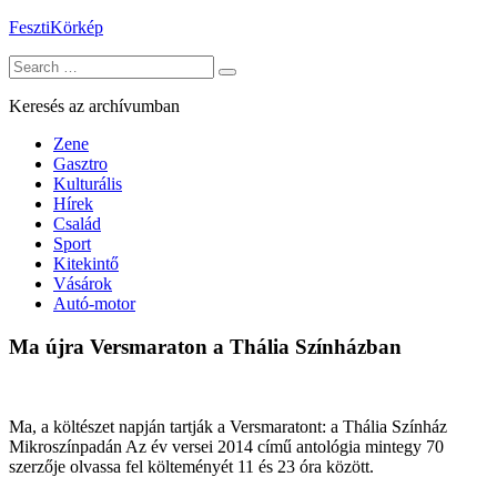
Skip
FesztiKörkép
to
Search
content
for:
Keresés az archívumban
Zene
Gasztro
Kulturális
Hírek
Család
Sport
Kitekintő
Vásárok
Autó-motor
Ma újra Versmaraton a Thália Színházban
Ma, a költészet napján tartják a Versmaratont: a Thália Színház
Mikroszínpadán Az év versei 2014 című antológia mintegy 70
szerzője olvassa fel költeményét 11 és 23 óra között.