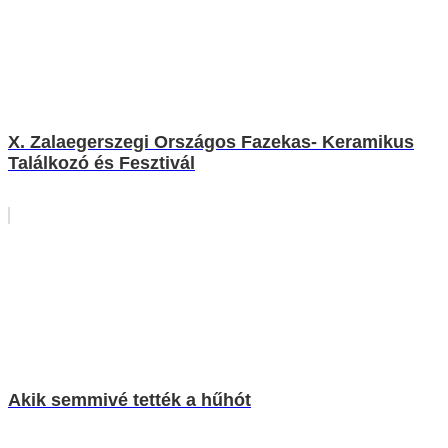
X. Zalaegerszegi Országos Fazekas- Keramikus
Találkozó és Fesztivál
Akik semmivé tették a hűhót