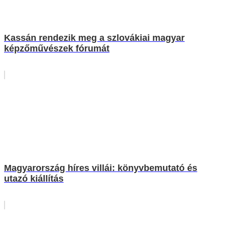
Kassán rendezik meg a szlovákiai magyar
képzőművészek fórumát
Magyarország híres villái: könyvbemutató és
utazó kiállítás