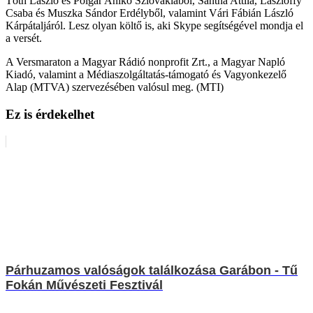
Tóth László és Polgár Anikó Szlovákiából, Sántha Attila, Lászlóffy
Csaba és Muszka Sándor Erdélyből, valamint Vári Fábián László
Kárpátaljáról. Lesz olyan költő is, aki Skype segítségével mondja el
a versét.
A Versmaraton a Magyar Rádió nonprofit Zrt., a Magyar Napló
Kiadó, valamint a Médiaszolgáltatás-támogató és Vagyonkezelő
Alap (MTVA) szervezésében valósul meg. (MTI)
Ez is érdekelhet
Párhuzamos valóságok találkozása Garábon - Tű
Fokán Művészeti Fesztivál