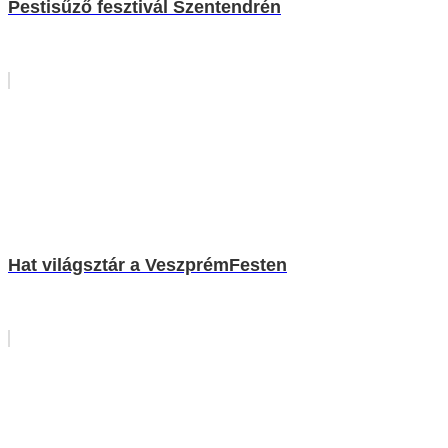
Pestisűző fesztivál Szentendrén
Hat világsztár a VeszprémFesten