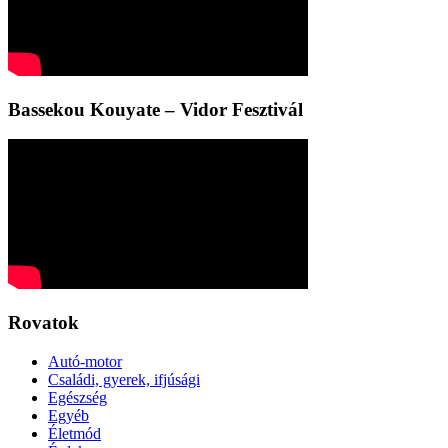
Bassekou Kouyate – Vidor Fesztivál
Rovatok
Autó-motor
Családi, gyerek, ifjúsági
Egészség
Egyéb
Életmód