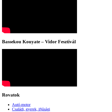
Bassekou Kouyate – Vidor Fesztivál
Rovatok
Autó-motor
Családi, gyerek, ifjúsági