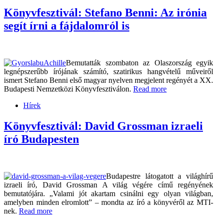
Könyvfesztivál: Stefano Benni: Az irónia
segít írni a fájdalomról is
Bemutatták szombaton az Olaszország egyik
legnépszerűbb írójának számító, szatirikus hangvételű műveiről
ismert Stefano Benni első magyar nyelven megjelent regényét a XX.
Budapesti Nemzetközi Könyvfesztiválon.
Read more
Hírek
Könyvfesztivál: David Grossman izraeli
író Budapesten
Budapestre látogatott a világhírű
izraeli író, David Grossman A világ végére című regényének
bemutatójára. „Valami jót akartam csinálni egy olyan világban,
amelyben minden elromlott” – mondta az író a könyvéről az MTI-
nek.
Read more