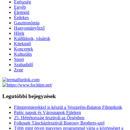
Egészség
Egyéb
Életmód
Érdekes
Gasztronómia
Hagyományőrző
Hírek
Kiállítások, vásárok
Kitekintő
Koncertek
Kulturális
Sport
Szabadidő
Zene
Legutóbbi bejegyzések
Filmpremierekkel is készül a Veszprém-Balaton Filmpiknik
Palóc napok és Városnapok Füleken
25. Hétrétország fesztivál az Őrségben
Folkpark Táncházfesztivál Bagossy Brothers-szel
Több mint ötven ingyenes programmal várja a közönséget a