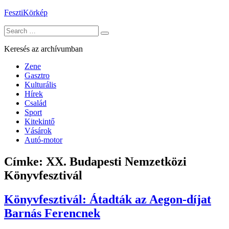
Skip
FesztiKörkép
to
Search
content
for:
Keresés az archívumban
Zene
Gasztro
Kulturális
Hírek
Család
Sport
Kitekintő
Vásárok
Autó-motor
Címke:
XX. Budapesti Nemzetközi
Könyvfesztivál
Könyvfesztivál: Átadták az Aegon-díjat
Barnás Ferencnek