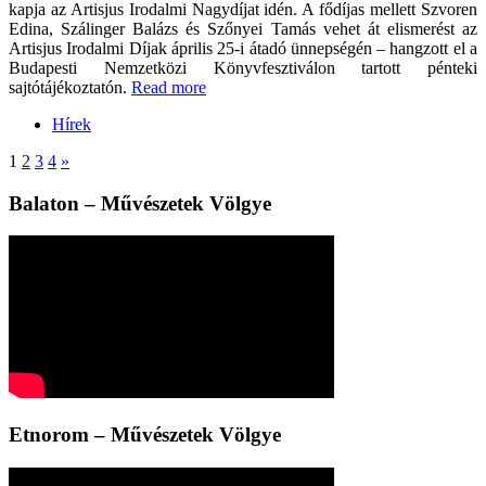
kapja az Artisjus Irodalmi Nagydíjat idén. A fődíjas mellett Szvoren
Edina, Szálinger Balázs és Szőnyei Tamás vehet át elismerést az
Artisjus Irodalmi Díjak április 25-i átadó ünnepségén – hangzott el a
Budapesti Nemzetközi Könyvfesztiválon tartott pénteki
sajtótájékoztatón.
Read more
Hírek
1
2
3
4
»
Balaton – Művészetek Völgye
Etnorom – Művészetek Völgye