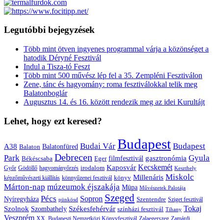
Legutóbbi bejegyzések
Több mint ötven ingyenes programmal várja a közönséget a
hatodik Déryné Fesztivál
Indul a Tisza-tó Feszt
Több mint 500 művész lép fel a 35. Zempléni Fesztiválon
Zene, tánc és hagyomány: roma fesztiválokkal telik meg
Balatonboglár
Augusztus 14. és 16. között rendezik meg az idei Kurultájt
Lehet, hogy ezt keresed?
Budapest
Budai Vár
Budapest
A38
Balaton
Balatonfüred
Debrecen
Park
Gyula
gasztronómia
filmfesztivál
Békéscsaba
Eger
Kaposvár
Kecskemét
irodalom
hagyományőrzés
Győr
Gödöllő
Keszthely
Miskolc
Millenáris
könyv
képzőművészeti kiállítás
könnyűzenei fesztivál
Márton-nap
múzeumok éjszakája
Müpa
Művészetek Palotája
Szeged
Pécs
Sopron
Nyíregyháza
Szentendre
Sziget fesztivál
pünkösd
Székesfehérvár
Tokaj
Szolnok
Szombathely
színházi fesztivál
Tihany
Veszprém
XX. Budapesti Nemzetközi Könyvfesztivál
Zalaegerszeg
Zamárdi