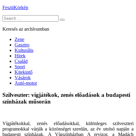
Skip
FesztiKörkép
to
Search
content
for:
Keresés az archívumban
Zene
Gasztro
Kulturális
Hírek
Család
Sport
Kitekintő
Vásárok
Autó-motor
Szilveszter: vígjátékok, zenés előadások a budapesti
színházak műsorán
Vígjátékokkal, zenés előadásokkal, különleges szilveszteri
programokkal várják a közönséget szerdán, az év utolsó napján a
budapesti színházak. A Vígszínházban A revizor, a Madách