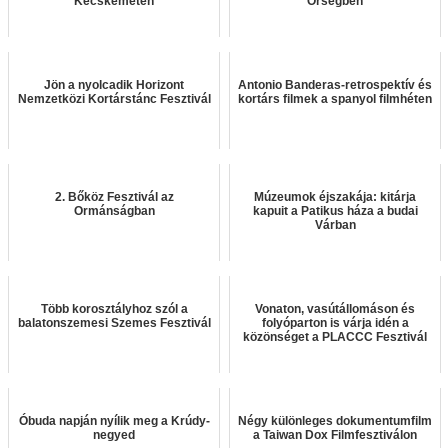
Kecskeméten
Őrségben
Jön a nyolcadik Horizont
Antonio Banderas-retrospektív és
Nemzetközi Kortárstánc Fesztivál
kortárs filmek a spanyol filmhéten
2. Bőköz Fesztivál az
Múzeumok éjszakája: kitárja
Ormánságban
kapuit a Patikus háza a budai
Várban
Több korosztályhoz szól a
Vonaton, vasútállomáson és
balatonszemesi Szemes Fesztivál
folyóparton is várja idén a
közönséget a PLACCC Fesztivál
Óbuda napján nyílik meg a Krúdy-
Négy különleges dokumentumfilm
negyed
a Taiwan Dox Filmfesztiválon