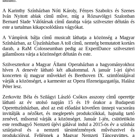
látható.
A Karinthy Színházban Nóti Károly, Fényes Szabolcs és Szenes
Iván Nyitott ablak című műve, míg a Rózsavölgyi Szalonban
Bernard Slade Válótársak című darabja várja szilveszter délután és
este a tartalmas kikapcsolódásra vágyókat.
A Vámpírok bálja című musicalt láthatja a közönség a Magyar
Színházban, az Újszínházban A toll című, nemrég bemutatott kortárs
darab, a RaM Colosseumban pedig az ExperiDance szilveszteri
gálaműsora várja a közönséget délután és este.
Szilveszterkor a Magyar Állami Operaházban a hagyományokhoz
híven A denevér látható két alkalommal. A január 1-jei újévi
koncerten új magyar művekkel és Beethoven IX. szimfóniájával
várják a közönséget, a karmester az Opera főzeneigazgatója, Halász
Péter lesz.
Zerkovitz Béla és Szilágyi László Csókos asszony című operettje
látható az év utolsó napján 15 és 19 órakor a Budapesti
Operettszínházban, ahol az esti előadást követően ünnepi vacsorára
invitálják a nézőket, és meglepetés produkciókkal, hajnalig tartó
zenével, műsorral várják a közönséget. Január 1-jén, csütörtökön
este rendhagyó Nemzeti újévi gálával indul a 2015-ös év a színház
sztárjaival és a nemzeti társintézmények művészeivel és
produkcióival. Fellépnek a Magyar Nemzeti Táncegyüttes, a