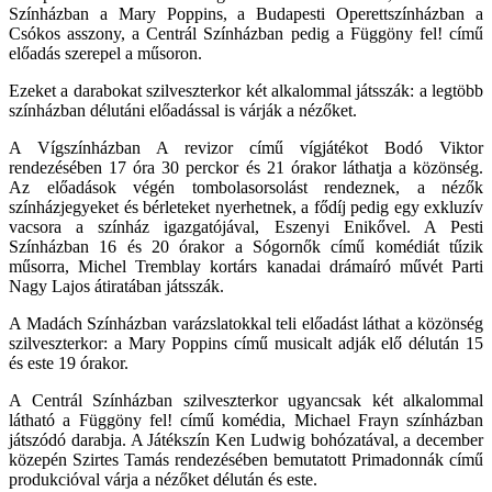
Színházban a Mary Poppins, a Budapesti Operettszínházban a
Csókos asszony, a Centrál Színházban pedig a Függöny fel! című
előadás szerepel a műsoron.
Ezeket a darabokat szilveszterkor két alkalommal játsszák: a legtöbb
színházban délutáni előadással is várják a nézőket.
A Vígszínházban A revizor című vígjátékot Bodó Viktor
rendezésében 17 óra 30 perckor és 21 órakor láthatja a közönség.
Az előadások végén tombolasorsolást rendeznek, a nézők
színházjegyeket és bérleteket nyerhetnek, a fődíj pedig egy exkluzív
vacsora a színház igazgatójával, Eszenyi Enikővel. A Pesti
Színházban 16 és 20 órakor a Sógornők című komédiát tűzik
műsorra, Michel Tremblay kortárs kanadai drámaíró művét Parti
Nagy Lajos átiratában játsszák.
A Madách Színházban varázslatokkal teli előadást láthat a közönség
szilveszterkor: a Mary Poppins című musicalt adják elő délután 15
és este 19 órakor.
A Centrál Színházban szilveszterkor ugyancsak két alkalommal
látható a Függöny fel! című komédia, Michael Frayn színházban
játszódó darabja. A Játékszín Ken Ludwig bohózatával, a december
közepén Szirtes Tamás rendezésében bemutatott Primadonnák című
produkcióval várja a nézőket délután és este.