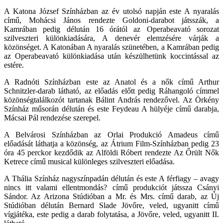
A Katona József Színházban az év utolsó napján este A nyaralás
című, Mohácsi János rendezte Goldoni-darabot játsszák, a
Kamrában pedig délután 16 órától az Operabeavató sorozat
szilveszteri különkiadására, A denevér elemzésére várják a
közönséget. A Katonában A nyaralás szünetében, a Kamrában pedig
az Operabeavató különkiadása után készülhetünk koccintással az
estére.
A Radnóti Színházban este az Anatol és a nők című Arthur
Schnitzler-darab látható, az előadás előtt pedig Ráhangoló címmel
közönségtalálkozót tartanak Bálint András rendezővel. Az Örkény
Színház műsorán délután és este Feydeau A hülyéje című darabja,
Mácsai Pál rendezése szerepel.
A Belvárosi Színházban az Orlai Produkció Amadeus című
előadását láthatja a közönség, az Átrium Film-Színházban pedig 23
óra 45 perckor kezdődik az Alföldi Róbert rendezte Az Őrült Nők
Ketrece című musical különleges szilveszteri előadása.
A Thália Színház nagyszínpadán délután és este A férfiagy – avagy
nincs itt valami ellentmondás? című produkciót játssza Csányi
Sándor. Az Arizona Stúdióban a Mr. és Mrs. című darab, az Új
Stúdióban délután Bernard Slade Jövőre, veled, ugyanitt című
vígjátéka, este pedig a darab folytatása, a Jövőre, veled, ugyanitt II.