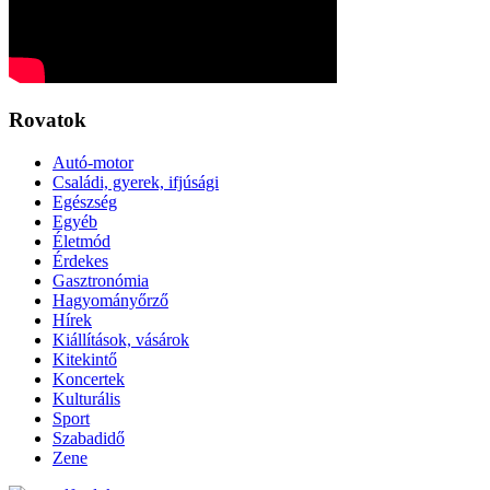
Rovatok
Autó-motor
Családi, gyerek, ifjúsági
Egészség
Egyéb
Életmód
Érdekes
Gasztronómia
Hagyományőrző
Hírek
Kiállítások, vásárok
Kitekintő
Koncertek
Kulturális
Sport
Szabadidő
Zene