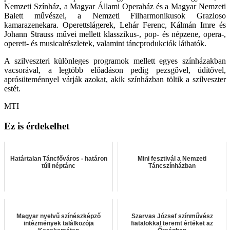
Nemzeti Színház, a Magyar Állami Operaház és a Magyar Nemzeti
Balett művészei, a Nemzeti Filharmonikusok Grazioso
kamarazenekara. Operettslágerek, Lehár Ferenc, Kálmán Imre és
Johann Strauss művei mellett klasszikus-, pop- és népzene, opera-,
operett- és musicalrészletek, valamint táncprodukciók láthatók.
A szilveszteri különleges programok mellett egyes színházakban
vacsorával, a legtöbb előadáson pedig pezsgővel, üdítővel,
aprósüteménnyel várják azokat, akik színházban töltik a szilveszter
estét.
MTI
Ez is érdekelhet
Határtalan Táncfőváros - határon
Mini fesztivál a Nemzeti
túli néptánc
Táncszínházban
Magyar nyelvű színészképző
Szarvas József színművész
intézmények találkozója
fiatalokkal teremt értéket az