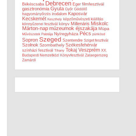
Debrecen
filmfesztivál
Békéscsaba
Eger
Gyula
gasztronómia
Győr
Gödöllő
Kaposvár
irodalom
hagyományőrzés
Kecskemét
képzőművészeti kiállítás
Keszthely
Miskolc
Millenáris
könyv
könnyűzenei fesztivál
Márton-nap
múzeumok éjszakája
Müpa
Pécs
Nyíregyháza
Művészetek Palotája
pünkösd
Szeged
Sopron
Szentendre
Sziget fesztivál
Székesfehérvár
Szolnok
Szombathely
Tokaj
Veszprém
színházi fesztivál
XX.
Tihany
Budapesti Nemzetközi Könyvfesztivál
Zalaegerszeg
Zamárdi