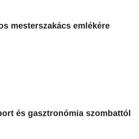
os mesterszakács emlékére
port és gasztronómia szombattól