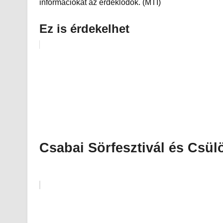
információkat az érdeklődők. (MTI)
Ez is érdekelhet
Csabai Sörfesztivál és Csü