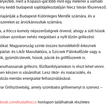
lyezteti, mert a Kopaszi-gát több mint egy méterrel a várható
vény keddi budapesti sajtótájékoztatóján Necz István főszervező.
t felajánlják a Budapesti Különleges Mentők számára, és a
miszereket az árvízkárosultak számára.
ta, a fröccs komoly népszerűségnek örvend, ahogy a sült húsok
osban azonban nehéz megoldani a nyílt tűzön grillezést.
gatókat: Magyarország szinte összes borvidékéről érkeznek
őpárlat- és Likőr Manufaktúra, a Szicsek Pálinkafőzde vagy a
k, gyümölcslevek, húsok, pácok és grillfűszerek is.
nulhassanak grillezni, főzőtanfolyamokon is részt lehet venni.
en készen is vásárolhat. Lesz ökör- és malacsütés, és
dzás-mentás energiaital felhasználásával.
 Grillszövetség, amely szombatra grillversenyt is szervez –
book.com/budaifroccs
honlapon találhatnak részletes