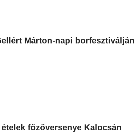
ellért Márton-napi borfesztiválján
s ételek főzőversenye Kalocsán