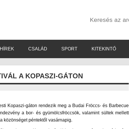
Keresés az a
HÍREK
CSALÁD
SPORT
KITEKINTŐ
IVÁL A KOPASZI-GÁTON
sti Kopaszi-gáton rendezik meg a Budai Fröccs- és Barbecue
endezvény a bor- és gyümölcsfröccsök, valamint sültek mellett
a közönséget péntektől vasárnapig.