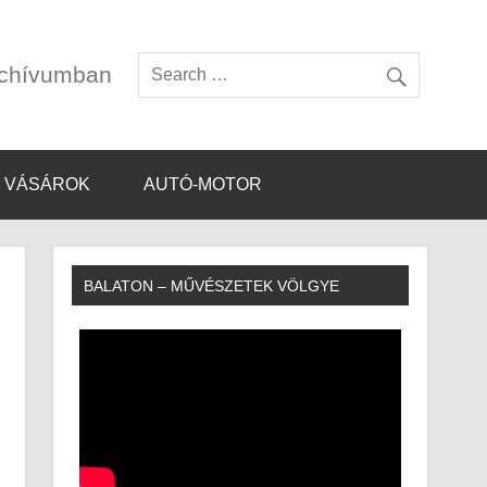
rchívumban
VÁSÁROK
AUTÓ-MOTOR
BALATON – MŰVÉSZETEK VÖLGYE