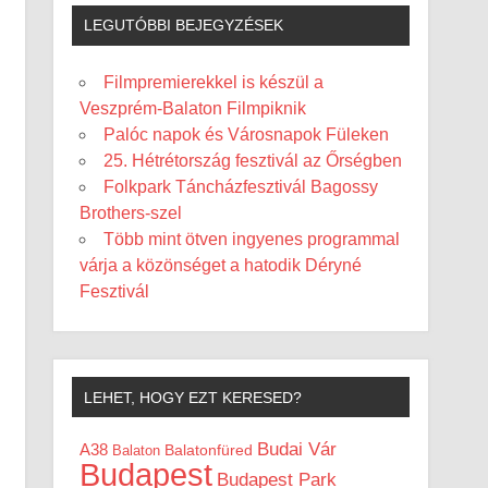
LEGUTÓBBI BEJEGYZÉSEK
Filmpremierekkel is készül a
Veszprém-Balaton Filmpiknik
Palóc napok és Városnapok Füleken
25. Hétrétország fesztivál az Őrségben
Folkpark Táncházfesztivál Bagossy
Brothers-szel
Több mint ötven ingyenes programmal
várja a közönséget a hatodik Déryné
Fesztivál
LEHET, HOGY EZT KERESED?
Budai Vár
A38
Balaton
Balatonfüred
Budapest
Budapest Park