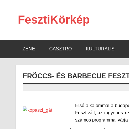
Skip
to
content
FesztiKörkép
ZENE
GASZTRO
KULTURÁLIS
FRÖCCS- ÉS BARBECUE FESZT
Első alkalommal a budape
Fesztivált; az ingyenes r
számos programmal várja 