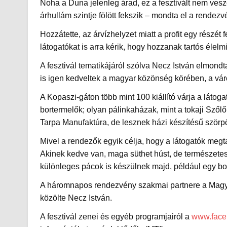
Noha a Duna jelenleg árad, ez a fesztivált nem veszé
árhullám szintje fölött fekszik – mondta el a rendez
Hozzátette, az árvízhelyzet miatt a profit egy részé
látogatókat is arra kérik, hogy hozzanak tartós élel
A fesztivál tematikájáról szólva Necz István elmond
is igen kedveltek a magyar közönség körében, a vár
A Kopaszi-gáton több mint 100 kiállító várja a láto
bortermelők; olyan pálinkaházak, mint a tokaji Szől
Tarpa Manufaktúra, de lesznek házi készítésű szörpö
Mivel a rendezők egyik célja, hogy a látogatók megta
Akinek kedve van, maga süthet húst, de természetes
különleges pácok is készülnek majd, például egy bo
A háromnapos rendezvény szakmai partnere a Magyar
közölte Necz István.
A fesztivál zenei és egyéb programjairól a
www.face