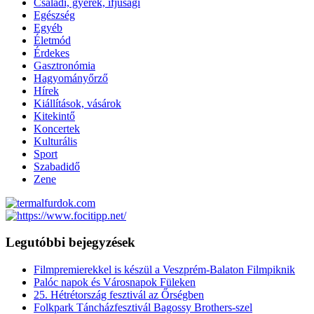
Családi, gyerek, ifjúsági
Egészség
Egyéb
Életmód
Érdekes
Gasztronómia
Hagyományőrző
Hírek
Kiállítások, vásárok
Kitekintő
Koncertek
Kulturális
Sport
Szabadidő
Zene
Legutóbbi bejegyzések
Filmpremierekkel is készül a Veszprém-Balaton Filmpiknik
Palóc napok és Városnapok Füleken
25. Hétrétország fesztivál az Őrségben
Folkpark Táncházfesztivál Bagossy Brothers-szel