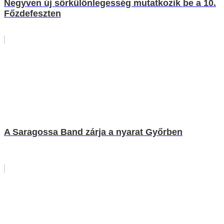
Negyven új sörkülönlegesség mutatkozik be a 10.
Főzdefeszten
A Saragossa Band zárja a nyarat Győrben