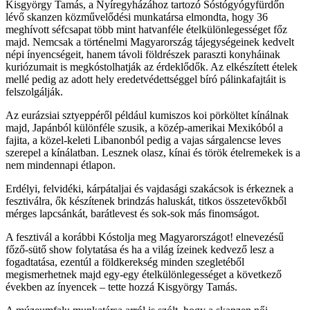
Kisgyörgy Tamás, a Nyíregyházához tartozó Sóstógyógyfürdőn
lévő skanzen közművelődési munkatársa elmondta, hogy 36
meghívott séfcsapat több mint hatvanféle ételkülönlegességet főz
majd. Nemcsak a történelmi Magyarország tájegységeinek kedvelt
népi ínyencségeit, hanem távoli földrészek paraszti konyháinak
kuriózumait is megkóstolhatják az érdeklődők. Az elkészített ételek
mellé pedig az adott hely eredetvédettséggel bíró pálinkafajtáit is
felszolgálják.
Az eurázsiai sztyeppéről például kumiszos koi pörköltet kínálnak
majd, Japánból különféle szusik, a közép-amerikai Mexikóból a
fajita, a közel-keleti Libanonból pedig a vajas sárgalencse leves
szerepel a kínálatban. Lesznek olasz, kínai és török ételremekek is a
nem mindennapi étlapon.
Erdélyi, felvidéki, kárpátaljai és vajdasági szakácsok is érkeznek a
fesztiválra, ők készítenek brindzás haluskát, titkos összetevőkből
mérges lapcsánkát, barátlevest és sok-sok más finomságot.
A fesztivál a korábbi Kóstolja meg Magyarországot! elnevezésű
főző-sütő show folytatása és ha a világ ízeinek kedvező lesz a
fogadtatása, ezentúl a földkerekség minden szegletéből
megismerhetnek majd egy-egy ételkülönlegességet a következő
években az ínyencek – tette hozzá Kisgyörgy Tamás.