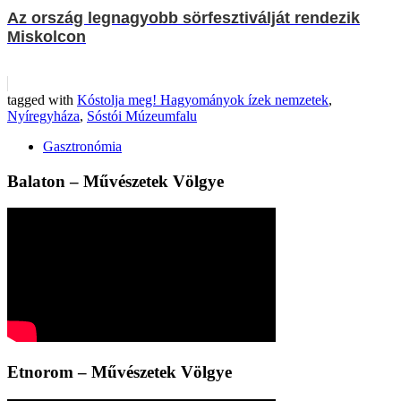
Az ország legnagyobb sörfesztiválját rendezik
Miskolcon
tagged with
Kóstolja meg! Hagyományok ízek nemzetek
,
Nyíregyháza
,
Sóstói Múzeumfalu
Gasztronómia
Balaton – Művészetek Völgye
Etnorom – Művészetek Völgye