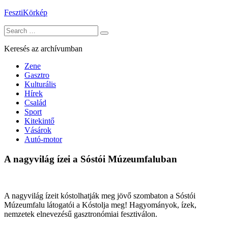
Skip
FesztiKörkép
to
Search
content
for:
Keresés az archívumban
Zene
Gasztro
Kulturális
Hírek
Család
Sport
Kitekintő
Vásárok
Autó-motor
A nagyvilág ízei a Sóstói Múzeumfaluban
A nagyvilág ízeit kóstolhatják meg jövő szombaton a Sóstói
Múzeumfalu látogatói a Kóstolja meg! Hagyományok, ízek,
nemzetek elnevezésű gasztronómiai fesztiválon.