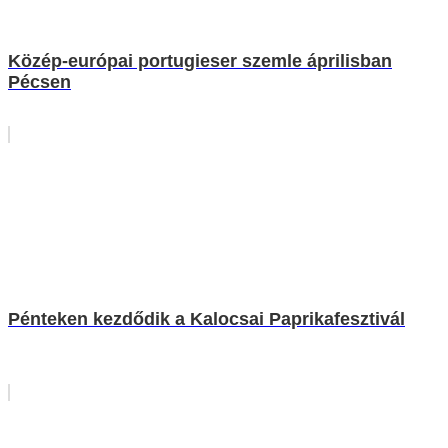
Közép-európai portugieser szemle áprilisban
Pécsen
Pénteken kezdődik a Kalocsai Paprikafesztivál