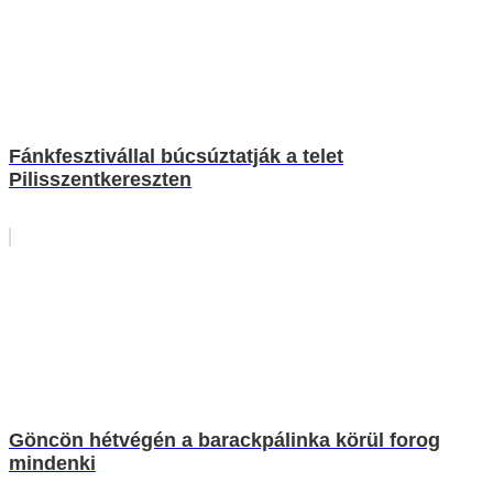
Fánkfesztivállal búcsúztatják a telet
Pilisszentkereszten
Göncön hétvégén a barackpálinka körül forog
mindenki