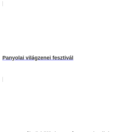
Panyolai világzenei fesztivál