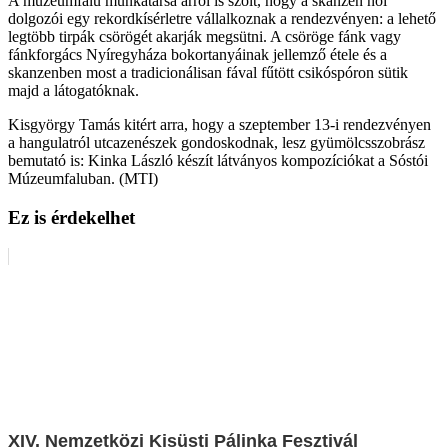
A múzeumfalu munkatársa arról is szólt, hogy a skanzen női
dolgozói egy rekordkísérletre vállalkoznak a rendezvényen: a lehető
legtöbb tirpák csörögét akarják megsütni. A csöröge fánk vagy
fánkforgács Nyíregyháza bokortanyáinak jellemző étele és a
skanzenben most a tradicionálisan fával fűtött csikóspóron sütik
majd a látogatóknak.
Kisgyörgy Tamás kitért arra, hogy a szeptember 13-i rendezvényen
a hangulatról utcazenészek gondoskodnak, lesz gyümölcsszobrász
bemutató is: Kinka László készít látványos kompozíciókat a Sóstói
Múzeumfaluban. (MTI)
Ez is érdekelhet
XIV. Nemzetközi Kisüsti Pálinka Fesztivál