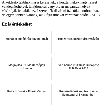
A kékfestő textíliák ma is keresettek, a késztermékek nagy részét
vendéglátóhelyek tulajdonosai vagy olyan magánszemélyek
vásárolják fel, akik ezzel szeretnék díszíteni üzletüket, otthonukat,
de egyre többen vannak, akik újra ruhákat varratnak belőle. (MTI)
Ez is érdekelhet
Mohácsi busójárás egy héten át
Huszártalálkozó Nyíregyházán
Megnyílt a 31. Mesterségek
Van benne muzsika! Budapest
Ünnepe
Folk Fest 2013
Palóc Húsvét a Füleki Várban
Pünkösdi örökség fesztivál a
Szentendrei Skanzenben