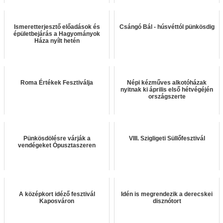
Ismeretterjesztő előadások és
Csángó Bál - húsvéttól pünkösdig
épületbejárás a Hagyományok
Háza nyílt hetén
Roma Értékek Fesztiválja
Népi kézműves alkotóházak
nyitnak ki április első hétvégéjén
országszerte
Pünkösdölésre várják a
VIII. Szigligeti Süllőfesztivál
vendégeket Ópusztaszeren
A középkort idéző fesztivál
Idén is megrendezik a derecskei
Kaposváron
disznótort