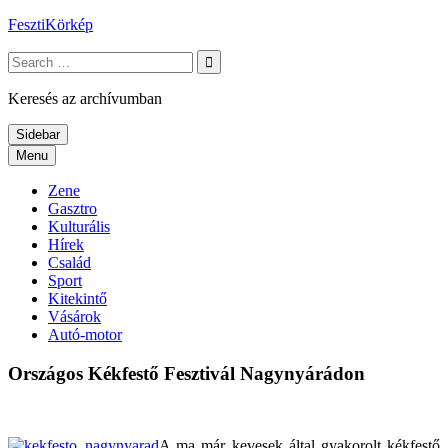
Skip
FesztiKörkép
to
Search
content
for:
Keresés az archívumban
Sidebar
Menu
Zene
Gasztro
Kulturális
Hírek
Család
Sport
Kitekintő
Vásárok
Autó-motor
Országos Kékfestő Fesztivál Nagynyárádon
A ma már kevesek által gyakorolt kékfestő