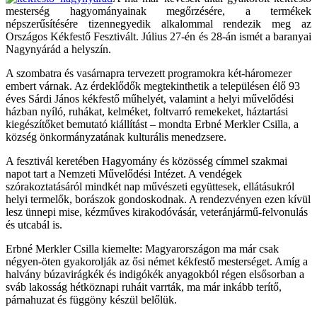
mesterség hagyományainak megőrzésére, a termékek
népszerűsítésére tizennegyedik alkalommal rendezik meg az
Országos Kékfestő Fesztivált. Július 27-én és 28-án ismét a baranyai
Nagynyárád a helyszín.
A szombatra és vasárnapra tervezett programokra két-háromezer
embert várnak. Az érdeklődők megtekinthetik a településen élő 93
éves Sárdi János kékfestő műhelyét, valamint a helyi művelődési
házban nyíló, ruhákat, kelméket, foltvarró remekeket, háztartási
kiegészítőket bemutató kiállítást – mondta Erbné Merkler Csilla, a
község önkormányzatának kulturális menedzsere.
A fesztivál keretében Hagyomány és közösség címmel szakmai
napot tart a Nemzeti Művelődési Intézet. A vendégek
szórakoztatásáról mindkét nap művészeti együttesek, ellátásukról
helyi termelők, borászok gondoskodnak. A rendezvényen ezen kívül
lesz ünnepi mise, kézműves kirakodóvásár, veteránjármű-felvonulás
és utcabál is.
Erbné Merkler Csilla kiemelte: Magyarországon ma már csak
négyen-öten gyakorolják az ősi német kékfestő mesterséget. Amíg a
halvány búzavirágkék és indigókék anyagokból régen elsősorban a
sváb lakosság hétköznapi ruháit varrták, ma már inkább terítő,
párnahuzat és függöny készül belőlük.