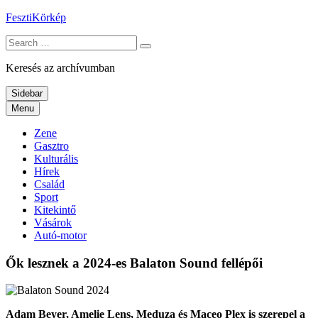
Skip
FesztiKörkép
to
Search
content
for:
Keresés az archívumban
Sidebar
Menu
Zene
Gasztro
Kulturális
Hírek
Család
Sport
Kitekintő
Vásárok
Autó-motor
Ők lesznek a 2024-es Balaton Sound fellépői
Adam Beyer, Amelie Lens, Meduza és Maceo Plex is szerepel a