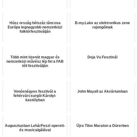
Húsz ország hétszáz táncosa
B.my.Lake az elektronikus zene
Európa legnagyobb nemzetközi
rajongóinak
folklórfesztiválján
Több mint tizenöt magyar és
Deja Vu Fesztivál
nemzetközi művész lép fel a FAB
téli fesztiválján
Vonósnégyes fesztivál a
John Mayall az Akváriumban
fehérvárcsurgói Károlyi-
kastélyban
Augusztusban LehárFeszt operett-
Újra Tilos Maraton a Dürerben
és musicalgálával