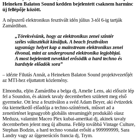
Heineken Balaton Sound kedden bejelentett csaknem harminc
új fellépője között.
A népszerű elektronikus fesztivált idén július 3-tól 6-ig tartják
Zamárdiban.
„Törekvésünk, hogy az elektronikus zenei színtér
széles választékát kínáljuk. A beach fesztiválon
ugyanúgy helyet kap a mainstream elektronikus zenei
élvonal, mint az underground elektronika legjobbjai.
A most bejelentett nevekkel erősödik a hard techno és
hardstyle előadók sora”
– idézte Filutás Annát, a Heineken Balaton Sound projektvezetőjét
az MTI-hez eljuttatott közlemény.
Elmondta, eljön Zamárdiba a belga dj, Amelie Lens, aki először lép
fel a Soundon, és akinek tavaly decemberben született meg első
gyermeke. Ott lesz a fesztiválon a svéd Adam Beyer, aki évtizedek
óta kiemelkedő előadója a techno-színtérnek, műsort ad a
zenetörténet legnagyobb globális streamingjét produkáló olasz
Meduza, valamint Maceo Plex kubai-amerikai dj, akinek tavaly
decemberben jelent meg új albuma. Fellép továbbá Vintage Culture,
Stephan Bodzin, a hard techno vonalat erősíti a 999999999, Sara
Landry vagy az újgenerációs francia dj, Trym.