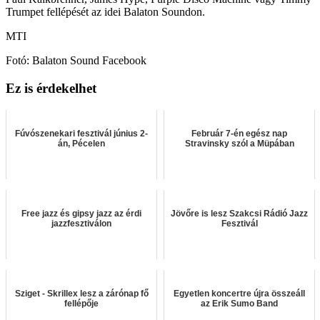
Trumpet fellépését az idei Balaton Soundon.
MTI
Fotó: Balaton Sound Facebook
Ez is érdekelhet
Fúvószenekari fesztivál június 2-
Február 7-én egész nap
án, Pécelen
Stravinsky szól a Müpában
Free jazz és gipsy jazz az érdi
Jövőre is lesz Szakcsi Rádió Jazz
jazzfesztiválon
Fesztivál
Sziget - Skrillex lesz a zárónap fő
Egyetlen koncertre újra összeáll
fellépője
az Erik Sumo Band