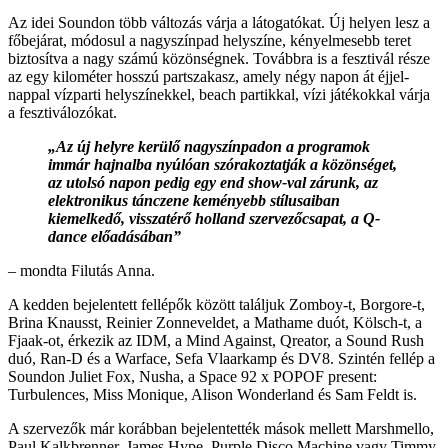
Az idei Soundon több változás várja a látogatókat. Új helyen lesz a
főbejárat, módosul a nagyszínpad helyszíne, kényelmesebb teret
biztosítva a nagy számú közönségnek. Továbbra is a fesztivál része
az egy kilométer hosszú partszakasz, amely négy napon át éjjel-
nappal vízparti helyszínekkel, beach partikkal, vízi játékokkal várja
a fesztiválozókat.
„Az új helyre kerülő nagyszínpadon a programok
immár hajnalba nyúlóan szórakoztatják a közönséget,
az utolsó napon pedig egy end show-val zárunk, az
elektronikus tánczene keményebb stílusaiban
kiemelkedő, visszatérő holland szervezőcsapat, a Q-
dance előadásában”
– mondta Filutás Anna.
A kedden bejelentett fellépők között találjuk Zomboy-t, Borgore-t,
Brina Knausst, Reinier Zonneveldet, a Mathame duót, Kölsch-t, a
Fjaak-ot, érkezik az IDM, a Mind Against, Qreator, a Sound Rush
duó, Ran-D és a Warface, Sefa Vlaarkamp és DV8. Szintén fellép a
Soundon Juliet Fox, Nusha, a Space 92 x POPOF present:
Turbulences, Miss Monique, Alison Wonderland és Sam Feldt is.
A szervezők már korábban bejelentették mások mellett Marshmello,
Paul Kalkbrenner, James Hype, Purple Disco Machine vagy Timmy