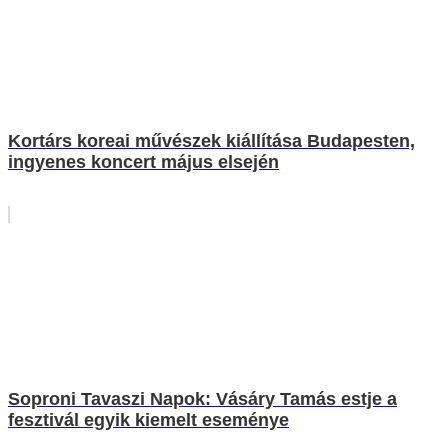
Kortárs koreai művészek kiállítása Budapesten,
ingyenes koncert május elsején
Soproni Tavaszi Napok: Vásáry Tamás estje a
fesztivál egyik kiemelt eseménye