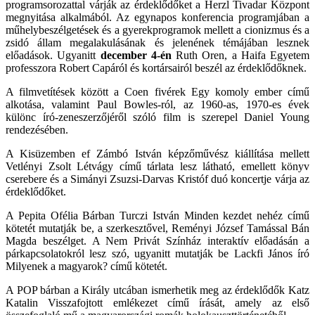
programsorozattal várják az érdeklődőket a Herzl Tivadar Központ
megnyitása alkalmából. Az egynapos konferencia programjában a
műhelybeszélgetések és a gyerekprogramok mellett a cionizmus és a
zsidó állam megalakulásának és jelenének témájában lesznek
előadások. Ugyanitt
december 4-én
Ruth Oren, a Haifa Egyetem
professzora Robert Capáról és kortársairól beszél az érdeklődőknek.
A filmvetítések között a Coen fivérek Egy komoly ember című
alkotása, valamint Paul Bowles-ról, az 1960-as, 1970-es évek
különc író-zeneszerzőjéről szóló film is szerepel Daniel Young
rendezésében.
A Kisüzemben ef Zámbó István képzőművész kiállítása mellett
Vetlényi Zsolt Létvágy című tárlata lesz látható, emellett könyv
cserebere és a Simányi Zsuzsi-Darvas Kristóf duó koncertje várja az
érdeklődőket.
A Pepita Ofélia Bárban Turczi István Minden kezdet nehéz című
kötetét mutatják be, a szerkesztővel, Reményi József Tamással Bán
Magda beszélget. A Nem Privát Színház interaktív előadásán a
párkapcsolatokról lesz szó, ugyanitt mutatják be Lackfi János író
Milyenek a magyarok? című kötetét.
A POP bárban a Király utcában ismerhetik meg az érdeklődők Katz
Katalin Visszafojtott emlékezet című írását, amely az első