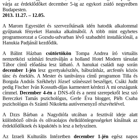
várja az érdeklődőket december 5-ig az egykori zsidó negyedben
Budapesten.
2013. 11.27. – 12.05.
A Marom Egyesület és szervezőtársaik idén hatodik alkalommal
gyújtanak fényeket Hanuka alkalmából. A több mint egyhetes
programsorozat a Gozsdu-udvarban lévő szabadtéri installációnál, a
Hanukia Padjánál kezdődik.
A Bálint Házban
csütörtökön
Tompa Andrea író virtuális
nemzetközi színházi fesztiválján a holland Hotel Modern társulat
Tábor című előadása lesz látható. A hanukai családi nap során
december 1-jén
lesz gyertyakészítés, bábszínház, arcfestés közös
tánc és éneklés. A Mester és tanítványa című programon Tilla és
Borgula András Székhelyi József színésszel beszélget, Csáki Judit
pedig Fischer Iván Kossuth-díjas karmestert kérdezi A mi országunk
címmel.
December 4-én
a DNS-ről és a nemi szerepekről lesz szó
Bereczkei Tamás pszichológus, Gerle Éva blogger, Pléh Csaba
pszichológus és Szántó Nikoletta autóversenyző részvételével.
A Dzzs Bárban a Nagydiófa utcában a fesztivál ideje alatt
különböző olivás és olívaolajos ételkülönlegességeket kínálnak az
érdeklődőknek és kipakötés is lesz a helyszínen.
Az Izraeli Kulturális Intézetben
december 1-jén
egész napos