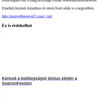
összefoglaló mű a magyarországi romák holokauszttörténetéből.
Emellett lesznek tematikus és street food séták is a negyedben.
http://negyed6negyed7.com/ / mti
Ez is érdekelhet
Keresd a boldogságot június elején a
SopronFesten!