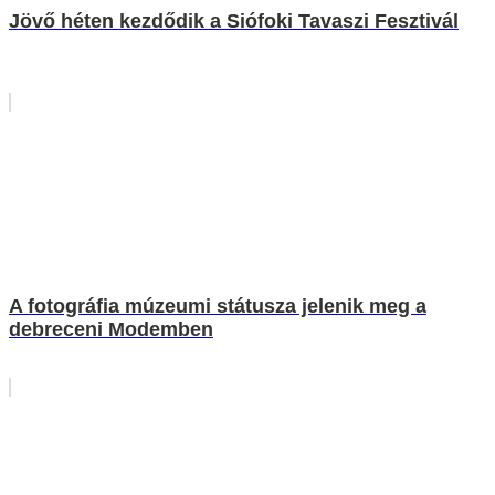
Jövő héten kezdődik a Siófoki Tavaszi Fesztivál
A fotográfia múzeumi státusza jelenik meg a
debreceni Modemben