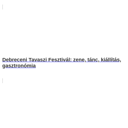
Debreceni Tavaszi Fesztivál: zene, tánc, kiállítás,
gasztronómia