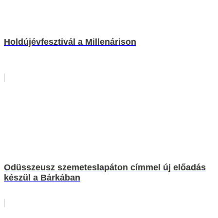
Holdújévfesztivál a Millenárison
Odüsszeusz szemeteslapáton címmel új előadás
készül a Bárkában