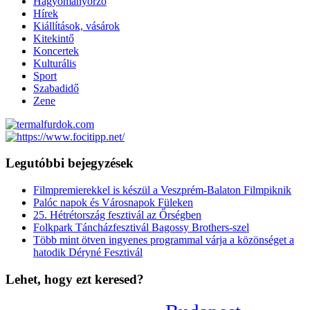
Hagyományőrző
Hírek
Kiállítások, vásárok
Kitekintő
Koncertek
Kulturális
Sport
Szabadidő
Zene
Legutóbbi bejegyzések
Filmpremierekkel is készül a Veszprém-Balaton Filmpiknik
Palóc napok és Városnapok Füleken
25. Hétrétország fesztivál az Őrségben
Folkpark Táncházfesztivál Bagossy Brothers-szel
Több mint ötven ingyenes programmal várja a közönséget a
hatodik Déryné Fesztivál
Lehet, hogy ezt keresed?