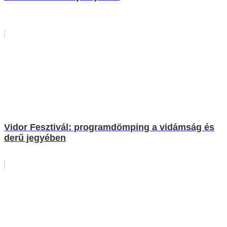
Vidor Fesztivál: programdömping a vidámság és
derű jegyében