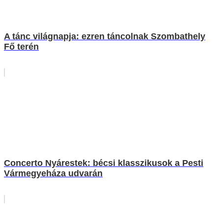
A tánc világnapja: ezren táncolnak Szombathely
Fő terén
Concerto Nyárestek: bécsi klasszikusok a Pesti
Vármegyeháza udvarán