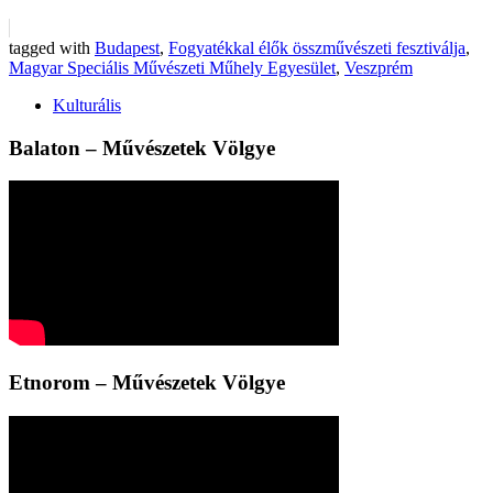
tagged with
Budapest
,
Fogyatékkal élők összművészeti fesztiválja
,
Magyar Speciális Művészeti Műhely Egyesület
,
Veszprém
Kulturális
Balaton – Művészetek Völgye
Etnorom – Művészetek Völgye