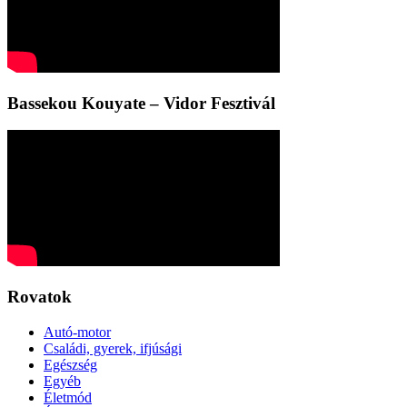
Bassekou Kouyate – Vidor Fesztivál
Rovatok
Autó-motor
Családi, gyerek, ifjúsági
Egészség
Egyéb
Életmód