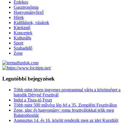
Érdekes
Gasztronómia
Hagyományőrző
Hírek
Kiállítások, vásárok
Kitekintő
Koncertek
Kulturális
Sport
Szabadidő
Zene
Legutóbbi bejegyzések
Több mint ötven ingyenes programmal várja a közönséget a
hatodik Déryné Fesztivál
Indul a Tisza-tó Feszt
Több mint 500 művész lép fel a 35. Zempléni Fesztiválon
Zene, tánc és hagyomány: roma fesztiválokkal telik meg
Balatonboglár
Augusztus 14. és 16. között rendezik meg az idei Kurultájt