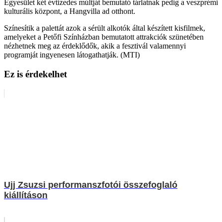
Egyesület két évtizedes múltját bemutató tárlatnak pedig a veszprémi
kulturális központ, a Hangvilla ad otthont.
Színesítik a palettát azok a sérült alkotók által készített kisfilmek,
amelyeket a Petőfi Színházban bemutatott attrakciók szünetében
nézhetnek meg az érdeklődők, akik a fesztivál valamennyi
programját ingyenesen látogathatják. (MTI)
Ez is érdekelhet
Ujj Zsuzsi performanszfotói összefoglaló
kiállításon