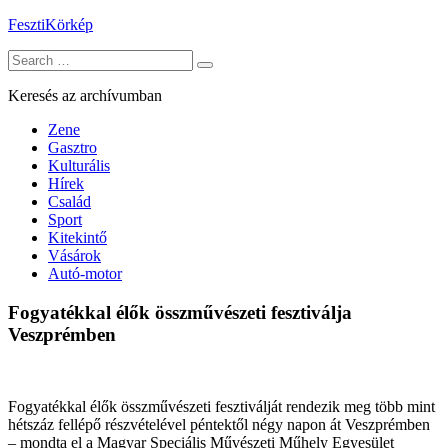
Skip
FesztiKörkép
to
Search
content
for:
Keresés az archívumban
Zene
Gasztro
Kulturális
Hírek
Család
Sport
Kitekintő
Vásárok
Autó-motor
Fogyatékkal élők összművészeti fesztiválja
Veszprémben
Fogyatékkal élők összművészeti fesztiválját rendezik meg több mint
hétszáz fellépő részvételével péntektől négy napon át Veszprémben
– mondta el a Magyar Speciális Művészeti Műhely Egyesület