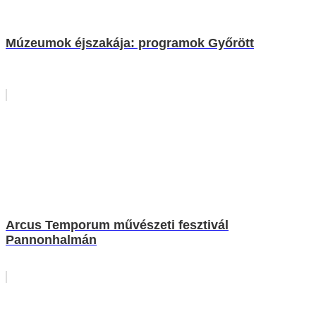
Múzeumok éjszakája: programok Győrött
Arcus Temporum művészeti fesztivál
Pannonhalmán