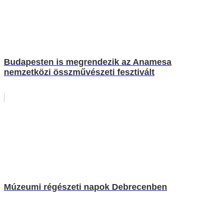
Budapesten is megrendezik az Anamesa
nemzetközi összművészeti fesztivált
Múzeumi régészeti napok Debrecenben