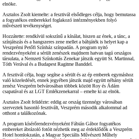
elnöke.
Asztalos Zsolt kiemelte: a fesztivál elsődleges célja, hogy bemutassa
a fogyatékos emberekkel foglakozó intézményekben folyó
művészeti tevékenységet.
Hozzátette: rendkívül sokszínű a kínálat, hiszen az ének, a tánc, a
színjátszás és a hangszeres zene mellet a bábjáték is helyet kap a
Veszprémi Petőfi Színház színpadán. A program nyitó
rendezvényeként a sérült zenészek majdnem hatvan tagú országos
társulata, a Nemzeti Színkottás Zenekar játszik együtt St. Martinnal,
Tóth Verával és a Budapest Ragitme Banddel.
A fesztivál célja, hogy segítse a sérült és az ép emberek egymáshoz
való közeledését, ennek jegyében játszik majd együtt néhány sérült
zenész Veszprém belvárosában többek között Roy és Ádám
csapatával és az LGT Emlékzenekarral – emelte ki az elnök.
Asztalos Zsolt felidézte: eddig az ország tizennégy városában
szerveztek hasonló fesztivált, Veszprém második alkalommal ad
otthont a találkozónak.
A program kísérőrendezvényeként Fábián Gábor fogyatékos
embereket ábrázoló fotóit nézhetik meg az érdeklődők a Veszprém
Hotel homlokzatán, a Magyar Speciális Művészeti Műhely