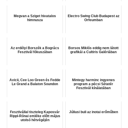
Megvan a Sziget hivatalos
Electro Swing Club Budapest az
himnusza
Orfeumban
Az erdélyi Borszék a Bogrács
Borsos Miklós eddig nem látott
Fesztivál fókuszában
grafikái a Cultiris Galériában
Avicii, Cee Loo Green és Fedde
Mintegy harminc ingyenes
Le Grand a Balaton Soundon
program a pécsi Sétatér
Fesztivál kínálatában
Fesztivállal tiszteleg Kaposvár
Júliusi buli az inotai erőműben
Rippl-Rónai emléke előtt május
utolsó hétvégéjén