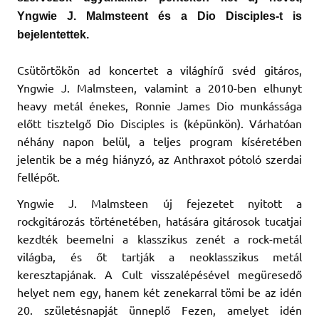
Yngwie J. Malmsteent és a Dio Disciples-t is
bejelentettek.
Csütörtökön ad koncertet a világhírű svéd gitáros,
Yngwie J. Malmsteen, valamint a 2010-ben elhunyt
heavy metál énekes, Ronnie James Dio munkássága
előtt tisztelgő Dio Disciples is (képünkön). Várhatóan
néhány napon belül, a teljes program kíséretében
jelentik be a még hiányzó, az Anthraxot pótoló szerdai
fellépőt.
Yngwie J. Malmsteen új fejezetet nyitott a
rockgitározás történetében, hatására gitárosok tucatjai
kezdték beemelni a klasszikus zenét a rock-metál
világba, és őt tartják a neoklasszikus metál
keresztapjának. A Cult visszalépésével megüresedő
helyet nem egy, hanem két zenekarral tömi be az idén
20. születésnapját ünneplő Fezen, amelyet idén