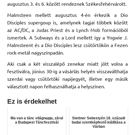
augusztus 3. és 6. között rendeznek Székesfehérvárott.
Malmsteen mellett augusztus 4-én érkezik a Dio
Disciples supergoup is, amelynek tagjai többek között
az AC/DC, a Judas Priest és a Lynch Mob formációból
ismertek. A Subways és a Lord mellett így a Yngwie J.
Malmsteent és a Dio Disciples lesz csütörtökön a Fezen
rock-metál nagyszínpadán.
Aki csak a két visszalépő zenekar miatt jött volna a
fesztiválra, június 30-ig a vásárlás helyén visszaválthatja
szerdai vagy csütörtöki napijegyét, illetve egy másik
választott napon felhasználhatja a helyszínen.
Ez is érdekelhet
Ma van a tánc világnapja, zárul
Stettner Sebestyén 18. századi
a Budapest Táncfesztivál
budai szentképfestő kiállítása a
Várban