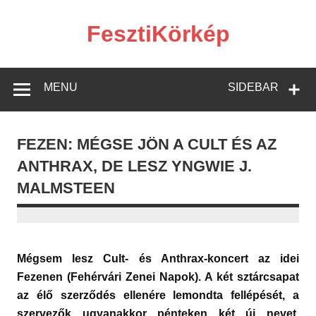
Skip
to
content
FesztiKörkép
MENU
SIDEBAR
FEZEN: MÉGSE JÖN A CULT ÉS AZ
ANTHRAX, DE LESZ YNGWIE J.
MALMSTEEN
Mégsem lesz Cult- és Anthrax-koncert az idei
Fezenen (Fehérvári Zenei Napok). A két sztárcsapat
az élő szerződés ellenére lemondta fellépését, a
szervezők ugyanakkor pénteken két új nevet,