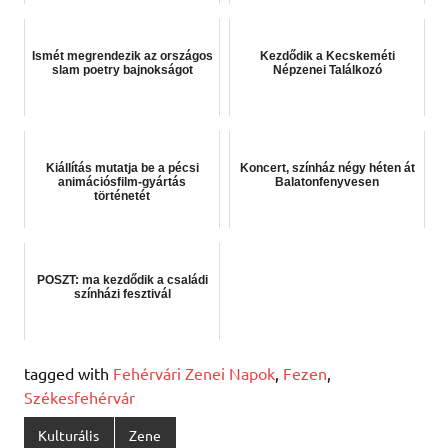
Ismét megrendezik az országos
Kezdődik a Kecskeméti
slam poetry bajnokságot
Népzenei Találkozó
Kiállítás mutatja be a pécsi
Koncert, színház négy héten át
animációsfilm-gyártás
Balatonfenyvesen
történetét
POSZT: ma kezdődik a családi
színházi fesztivál
tagged with
Fehérvári Zenei Napok
,
Fezen
,
Székesfehérvár
Kulturális
Zene