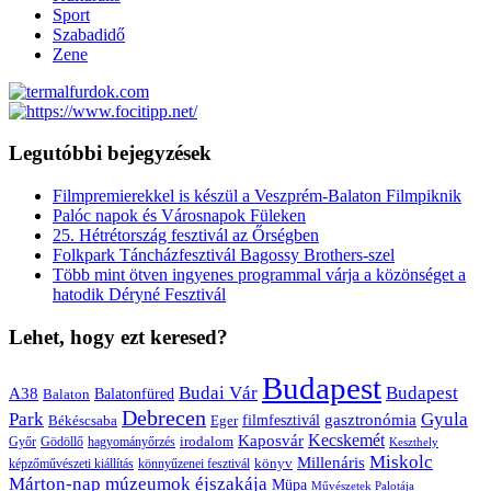
Sport
Szabadidő
Zene
Legutóbbi bejegyzések
Filmpremierekkel is készül a Veszprém-Balaton Filmpiknik
Palóc napok és Városnapok Füleken
25. Hétrétország fesztivál az Őrségben
Folkpark Táncházfesztivál Bagossy Brothers-szel
Több mint ötven ingyenes programmal várja a közönséget a
hatodik Déryné Fesztivál
Lehet, hogy ezt keresed?
Budapest
Budai Vár
Budapest
A38
Balaton
Balatonfüred
Debrecen
Park
Gyula
gasztronómia
filmfesztivál
Békéscsaba
Eger
Kaposvár
Kecskemét
irodalom
hagyományőrzés
Győr
Gödöllő
Keszthely
Miskolc
Millenáris
könyv
képzőművészeti kiállítás
könnyűzenei fesztivál
Márton-nap
múzeumok éjszakája
Müpa
Művészetek Palotája