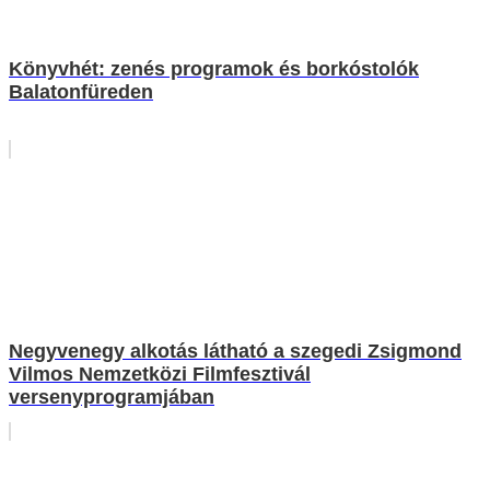
Könyvhét: zenés programok és borkóstolók
Balatonfüreden
Negyvenegy alkotás látható a szegedi Zsigmond
Vilmos Nemzetközi Filmfesztivál
versenyprogramjában