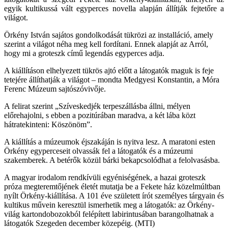
egyik kultikussá vált egyperces novella alapján állítják fejtetőre a
világot.
Örkény István sajátos gondolkodását tükrözi az installáció, amely
szerint a világot néha meg kell fordítani. Ennek alapját az Arról,
hogy mi a groteszk című legendás egyperces adja.
A kiállításon elhelyezett tükrös ajtó előtt a látogatók maguk is feje
tetejére állíthatják a világot – mondta Medgyesi Konstantin, a Móra
Ferenc Múzeum sajtószóvivője.
A felirat szerint „Szíveskedjék terpeszállásba állni, mélyen
előrehajolni, s ebben a pozitúrában maradva, a két lába közt
hátratekinteni: Köszönöm”.
A kiállítás a múzeumok éjszakáján is nyitva lesz. A maratoni esten
Örkény egyperceseit olvassák fel a látogatók és a múzeumi
szakemberek. A betérők közül bárki bekapcsolódhat a felolvasásba.
A magyar irodalom rendkívüli egyéniségének, a hazai groteszk
próza megteremtőjének életét mutatja be a Fekete ház közelmúltban
nyílt Örkény-kiállítása. A 101 éve született írót személyes tárgyain és
kultikus művein keresztül ismerhetik meg a látogatók: az Örkény-
világ kartondobozokból felépített labirintusában barangolhatnak a
látogatók Szegeden december közepéig. (MTI)