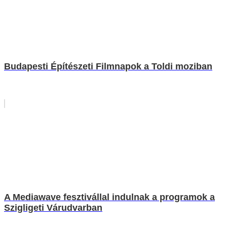
Budapesti Építészeti Filmnapok a Toldi moziban
A Mediawave fesztivállal indulnak a programok a
Szigligeti Várudvarban