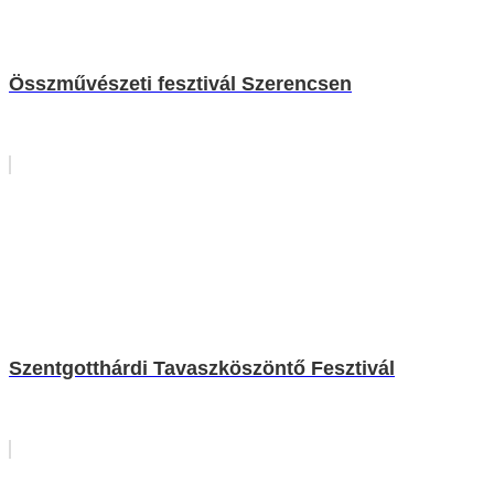
Összművészeti fesztivál Szerencsen
Szentgotthárdi Tavaszköszöntő Fesztivál