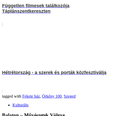
Független filmesek találkozója
Táplánszentkereszten
Hétrétország - a szerek és porták közfesztiválja
tagged with
Fekete ház
,
Örkény 100
,
Szeged
Kulturális
Balaton – Művészetek Völgye