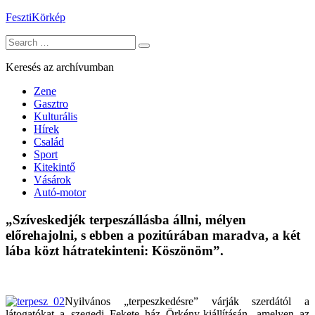
Skip
FesztiKörkép
to
Search
content
for:
Keresés az archívumban
Zene
Gasztro
Kulturális
Hírek
Család
Sport
Kitekintő
Vásárok
Autó-motor
„Szíveskedjék terpeszállásba állni, mélyen
előrehajolni, s ebben a pozitúrában maradva, a két
lába közt hátratekinteni: Köszönöm”.
Nyilvános „terpeszkedésre” várják szerdától a
látogatókat a szegedi Fekete ház Örkény-kiállításán, amelyen az