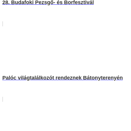
28. Budafoki Pezsgő- és Borfesztivál
Palóc világtalálkozót rendeznek Bátonyterenyén