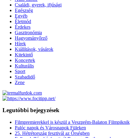
Családi, gyerek, ifjúsági
Egészség
Egyéb
Életmód
Érdekes
Gasztronómia
Hagyományőrző
Hírek
Kiállítások, vásárok
Kitekintő
Koncertek
Kulturális
Sport
Szabadidő
Zene
Legutóbbi bejegyzések
Filmpremierekkel is készül a Veszprém-Balaton Filmpiknik
Palóc napok és Városnapok Füleken
25. Hétrétország fesztivál az Őrségben