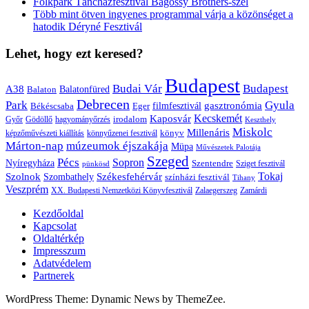
Folkpark Táncházfesztivál Bagossy Brothers-szel
Több mint ötven ingyenes programmal várja a közönséget a
hatodik Déryné Fesztivál
Lehet, hogy ezt keresed?
Budapest
Budai Vár
Budapest
A38
Balaton
Balatonfüred
Debrecen
Park
Gyula
gasztronómia
filmfesztivál
Békéscsaba
Eger
Kaposvár
Kecskemét
irodalom
hagyományőrzés
Győr
Gödöllő
Keszthely
Miskolc
Millenáris
könyv
képzőművészeti kiállítás
könnyűzenei fesztivál
Márton-nap
múzeumok éjszakája
Müpa
Művészetek Palotája
Szeged
Pécs
Sopron
Nyíregyháza
Szentendre
Sziget fesztivál
pünkösd
Székesfehérvár
Tokaj
Szolnok
Szombathely
színházi fesztivál
Tihany
Veszprém
XX. Budapesti Nemzetközi Könyvfesztivál
Zalaegerszeg
Zamárdi
Kezdőoldal
Kapcsolat
Oldaltérkép
Impresszum
Adatvédelem
Partnerek
WordPress Theme: Dynamic News by ThemeZee.