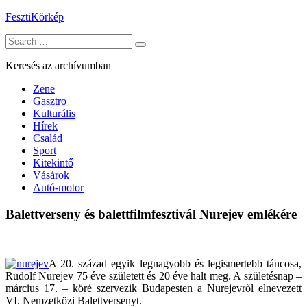
Skip
FesztiKörkép
to
Search
content
for:
Keresés az archívumban
Zene
Gasztro
Kulturális
Hírek
Család
Sport
Kitekintő
Vásárok
Autó-motor
Balettverseny és balettfilmfesztivál Nurejev emlékére
A 20. század egyik legnagyobb és legismertebb táncosa,
Rudolf Nurejev 75 éve született és 20 éve halt meg. A születésnap –
március 17. – köré szervezik Budapesten a Nurejevről elnevezett
VI. Nemzetközi Balettversenyt.