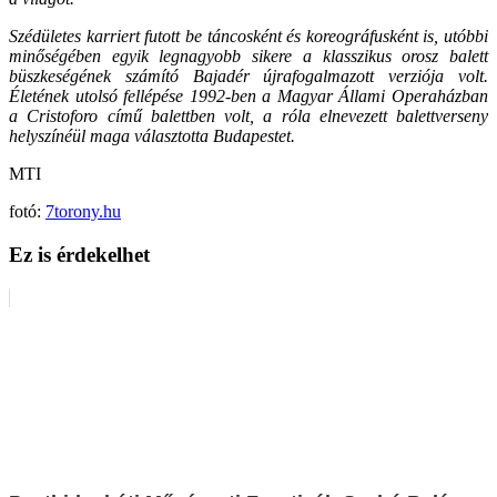
Szédületes karriert futott be táncosként és koreográfusként is, utóbbi
minőségében egyik legnagyobb sikere a klasszikus orosz balett
büszkeségének számító Bajadér újrafogalmazott verziója volt.
Életének utolsó fellépése 1992-ben a Magyar Állami Operaházban
a Cristoforo című balettben volt, a róla elnevezett balettverseny
helyszínéül maga választotta Budapestet.
MTI
fotó:
7torony.hu
Ez is érdekelhet