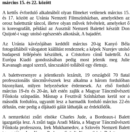
március 15. és 22. között
A kettős évforduló alkalmából olyan filmeket vetítenek március 15.
és 17. között az Uránia Nemzeti Filmszínházban, amelyekben az
orosz balettsztár táncol, illetve olyan művek felvételeit, amelyeket ő
is koreografált, például az Ausztrál Nemzeti Balettel készült Don
Quijoté-t vagy utolsó egészestés alkotását, A bajadért.
Az Uránia kávézójában keddtől március 20-ig Kanyó Béla
fotográfiáiból válogatott kiállítást rendeznek; a képek Nurejev utolsó
budapesti fellépésén készültek, a Cristoforo című balettről. Az
Európa Kiadó gondozásában pedig most jelenik meg Julie
Kavanagh angol szerző, táncszakíró tollából egy életrajz.
A balettversenyre a jelentkezés lezárult, 19 országból 70 fiatal
professzionális táncművésznek lesz alkalma a három fordulóban
bizonyítani, milyen helyezésekre érdemesek. Az első forduló
március 19-én és 20-án, két estén zajlik a Magyar Táncművészeti
Főiskola színpadán. Másnap a Fesztivál Színházban kerül sor a
második fordulóra, ugyanitt lesz a harmadik forduló március 22-én
délután, este pedig a díjátadó gálát láthatják az érdeklődők.
A nemzetközi zsűri elnöke Charles Jude, a Bordeaux-i Balett
igazgatója lesz. A zsűri tagja Aradi Mária, a Magyar Táncművészeti
Főiskola professzora, Irek Mukhamedov, a Szlovén Nemzeti Balett