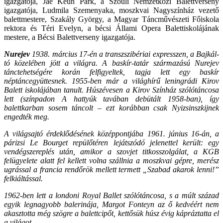
igazgatója, Jae Keun Park, a Szöuli Nemzetközi Balettverseny
igazgatója, Ludmila Szemenyaka, moszkvai Nagyszínház vezető
balettmestere, Szakály György, a Magyar Táncművészeti Főiskola
rektora és Téri Evelyn, a bécsi Állami Opera Balettiskolájának
mestere, a Bécsi Balettverseny igazgatója.
Nurejev
1938. március 17-én a transzszibériai expresszen, a Bajkál-
tó közelében jött a világra. A baskír-tatár származású Nurejev
tánctehetségére korán felfigyeltek, tagja lett egy baskír
néptáncegyüttesnek. 1955-ben már a világhírű leningrádi Kirov
Balett iskolájában tanult. Húszévesen a Kirov Színház szólótáncosa
lett (színpadon A hattyúk tavában debütált 1958-ban), így
balettkarban sosem táncolt – ezt korábban csak Nyizsinszkijnek
engedték meg.
A világsajtó érdeklődésének középpontjába 1961. június 16-án, a
párizsi Le Bourget repülőtéren lejátszódó jelenettel került: egy
vendégszereplés után, amikor a szovjet titkosszolgálat, a KGB
felügyelete alatt fel kellett volna szállnia a moszkvai gépre, merész
ugrással a francia rendőrök mellett termett „Szabad akarok lenni!”
felkiáltással.
1962-ben lett a londoni Royal Ballet szólótáncosa, s a múlt század
egyik legnagyobb balerinája, Margot Fonteyn az ő kedvéért nem
akasztotta még szögre a balettcipőt, kettősük húsz évig kápráztatta el
a világot.