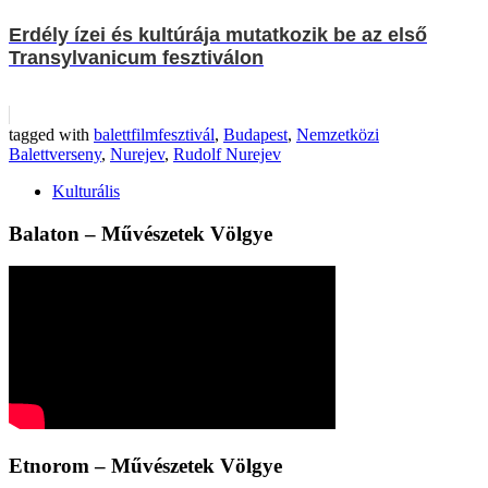
Erdély ízei és kultúrája mutatkozik be az első
Transylvanicum fesztiválon
tagged with
balettfilmfesztivál
,
Budapest
,
Nemzetközi
Balettverseny
,
Nurejev
,
Rudolf Nurejev
Kulturális
Balaton – Művészetek Völgye
Etnorom – Művészetek Völgye