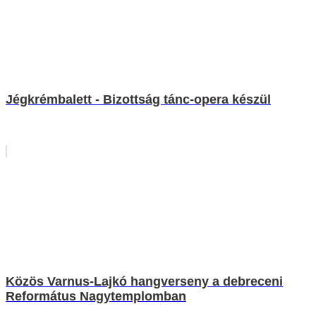
Jégkrémbalett - Bizottság tánc-opera készül
Közös Varnus-Lajkó hangverseny a debreceni
Református Nagytemplomban