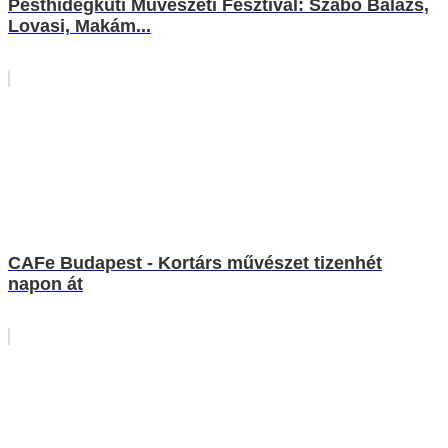
Pesthidegkúti Művészeti Fesztivál: Szabó Balázs,
Lovasi, Makám...
CAFe Budapest - Kortárs művészet tizenhét
napon át