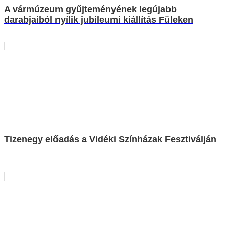
A vármúzeum gyűjteményének legújabb
darabjaiból nyílik jubileumi kiállítás Füleken
Tizenegy előadás a Vidéki Színházak Fesztiválján