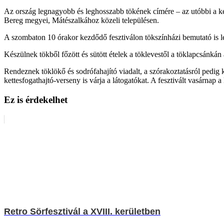
Az ország legnagyobb és leghosszabb tökének címére – az utóbbi a k
Bereg megyei, Mátészalkához közeli településen.
A szombaton 10 órakor kezdődő fesztiválon tökszínházi bemutató is les
Készülnek tökből főzött és sütött ételek a töklevestől a töklapcsánkán 
Rendeznek töklökő és sodrófahajító viadalt, a szórakoztatásról pe
kettesfogathajtó-verseny is várja a látogatókat. A fesztivált vasárnap 
Ez is érdekelhet
Retro Sörfesztivál a XVIII. kerületben