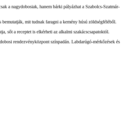
csak a nagydobosiak, hanem bárki pályázhat a Szabolcs-Szatmár-
 is bemutatják, mit tudnak faragni a kemény húsú zöldségféléből.
ja, sőt a receptet is elkérheti az alkalmi szakácscsapatoktól.
agydobosi rendezvényközpont színpadán. Labdarúgó-mérkőzések és