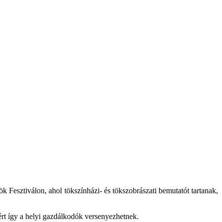
k Fesztiválon, ahol tökszínházi- és tökszobrászati bemutatót tartanak,
ért így a helyi gazdálkodók versenyezhetnek.