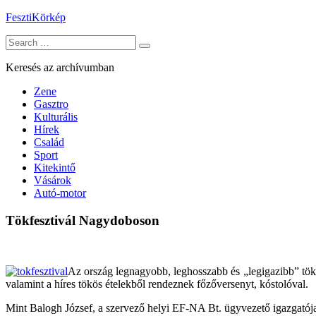
Skip
FesztiKörkép
to
Search
content
for:
Keresés az archívumban
Zene
Gasztro
Kulturális
Hírek
Család
Sport
Kitekintő
Vásárok
Autó-motor
Tökfesztivál Nagydoboson
Az ország legnagyobb, leghosszabb és „legigazibb” tökét
valamint a híres tökös ételekből rendeznek főzőversenyt, kóstolóval.
Mint Balogh József, a szervező helyi EF-NA Bt. ügyvezető igazgatója 