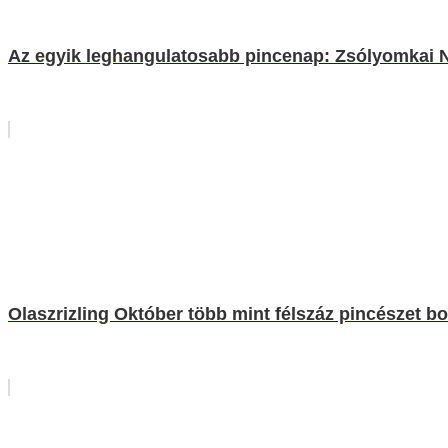
Az egyik leghangulatosabb pincenap: Zsólyomkai N
Olaszrizling Október több mint félszáz pincészet bo