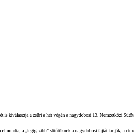
 is kiválasztja a zsűri a hét végén a nagydobosi 13. Nemzetközi Sütőtö
elmondta, a „legigazibb” sütőtöknek a nagydobosi fajtát tartják, a cím