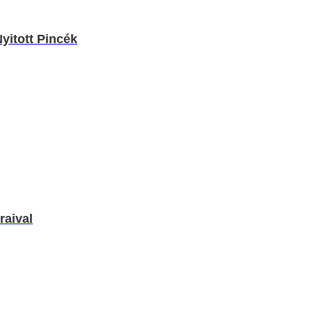
yitott Pincék
raival