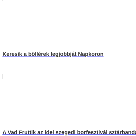
Keresik a böllérek legjobbját Napkoron
A Vad Fruttik az idei szegedi borfesztivál sztárband