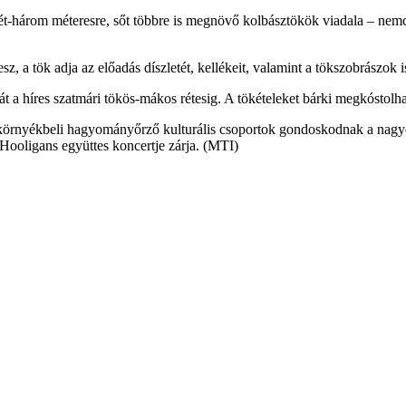
ét-három méteresre, sőt többre is megnövő kolbásztökök viadala – nem
z, a tök adja az előadás díszletét, kellékeit, valamint a tökszobrászok
át a híres szatmári tökös-mákos rétesig. A tökételeket bárki megkóstolhat
dig környékbeli hagyományőrző kulturális csoportok gondoskodnak a n
a Hooligans együttes koncertje zárja. (MTI)