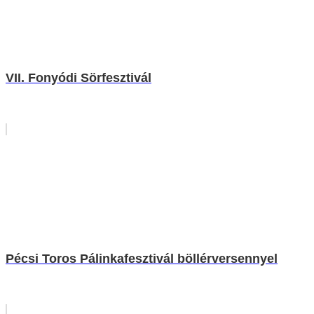
VII. Fonyódi Sörfesztivál
Pécsi Toros Pálinkafesztivál böllérversennyel