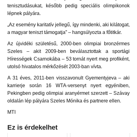
tenisztudásukat, később pedig speciális olimpikonok
lépnek pályára.
„Az esemény karitatív jellegű, így mindenki, aki kilátogat,
a magyar teniszt támogatja” – hangsúlyozta a főtitkár.
Az újvidéki születésű, 2000-ben olimpiai bronzérmes
Szeles – akit 2009-ben beválasztottak a sportági
Hírességek Csarnokába – 53 tornát nyert meg profiként,
utolsó hivatalos mérkőzését 2003-ban vívta.
A 31 éves, 2011-ben visszavonult Gyementyjeva – aki
karrierje során 16 WTA-versenyt nyert egyéniben,
Pekingben pedig olimpiai aranyérmet szerzett – Szávay
oldalán lép pályára Szeles Mónika és partnere ellen.
MTI
Ez is érdekelhet