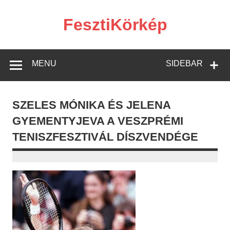
Skip
to
content
FesztiKörkép
MENU
SIDEBAR
SZELES MÓNIKA ÉS JELENA
GYEMENTYJEVA A VESZPRÉMI
TENISZFESZTIVÁL DÍSZVENDÉGE