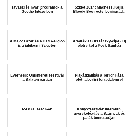
Tavaszi és nyári programok a
Sziget 2014: Madness, Kelis,
Goethe Intézetben
Bloody Beetroots, Leningrád...
A Major Lazer és a Bad Religion
Átadták az Orszáczky-díjat - Új
is a jubileumi Szigeten
életre kel a Rock Színház
Everness: Önismereti fesztivál
Plakátkiállítás a Terror Háza
a Balaton partján
előtt a berlini forradalomról
R-GO a Beach-en
Könyvfesztivál: Interaktív
gyerekelőadás a Szárnyak és
paták bemutatóján