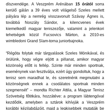
díszvendége. A Veszprém Arénában
15 órától
sorra
kerülő gálán a 39 éves volt világelső Szeles mellett
pályára lép a nemrég visszavonult Szávay Ágnes is,
továbbá Noszály Sándor, a kilencvenes évek
kiemelkedő magyar teniszezője, valamint a jelenkori
tehetségek közül Fucsovics Márton, a 2010-es
wimbledoni Grand Slam-torna juniorbajnoka.
“Régóta folytak már tárgyalások Szeles Mónikával, és
örülünk, hogy végre eljött a pillanat, amikor magyar
közönség előtt is fellép. Szinte már minden sportnak,
eseménynek van fesztiválja, ezért úgy gondoltuk, hogy a
tenisz sem maradhat le, és szeretnénk megmutatni a
közönségnek ennek a csodálatos sportnak minden
szegmensét” – mondta Richter Attila, a Magyar Tenisz
Szövetség főtitkára, hozzátéve: a program lábtengóval
kezdődik, amelyben a sztárok kihívják a Veszprém
korábbi kézilabdázóit, majd a legkisebbek mutatják be