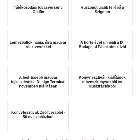
Tájékozódási lovasverseny
Huszonöt újabb fellépő a
Gödön
Szigeten
Lemezboltok napja, újra magyar
A körte évét ünnepli a IX.
résztvevőkkel
Budapesti Pálinkafesztivál
A legfrissebb magyar
Könyvfesztivál: kiállítások
fejlesztések a Design Terminál
művészkönyvekből és
novemberi kiállításán
illusztrációkból
Könyvfesztivál: Zsöllyerablét -
50 év színházban