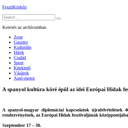
Skip
FesztiKörkép
to
Search
content
for:
Keresés az archívumban
Zene
Gasztro
Kulturális
Hírek
Család
Sport
Kitekintő
Vásárok
Autó-motor
A spanyol kultúra köré épül az idei Európai Hidak fes
A spanyol-magyar diplomáciai kapcsolatok újrafelvételének 
rendezvényének, az Európai Hidak fesztiváljának középpontjába 
Szeptember 17 – 30.