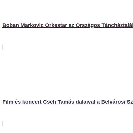
Boban Markovic Orkestar az Országos Táncháztalá
Film és koncert Cseh Tamás dalaival a Belvárosi S