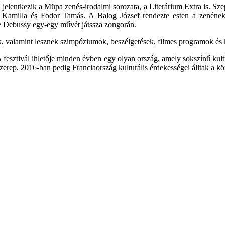
 jelentkezik a Müpa zenés-irodalmi sorozata, a Literárium Extra is. 
 Kamilla és Fodor Tamás. A Balog József rendezte esten a zenének i
de Debussy egy-egy művét játssza zongorán.
 valamint lesznek szimpóziumok, beszélgetések, filmes programok és ki
 fesztivál ihletője minden évben egy olyan ország, amely sokszínű kul
szerep, 2016-ban pedig Franciaország kulturális érdekességei álltak a k