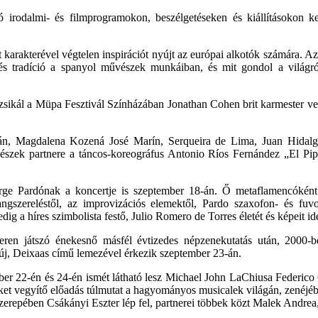
ó irodalmi- és filmprogramokon, beszélgetéseken és kiállításokon k
karakterével végtelen inspirációt nyújt az európai alkotók számára. A
ás és tradíció a spanyol művészek munkáiban, és mit gondol a világ
sikál a Müpa Fesztivál Színházában Jonathan Cohen brit karmester ve
rán, Magdalena Kozená José Marín, Serqueira de Lima, Juan Hidalg
zek partnere a táncos-koreográfus Antonio Ríos Fernández „El Pipa”
orge Pardónak a koncertje is szeptember 18-án. Ő metaflamencóként
angszereléstől, az improvizációs elemektől, Pardo szaxofon- és fu
 a híres szimbolista festő, Julio Romero de Torres életét és képeit id
en játszó énekesnő másfél évtizedes népzenekutatás után, 2000-ben k
 új, Deixaas című lemezével érkezik szeptember 23-án.
r 22-én és 24-én ismét látható lesz Michael John LaChiusa Federico Ga
eket vegyítő előadás túlmutat a hagyományos musicalek világán, zenéjébe
repében Csákányi Eszter lép fel, partnerei többek közt Malek Andrea,