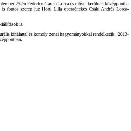
Szeptember 25-én Federico García Lorca és művei kerülnek középpontba
s fontos szerep jut: Horti Lilla operaénekes Csáki András Lorca-
állítások is.
turális kínálattal és komoly zenei hagyományokkal rendelkezik. 2013-
özéppontban.