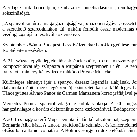
A világsztárok koncertjein, színházi és táncelőadásokon, rendhagy
sokszínűségét.
„A spanyol kultúra a maga gazdagságával, önazonosságával, összetett 
a szerethető sztereotípiákon túl, miként fonódik össze modernit
vezérigazgatóját a fesztivál közleménye.
Szeptember 28-án a Budapesti Fesztiválzenekar barokk együttese muz
Rophé értelmezésében.
A 21. század egyik legjelentősebb énekesnője, a cseh mezzoszop
kompozícióival lép színpadra a Müpában szeptember 17-én. A zenés
irányított, mintegy két évtizede működő Private Musicke.
Különleges élményt ígér a spanyol dzsessz legendás alakjának, J
dallamokra épít, mégis egészen új színezetet kap a különleges h
Táncegyüttes Álvaro Panos és Carmen Manzanera koreográfiájával pedig
Mercedes Peón a spanyol világzene kultikus alakja. A 20 hangszer
hangzásvilágot a kortárs elektronikus zene eszköztárával. Budapestre
A 2011-es nagy sikerű Müpa-bemutató után két alkalommal, szeptembe
Bernarda Alba háza. A táncot, tradicionális színházat és koncertelem
elsősorban a flamenco hatása. A Böhm György rendezte előadás címsze