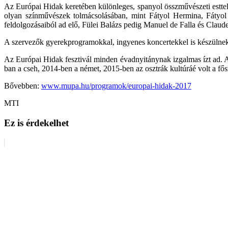
Az Európai Hidak keretében különleges, spanyol összművészeti esttel
olyan színművészek tolmácsolásában, mint Fátyol Hermina, Fátyol
feldolgozásaiból ad elő, Fülei Balázs pedig Manuel de Falla és Clau
A szervezők gyerekprogramokkal, ingyenes koncertekkel is készülnek,
Az Európai Hidak fesztivál minden évadnyitánynak izgalmas ízt ad. A
ban a cseh, 2014-ben a német, 2015-ben az osztrák kultúráé volt a fő
Bővebben:
www.mupa.hu/programok/europai-hidak-2017
MTI
Ez is érdekelhet