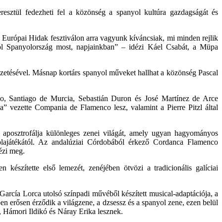
eresztül fedezheti fel a közönség a spanyol kultúra gazdagságát és
z Európai Hidak fesztiválon arra vagyunk kíváncsiak, mi minden rejlik
ról Spanyolország most, napjainkban” – idézi Káel Csabát, a Müpa
zetésével. Másnap kortárs spanyol műveket hallhat a közönség Pascal
o, Santiago de Murcia, Sebastián Duron és José Martínez de Arce
 vezette Compania de Flamenco lesz, valamint a Pierre Pitzl által
 aposztrofálja különleges zenei világát, amely ugyan hagyományos
volajátékától. Az andalúziai Córdobából érkező Cordanca Flamenco
ézi meg.
észítette első lemezét, zenéjében ötvözi a tradicionális galíciai
rcía Lorca utolsó színpadi művéből készített musical-adaptációja, a
n erősen érződik a világzene, a dzsessz és a spanyol zene, ezen belül
 Hámori Ildikó és Náray Erika lesznek.