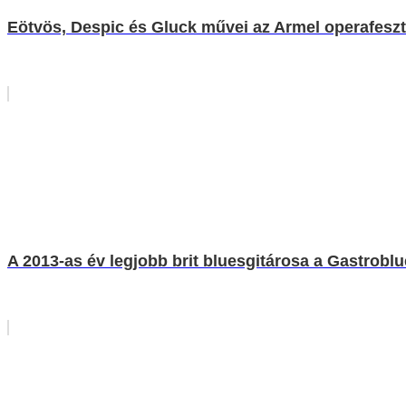
Eötvös, Despic és Gluck művei az Armel operafeszt
A 2013-as év legjobb brit bluesgitárosa a Gastrobl