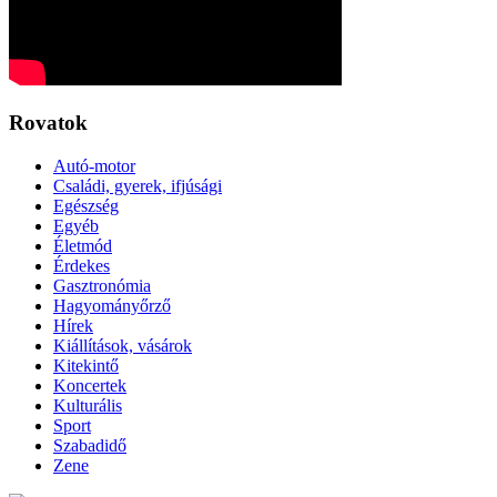
Rovatok
Autó-motor
Családi, gyerek, ifjúsági
Egészség
Egyéb
Életmód
Érdekes
Gasztronómia
Hagyományőrző
Hírek
Kiállítások, vásárok
Kitekintő
Koncertek
Kulturális
Sport
Szabadidő
Zene