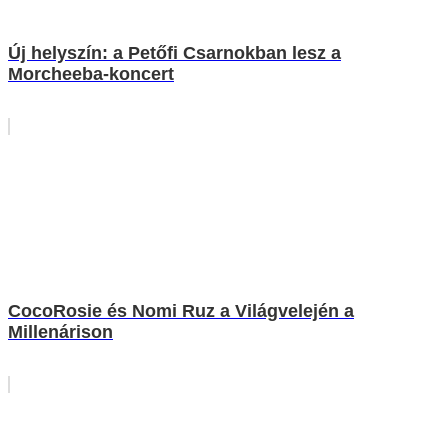
Új helyszín: a Petőfi Csarnokban lesz a
Morcheeba-koncert
CocoRosie és Nomi Ruz a Világvelején a
Millenárison