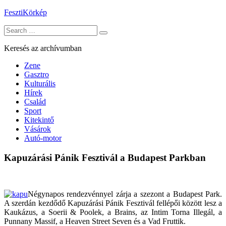
Skip
FesztiKörkép
to
Search
content
for:
Keresés az archívumban
Zene
Gasztro
Kulturális
Hírek
Család
Sport
Kitekintő
Vásárok
Autó-motor
Kapuzárási Pánik Fesztivál a Budapest Parkban
Négynapos rendezvénnyel zárja a szezont a Budapest Park.
A szerdán kezdődő Kapuzárási Pánik Fesztivál fellépői között lesz a
Kaukázus, a Soerii & Poolek, a Brains, az Intim Torna Illegál, a
Punnany Massif, a Heaven Street Seven és a Vad Fruttik.