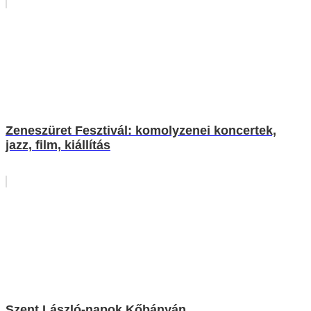
Zeneszüret Fesztivál: komolyzenei koncertek,
jazz, film, kiállítás
Szent László-napok Kőbányán