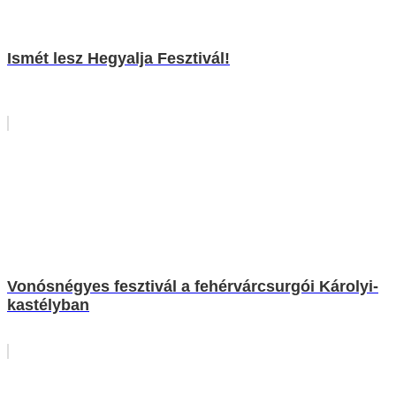
Ismét lesz Hegyalja Fesztivál!
Vonósnégyes fesztivál a fehérvárcsurgói Károlyi-
kastélyban