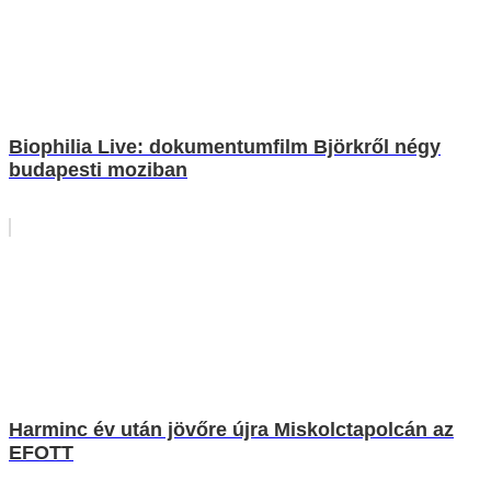
Biophilia Live: dokumentumfilm Björkről négy
budapesti moziban
Harminc év után jövőre újra Miskolctapolcán az
EFOTT