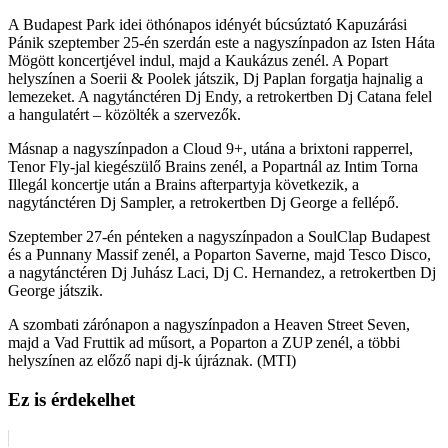
A Budapest Park idei öthónapos idényét búcsúztató Kapuzárási
Pánik szeptember 25-én szerdán este a nagyszínpadon az Isten Háta
Mögött koncertjével indul, majd a Kaukázus zenél. A Popart
helyszínen a Soerii & Poolek játszik, Dj Paplan forgatja hajnalig a
lemezeket. A nagytánctéren Dj Endy, a retrokertben Dj Catana felel
a hangulatért – közölték a szervezők.
Másnap a nagyszínpadon a Cloud 9+, utána a brixtoni rapperrel,
Tenor Fly-jal kiegészülő Brains zenél, a Popartnál az Intim Torna
Illegál koncertje után a Brains afterpartyja következik, a
nagytánctéren Dj Sampler, a retrokertben Dj George a fellépő.
Szeptember 27-én pénteken a nagyszínpadon a SoulClap Budapest
és a Punnany Massif zenél, a Poparton Saverne, majd Tesco Disco,
a nagytánctéren Dj Juhász Laci, Dj C. Hernandez, a retrokertben Dj
George játszik.
A szombati zárónapon a nagyszínpadon a Heaven Street Seven,
majd a Vad Fruttik ad műsort, a Poparton a ZUP zenél, a többi
helyszínen az előző napi dj-k újráznak. (MTI)
Ez is érdekelhet