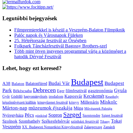
Legutóbbi bejegyzések
Filmpremierekkel is készül a Veszprém-Balaton Filmpiknik
Palóc napok és Városnapok Füleken
25. Hétrétország fesztivál az Őrségben
Folkpark Táncházfesztivál Bagossy Brothers-szel
Több mint ötven ingyenes programmal várja a közönséget a
hatodik Déryné Fesztivál
Lehet, hogy ezt keresed?
Budapest
Budai Vár
Budapest
A38
Balaton
Balatonfüred
Debrecen
Park
Gyula
gasztronómia
filmfesztivál
Békéscsaba
Eger
Kaposvár
Kecskemét
irodalom
hagyományőrzés
Győr
Gödöllő
Keszthely
Miskolc
Millenáris
könyv
képzőművészeti kiállítás
könnyűzenei fesztivál
Márton-nap
múzeumok éjszakája
Müpa
Művészetek Palotája
Szeged
Pécs
Sopron
Nyíregyháza
Szentendre
Sziget fesztivál
pünkösd
Székesfehérvár
Tokaj
Szolnok
Szombathely
színházi fesztivál
Tihany
Veszprém
XX. Budapesti Nemzetközi Könyvfesztivál
Zalaegerszeg
Zamárdi