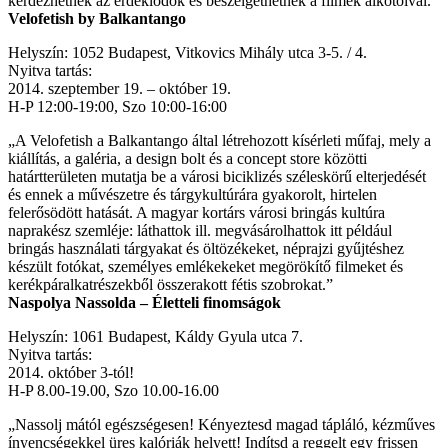
kérdezhetnek az érdeklődők és beszélgethetnek a filmek alkotóival.”
Velofetish by Balkantango
Helyszín: 1052 Budapest, Vitkovics Mihály utca 3-5. / 4.
Nyitva tartás:
2014. szeptember 19. – október 19.
H-P 12:00-19:00, Szo 10:00-16:00
„A Velofetish a Balkantango által létrehozott kísérleti műfaj, mely a
kiállítás, a galéria, a design bolt és a concept store közötti
határtterületen mutatja be a városi biciklizés széleskörű elterjedését
és ennek a művészetre és tárgykultúrára gyakorolt, hirtelen
felerősödött hatását. A magyar kortárs városi bringás kultúra
naprakész szemléje: láthattok ill. megvásárolhattok itt például
bringás használati tárgyakat és öltözékeket, néprajzi gyűjtéshez
készült fotókat, személyes emlékekeket megörökítő filmeket és
kerékpáralkatrészekből összerakott fétis szobrokat.”
Naspolya Nassolda – Életteli finomságok
Helyszín: 1061 Budapest, Káldy Gyula utca 7.
Nyitva tartás:
2014. október 3-tól!
H-P 8.00-19.00, Szo 10.00-16.00
„Nassolj mától egészségesen! Kényeztesd magad tápláló, kézműves
ínyencségekkel üres kalóriák helyett! Indítsd a reggelt egy frissen