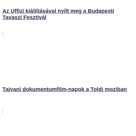
Az Uffizi kiállításával nyílt meg a Budapesti
Tavaszi Fesztivál
Tajvani dokumentumfilm-napok a Toldi moziban