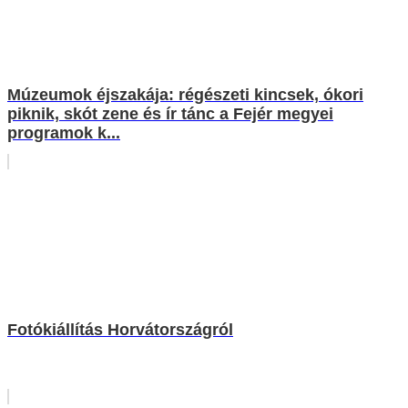
Múzeumok éjszakája: régészeti kincsek, ókori
piknik, skót zene és ír tánc a Fejér megyei
programok k...
Fotókiállítás Horvátországról