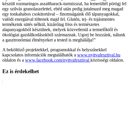
készült rozmaringos aszaltbarack-turmixszal, ha lemerültél pörögj fel
egy szilvás granolaszelettel, ebéd után pedig jutalmazd meg magad
egy tonkahabos csokitortával – finomságaink élő tápanyagokkal,
valódi energiával töltenek majd fel. Glutén, tej- és tojásmentes
termékeink sütés nélkül, kizárólag friss és természetes
alapanyagokból készülnek, melyek közvetlenül a termelőktől és
ökológiai gazdálkodásokból származnak. Ugorj be hozzánk, nálunk
a gasztronómiai élményeket a tested is meghálálja!”
A beköltöző projektekkel, programokkal és helyszínekkel
kapcsolatos információk megtalálhatók a
www.nyitvafesztival.hu
oldalon és a
www.facebook.com/nyitvafesztival
közösségi oldalon.
Ez is érdekelhet