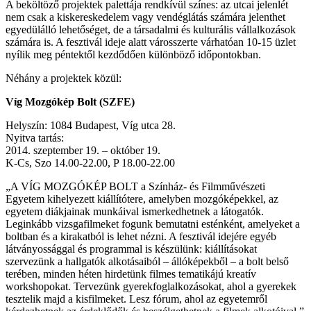
A beköltöző projektek palettája rendkívül színes: az utcai jelenlét
nem csak a kiskereskedelem vagy vendéglátás számára jelenthet
egyedülálló lehetőséget, de a társadalmi és kulturális vállalkozások
számára is. A fesztivál ideje alatt városszerte várhatóan 10-15 üzlet
nyílik meg péntektől kezdődően különböző időpontokban.
Néhány a projektek közül:
Víg Mozgókép Bolt (SZFE)
Helyszín: 1084 Budapest, Víg utca 28.
Nyitva tartás:
2014. szeptember 19. – október 19.
K-Cs, Szo 14.00-22.00, P 18.00-22.00
„A VÍG MOZGÓKÉP BOLT a Színház- és Filmművészeti
Egyetem kihelyezett kiállítótere, amelyben mozgóképekkel, az
egyetem diákjainak munkáival ismerkedhetnek a látogatók.
Leginkább vizsgafilmeket fogunk bemutatni esténként, amelyeket a
boltban és a kirakatból is lehet nézni. A fesztivál idejére egyéb
látványossággal és programmal is készülünk: kiállításokat
szervezünk a hallgatók alkotásaiból – állóképekből – a bolt belső
terében, minden héten hirdetünk filmes tematikájú kreatív
workshopokat. Tervezünk gyerekfoglalkozásokat, ahol a gyerekek
tesztelik majd a kisfilmeket. Lesz fórum, ahol az egyetemről