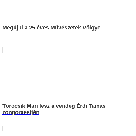
Megújul a 25 éves Művészetek Völgye
Törőcsik Mari lesz a vendég Érdi Tamás
zongoraestjén