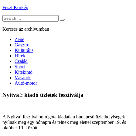
Skip
FesztiKörkép
to
Search
content
for:
Keresés az archívumban
Zene
Gasztro
Kulturális
Hírek
Család
Sport
Kitekintő
Vásárok
Autó-motor
Nyitva!: kiadó üzletek fesztiválja
A Nyitva! fesztiválon régóta kiadatlan budapesti üzlethelyiségek
nyílnak meg egy hónapra és telnek meg élettel szeptember 19. és
október 19. között.