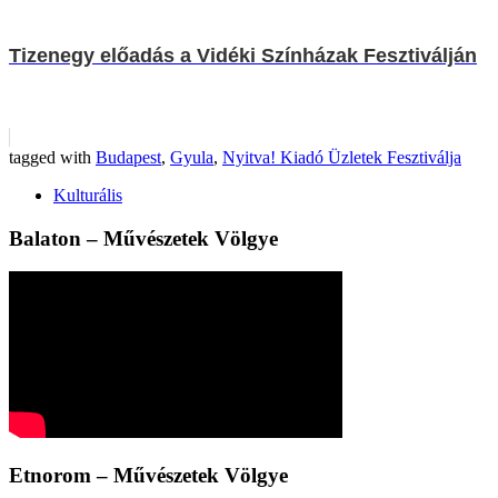
Tizenegy előadás a Vidéki Színházak Fesztiválján
tagged with
Budapest
,
Gyula
,
Nyitva! Kiadó Üzletek Fesztiválja
Kulturális
Balaton – Művészetek Völgye
Etnorom – Művészetek Völgye