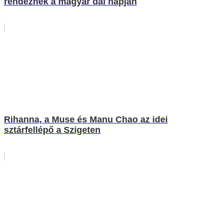
rendeznek a magyar dal napján
Rihanna, a Muse és Manu Chao az idei
sztárfellépő a Szigeten