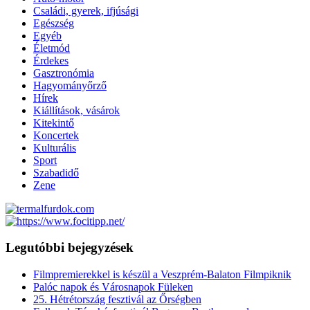
Családi, gyerek, ifjúsági
Egészség
Egyéb
Életmód
Érdekes
Gasztronómia
Hagyományőrző
Hírek
Kiállítások, vásárok
Kitekintő
Koncertek
Kulturális
Sport
Szabadidő
Zene
Legutóbbi bejegyzések
Filmpremierekkel is készül a Veszprém-Balaton Filmpiknik
Palóc napok és Városnapok Füleken
25. Hétrétország fesztivál az Őrségben