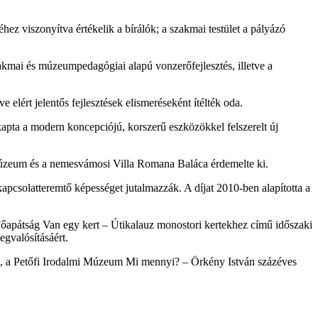
z viszonyítva értékelik a bírálók; a szakmai testület a pályázó
mai és múzeumpedagógiai alapú vonzerőfejlesztés, illetve a
elért jelentős fejlesztések elismeréseként ítélték oda.
a a modern koncepciójú, korszerű eszközökkel felszerelt új
Múzeum és a nemesvámosi Villa Romana Baláca érdemelte ki.
kapcsolatteremtő képességet jutalmazzák. A díjat 2010-ben alapította a
őapátság Van egy kert – Útikalauz monostori kertekhez című időszaki
egvalósításáért.
sa, a Petőfi Irodalmi Múzeum Mi mennyi? – Örkény István százéves