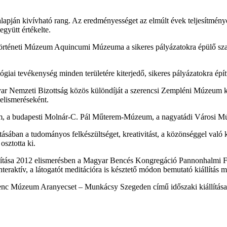
ján kivívható rang. Az eredményességet az elmúlt évek teljesítményéhe
gyütt értékelte.
örténeti Múzeum Aquincumi Múzeuma a sikeres pályázatokra épülő szak
i tevékenység minden területére kiterjedő, sikeres pályázatokra építve 
Nemzeti Bizottság közös különdíját a szerencsi Zempléni Múzeum kapt
 elismeréseként.
eum, a budapesti Molnár-C. Pál Műterem-Múzeum, a nagyatádi Városi 
tásában a tudományos felkészültséget, kreativitást, a közönséggel való 
sztotta ki.
iállítása 2012 elismerésben a Magyar Bencés Kongregáció Pannonhalmi F
interaktív, a látogatót meditációra is késztető módon bemutató kiállítás m
Ferenc Múzeum Aranyecset – Munkácsy Szegeden című időszaki kiállítá