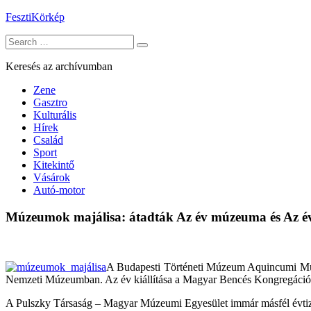
Skip
FesztiKörkép
to
Search
content
for:
Keresés az archívumban
Zene
Gasztro
Kulturális
Hírek
Család
Sport
Kitekintő
Vásárok
Autó-motor
Múzeumok majálisa: átadták Az év múzeuma és Az év 
A Budapesti Történeti Múzeum Aquincumi Múz
Nemzeti Múzeumban. Az év kiállítása a Magyar Bencés Kongregáció Pa
A Pulszky Társaság – Magyar Múzeumi Egyesület immár másfél évtize