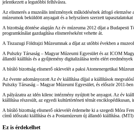
jelentkezett a legutóbbi felhívásra.
Az elismerés a muzeális intézmények működésének átfogó elemzése alap
múzeumok beküldött anyagait és a helyszínen szerzett tapasztalatokat e
A bizottság döntése alapján Az év múzeuma 2012 díjat a Budapesti T
programkínálat gazdagítása elismeréseként vehette át.
A Tiszazugi Földrajzi Múzeumnak a díjat az utóbbi években a muzeológia
A Pulszky Társaság – Magyar Múzeumi Egyesület és az ICOM Magyar 
állandó kiállítás és a gyűjtemény digitalizálása terén elért eredmények
A bíráló bizottság elismerő oklevelét a paksi Atomenergetikai Múz
Az évente adományozott Az év kiállítása díjjal a kiállítások megvalósí
Pulszky Társaság – Magyar Múzeumi Egyesület, és először 2011-ben o
A pályázatra az idén kilenc intézmény nyújtott be anyagot. Az év k
kiállítása részesült, az egyedi kultúrtörténeti témát enciklopédikusan, 
A bíráló bizottság elismerő oklevelét érdemelte ki a szegedi Móra 
című időszaki kiállítása és a Postamúzeum új állandó kiállítása. (MTI)
Ez is érdekelhet