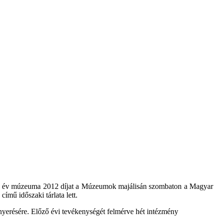
Az év múzeuma 2012 díjat a Múzeumok majálisán szombaton a Magyar
mű időszaki tárlata lett.
erésére. Előző évi tevékenységét felmérve hét intézmény