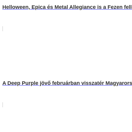
Helloween, Epica és Metal Allegiance is a Fezen fel
A Deep Purple jövő februárban visszatér Magyaror