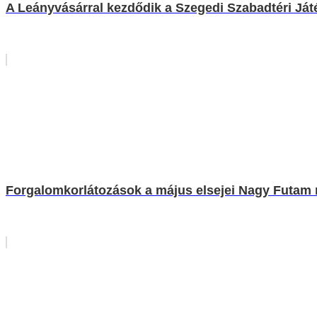
A Leányvásárral kezdődik a Szegedi Szabadtéri Ját
Forgalomkorlátozások a május elsejei Nagy Futam 