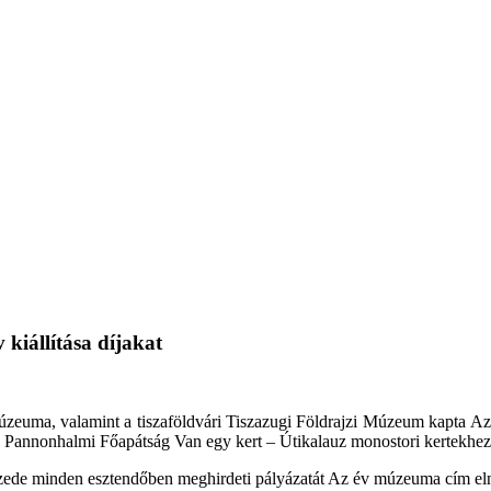
kiállítása díjakat
euma, valamint a tiszaföldvári Tiszazugi Földrajzi Múzeum kapta 
nnonhalmi Főapátság Van egy kert – Útikalauz monostori kertekhez cí
de minden esztendőben meghirdeti pályázatát Az év múzeuma cím elny