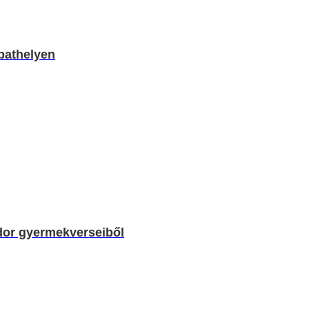
bathelyen
dor gyermekverseiből