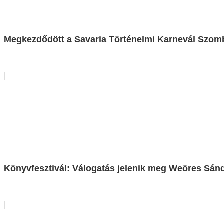
Megkezdődött a Savaria Történelmi Karnevál Szom
Könyvfesztivál: Válogatás jelenik meg Weöres Sán