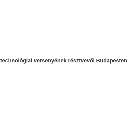
 technológiai versenyének résztvevői Budapesten