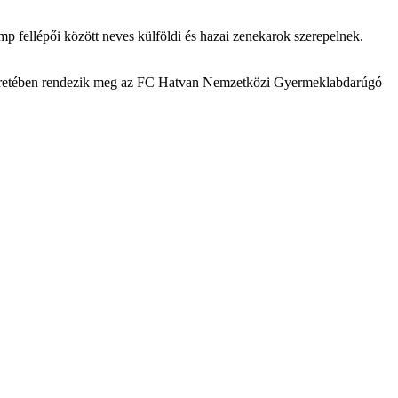
mp fellépői között neves külföldi és hazai zenekarok szerepelnek.
p keretében rendezik meg az FC Hatvan Nemzetközi Gyermeklabdarúgó