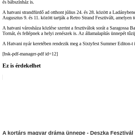
és bábszínház is.
A hatvani strandfürdő ad otthont július 24. és 28. között a Ladánybe
Augusztus 9. és 11. között tartják a Retro Strand Fesztivált, amelyen
A hatvani városháza közlése szerint a fesztiválok sorát a Saragoss
Tornát, és fellépnek a helyi zenészek is. Az államalapítás ünnepét tűzij
A Hatvani nyár keretében rendezik meg a Sixtyfest Summer Editon-t i
[bsk-pdf-manager-pdf id=12]
Ez is érdekelhet
A kortárs magyar dráma ünnepe - Deszka Fesztivá