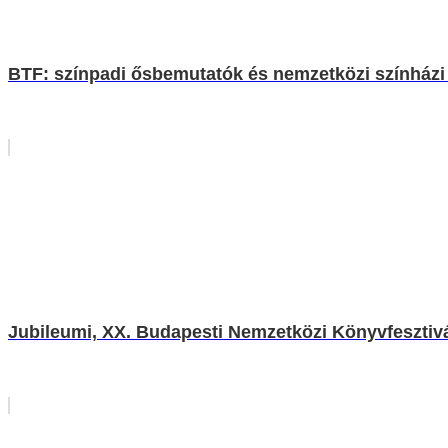
BTF: színpadi ősbemutatók és nemzetközi színházi 
Jubileumi, XX. Budapesti Nemzetközi Könyvfesztiv