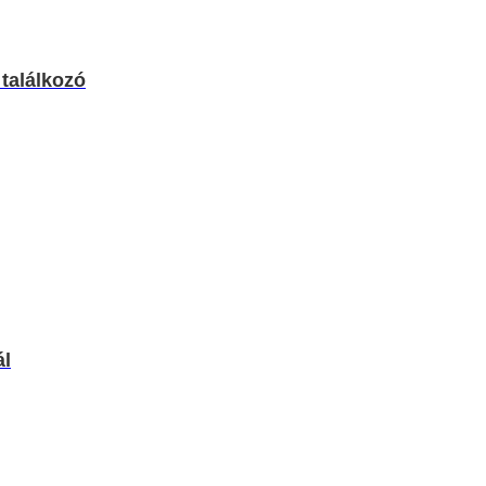
találkozó
ál