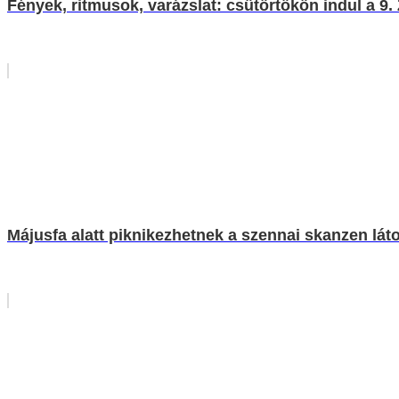
Fények, ritmusok, varázslat: csütörtökön indul a 9
Májusfa alatt piknikezhetnek a szennai skanzen lát