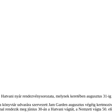
 Hatvani nyár rendezvénysorozata, melynek keretében augusztus 31-ig 
könyvtár udvarára szervezett Jam Garden augusztus végéig kertmozival
mal rendezik meg június 30-án a Hatvani vágtát, a Nemzeti vágta 50. e