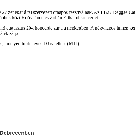
ne 27 zenekar által szervezett ötnapos fesztiválnak. Az LB27 Reggae Ca
 többek közt Koós János és Zoltán Erika ad koncertet.
a Band augusztus 20-i koncertje zárja a népkertben. A négynapos ünne
áték zárja.
s, amelyen több neves DJ is fellép. (MTI)
l Debrecenben