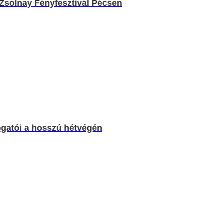
. Zsolnay Fényfesztivál Pécsen
ogatói a hosszú hétvégén