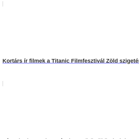
Kortárs ír filmek a Titanic Filmfesztivál Zöld sziget