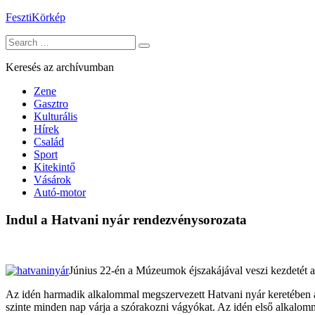
Skip
FesztiKörkép
to
Search
content
for:
Keresés az archívumban
Zene
Gasztro
Kulturális
Hírek
Család
Sport
Kitekintő
Vásárok
Autó-motor
Indul a Hatvani nyár rendezvénysorozata
Június 22-én a Múzeumok éjszakájával veszi kezdetét a
Az idén harmadik alkalommal megszervezett Hatvani nyár keretében a 
szinte minden nap várja a szórakozni vágyókat. Az idén első alkalom