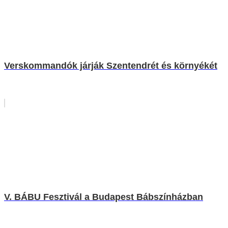
Verskommandók járják Szentendrét és környékét
V. BÁBU Fesztivál a Budapest Bábszínházban