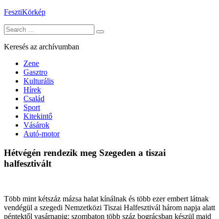
Skip
FesztiKörkép
to
Search
content
for:
Keresés az archívumban
Zene
Gasztro
Kulturális
Hírek
Család
Sport
Kitekintő
Vásárok
Autó-motor
Hétvégén rendezik meg Szegeden a tiszai
halfesztivált
Több mint kétszáz mázsa halat kínálnak és több ezer embert látnak
vendégül a szegedi Nemzetközi Tiszai Halfesztivál három napja alatt
péntektől vasárnapig; szombaton több száz bográcsban készül majd