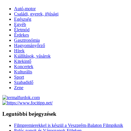
Autó-motor
Családi, gyerek, ifjúsági
Egészség
Egyéb
Életmód
Érdekes
Gasztronómia
Hagyományőrző
Hírek
Kiállítások, vásárok
Kitekintő
Koncertek
Kulturális
Sport
Szabadidő
Zene
Legutóbbi bejegyzések
Filmpremierekkel is készül a Veszprém-Balaton Filmpiknik
Palóc napok és Városnapok Füleken