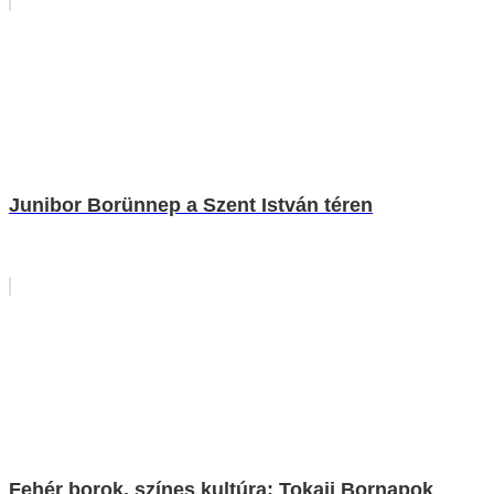
Junibor Borünnep a Szent István téren
Fehér borok, színes kultúra: Tokaji Bornapok