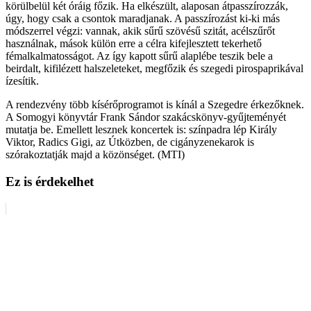
körülbelül két óráig főzik. Ha elkészült, alaposan átpasszírozzák,
úgy, hogy csak a csontok maradjanak. A passzírozást ki-ki más
módszerrel végzi: vannak, akik sűrű szövésű szitát, acélszűrőt
használnak, mások külön erre a célra kifejlesztett tekerhető
fémalkalmatosságot. Az így kapott sűrű alaplébe teszik bele a
beirdalt, kifilézett halszeleteket, megfőzik és szegedi pirospaprikával
ízesítik.
A rendezvény több kísérőprogramot is kínál a Szegedre érkezőknek.
A Somogyi könyvtár Frank Sándor szakácskönyv-gyűjteményét
mutatja be. Emellett lesznek koncertek is: színpadra lép Király
Viktor, Radics Gigi, az Útközben, de cigányzenekarok is
szórakoztatják majd a közönséget. (MTI)
Ez is érdekelhet