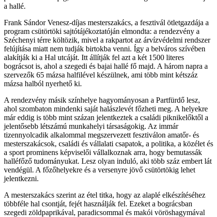
a hallé.
Frank Sándor Venesz-díjas mesterszakács, a fesztivál ötletgazdája a
program csütörtöki sajtótájékoztatóján elmondta: a rendezvény a
Széchenyi térre költözik, mivel a rakpartot az árvízvédelmi rendszer
felújítása miatt nem tudják birtokba venni. Így a belváros szívében
alakítják ki a Hal utcáját. Itt állítják fel azt a két 1500 literes
bográcsot is, ahol a szegedi és bajai hallé fő majd. A három napra a
szervezők 65 mázsa halfilével készülnek, ami több mint kétszáz
mázsa halból nyerhető ki.
A rendezvény másik színhelye hagyományosan a Partfürdő lesz,
ahol szombaton mindenki saját halászlevét főzheti meg. A helyekre
már eddig is több mint százan jelentkeztek a családi piknikelőktől a
jelentősebb létszámú munkahelyi társaságokig. Az immár
tizennyolcadik alkalommal megszervezett fesztiválon amatőr- és
mesterszakácsok, családi és vállalati csapatok, a politika, a közélet és
a sport prominens képviselői vállalkoznak arra, hogy bemutassák
halléfőző tudományukat. Lesz olyan induló, aki több száz embert lát
vendégül. A főzőhelyekre és a versenyre jövő csütörtökig lehet
jelentkezni.
A mesterszakács szerint az étel titka, hogy az alaplé elkészítéséhez
többféle hal csontját, fejét használják fel. Ezeket a bográcsban
szegedi zöldpaprikával, paradicsommal és makói vöröshagymával