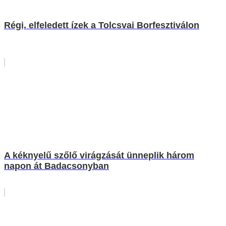
Régi, elfeledett ízek a Tolcsvai Borfesztiválon
A kéknyelű szőlő virágzását ünneplik három
napon át Badacsonyban