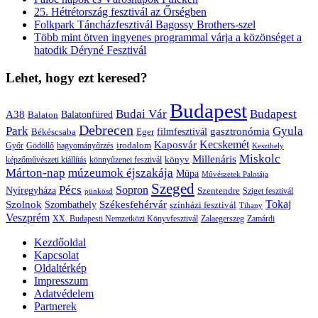
25. Hétrétország fesztivál az Őrségben
Folkpark Táncházfesztivál Bagossy Brothers-szel
Több mint ötven ingyenes programmal várja a közönséget a
hatodik Déryné Fesztivál
Lehet, hogy ezt keresed?
Budapest
Budai Vár
Budapest
A38
Balaton
Balatonfüred
Debrecen
Park
Gyula
gasztronómia
filmfesztivál
Békéscsaba
Eger
Kaposvár
Kecskemét
irodalom
hagyományőrzés
Győr
Gödöllő
Keszthely
Miskolc
Millenáris
könyv
képzőművészeti kiállítás
könnyűzenei fesztivál
Márton-nap
múzeumok éjszakája
Müpa
Művészetek Palotája
Szeged
Pécs
Sopron
Nyíregyháza
Szentendre
Sziget fesztivál
pünkösd
Székesfehérvár
Tokaj
Szolnok
Szombathely
színházi fesztivál
Tihany
Veszprém
XX. Budapesti Nemzetközi Könyvfesztivál
Zalaegerszeg
Zamárdi
Kezdőoldal
Kapcsolat
Oldaltérkép
Impresszum
Adatvédelem
Partnerek