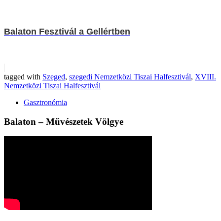
Balaton Fesztivál a Gellértben
tagged with
Szeged
,
szegedi Nemzetközi Tiszai Halfesztivál
,
XVIII.
Nemzetközi Tiszai Halfesztivál
Gasztronómia
Balaton – Művészetek Völgye