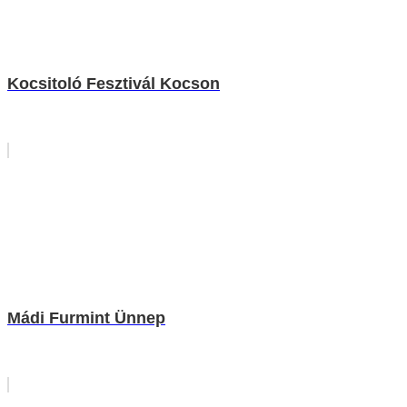
Kocsitoló Fesztivál Kocson
Mádi Furmint Ünnep