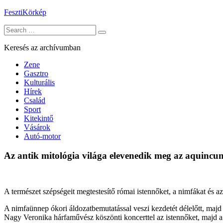
Skip
FesztiKörkép
to
Search
content
for:
Keresés az archívumban
Zene
Gasztro
Kulturális
Hírek
Család
Sport
Kitekintő
Vásárok
Autó-motor
Az antik mitológia világa elevenedik meg az aquinc
A természet szépségeit megtestesítő római istennőket, a nimfákat é
A nimfaünnep ókori áldozatbemutatással veszi kezdetét délelőtt, ma
Nagy Veronika hárfaművész köszönti koncerttel az istennőket, majd 