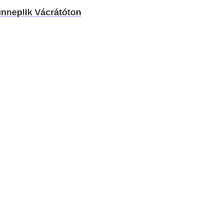
ünneplik Vácrátóton