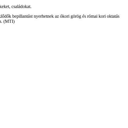
keket, családokat.
lődők bepillantást nyerhetnek az ókori görög és római kori oktatás
n. (MTI)