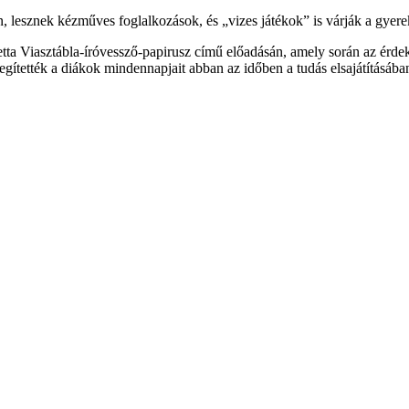
 lesznek kézműves foglalkozások, és „vizes játékok” is várják a gyere
tta Viasztábla-íróvessző-papirusz című előadásán, amely során az érdek
gítették a diákok mindennapjait abban az időben a tudás elsajátításába