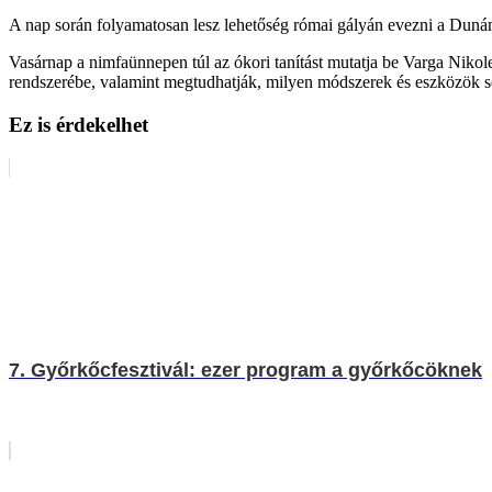
A nap során folyamatosan lesz lehetőség római gályán evezni a Dunán,
Vasárnap a nimfaünnepen túl az ókori tanítást mutatja be Varga Nikole
rendszerébe, valamint megtudhatják, milyen módszerek és eszközök se
Ez is érdekelhet
7. Győrkőcfesztivál: ezer program a győrkőcöknek