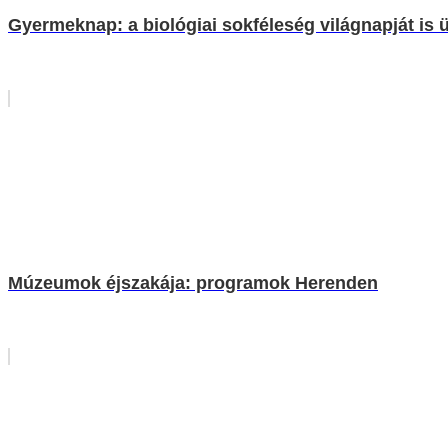
Gyermeknap: a biológiai sokféleség világnapját is 
Múzeumok éjszakája: programok Herenden