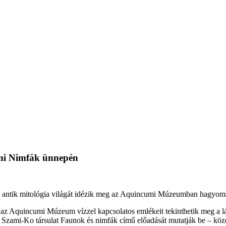
umi Nimfák ünnepén
s az antik mitológia világát idézik meg az Aquincumi Múzeumban hagyo
jd az Aquincumi Múzeum vízzel kapcsolatos emlékeit tekinthetik meg a 
a Szami-Ko társulat Faunok és nimfák című előadását mutatják be – kö