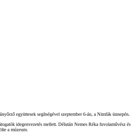
mányőrző együttesek segítségével szeptember 6-án, a Nimfák ünnepén.
látogatók idegenvezetés mellett. Délután Nemes Réka fuvolaművész és
zölte a múzeum.