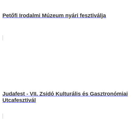
Petőfi Irodalmi Múzeum nyári fesztiválja
Judafest - VII. Zsidó Kulturális és Gasztronómiai
Utcafesztivál