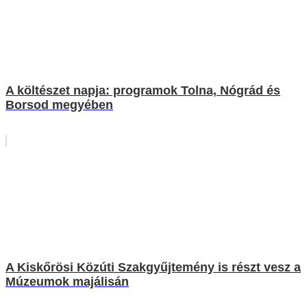
A költészet napja: programok Tolna, Nógrád és
Borsod megyében
A Kiskőrösi Közúti Szakgyűjtemény is részt vesz a
Múzeumok majálisán