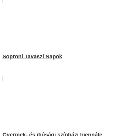
Soproni Tavaszi Napok
Gyermek- és ifjúsági színházi biennále