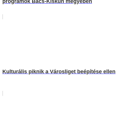
programok Bács-Kiskun megyében
Kulturális piknik a Városliget beépítése ellen