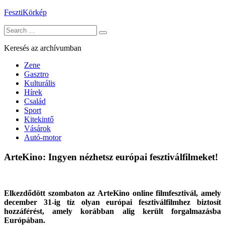
Skip
FesztiKörkép
to
Search
content
for:
Keresés az archívumban
Zene
Gasztro
Kulturális
Hírek
Család
Sport
Kitekintő
Vásárok
Autó-motor
ArteKino: Ingyen nézhetsz európai fesztiválfilmeket!
Elkezdődött szombaton az ArteKino online filmfesztivál, amely
december 31-ig tíz olyan európai fesztiválfilmhez biztosít
hozzáférést, amely korábban alig került forgalmazásba
Európában.