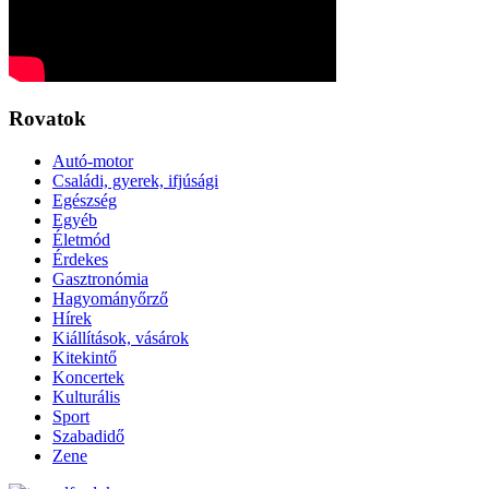
Rovatok
Autó-motor
Családi, gyerek, ifjúsági
Egészség
Egyéb
Életmód
Érdekes
Gasztronómia
Hagyományőrző
Hírek
Kiállítások, vásárok
Kitekintő
Koncertek
Kulturális
Sport
Szabadidő
Zene