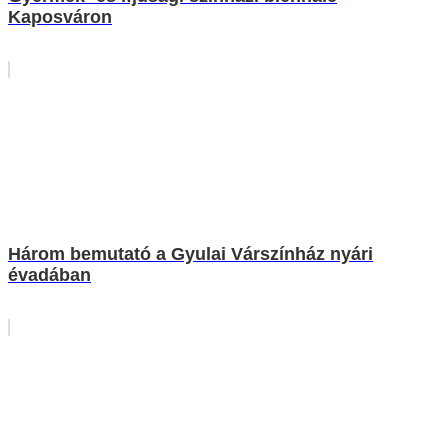
Kaposváron
Három bemutató a Gyulai Várszínház nyári
évadában