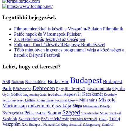
Legutóbbi bejegyzések
Filmpremierekkel is készül a Veszprém-Balaton Filmpiknik
Palóc napok és Városnapok Füleken
25. Hétrétország fesztivál az Őrségben
Folkpark Táncházfesztivál Bagossy Brothers-szel
Több mint ötven ingyenes programmal várja a közönséget a
hatodik Déryné Fesztivál
Lehet, hogy ezt keresed?
Budapest
Budai Vár
Budapest
A38
Balaton
Balatonfüred
Debrecen
Park
Gyula
gasztronómia
filmfesztivál
Békéscsaba
Eger
Kaposvár
Kecskemét
irodalom
hagyományőrzés
Győr
Gödöllő
Keszthely
Miskolc
Millenáris
könyv
képzőművészeti kiállítás
könnyűzenei fesztivál
Márton-nap
múzeumok éjszakája
Müpa
Művészetek Palotája
Szeged
Pécs
Sopron
Nyíregyháza
Szentendre
Sziget fesztivál
pünkösd
Székesfehérvár
Tokaj
Szolnok
Szombathely
színházi fesztivál
Tihany
Veszprém
XX. Budapesti Nemzetközi Könyvfesztivál
Zalaegerszeg
Zamárdi