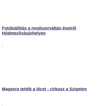
Fotókiállítás a rendszerváltás éveiről
Hódmezővásárhelyen
Magasra tették a lécet - cirkusz a Szigeten