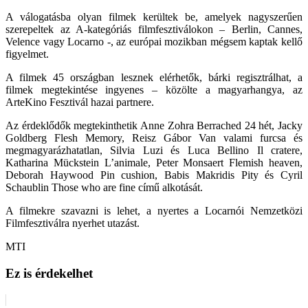
A válogatásba olyan filmek kerültek be, amelyek nagyszerűen
szerepeltek az A-kategóriás filmfesztiválokon – Berlin, Cannes,
Velence vagy Locarno -, az európai mozikban mégsem kaptak kellő
figyelmet.
A filmek 45 országban lesznek elérhetők, bárki regisztrálhat, a
filmek megtekintése ingyenes – közölte a magyarhangya, az
ArteKino Fesztivál hazai partnere.
Az érdeklődők megtekinthetik Anne Zohra Berrached 24 hét, Jacky
Goldberg Flesh Memory, Reisz Gábor Van valami furcsa és
megmagyarázhatatlan, Silvia Luzi és Luca Bellino Il cratere,
Katharina Mückstein L’animale, Peter Monsaert Flemish heaven,
Deborah Haywood Pin cushion, Babis Makridis Pity és Cyril
Schaublin Those who are fine című alkotását.
A filmekre szavazni is lehet, a nyertes a Locarnói Nemzetközi
Filmfesztiválra nyerhet utazást.
MTI
Ez is érdekelhet