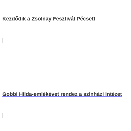
Kezdődik a Zsolnay Fesztivál Pécsett
Gobbi Hilda-emlékévet rendez a színházi intézet