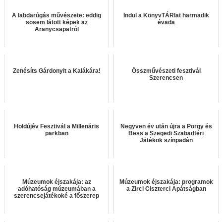
A labdarúgás művészete: eddig
Indul a KönyvTÁRlat harmadik
sosem látott képek az
évada
Aranycsapatról
Zenésíts Gárdonyit a Kalákára!
Összművészeti fesztivál
Szerencsen
Holdújév Fesztivál a Millenáris
Negyven év után újra a Porgy és
parkban
Bess a Szegedi Szabadtéri
Játékok színpadán
Múzeumok éjszakája: az
Múzeumok éjszakája: programok
adóhatóság múzeumában a
a Zirci Ciszterci Apátságban
szerencsejátékoké a főszerep