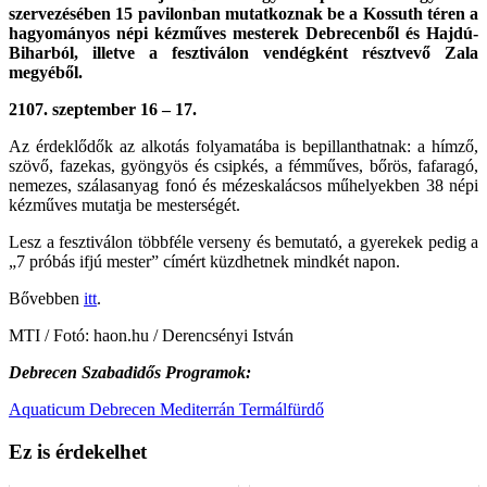
szervezésében 15 pavilonban mutatkoznak be a Kossuth téren a
hagyományos népi kézműves mesterek Debrecenből és Hajdú-
Biharból, illetve a fesztiválon vendégként résztvevő Zala
megyéből.
2107. szeptember 16 – 17.
Az érdeklődők az alkotás folyamatába is bepillanthatnak: a hímző,
szövő, fazekas, gyöngyös és csipkés, a fémműves, bőrös, fafaragó,
nemezes, szálasanyag fonó és mézeskalácsos műhelyekben 38 népi
kézműves mutatja be mesterségét.
Lesz a fesztiválon többféle verseny és bemutató, a gyerekek pedig a
„7 próbás ifjú mester” címért küzdhetnek mindkét napon.
Bővebben
itt
.
MTI / Fotó: haon.hu / Derencsényi István
Debrecen Szabadidős Programok:
Aquaticum Debrecen Mediterrán Termálfürdő
Ez is érdekelhet