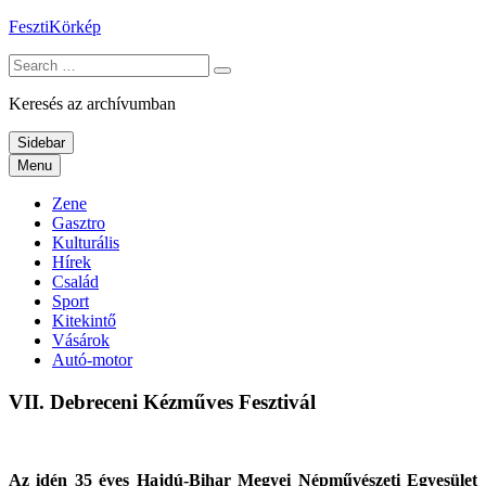
Skip
FesztiKörkép
to
Search
content
for:
Keresés az archívumban
Sidebar
Menu
Zene
Gasztro
Kulturális
Hírek
Család
Sport
Kitekintő
Vásárok
Autó-motor
VII. Debreceni Kézműves Fesztivál
Az idén 35 éves Hajdú-Bihar Megyei Népművészeti Egyesület