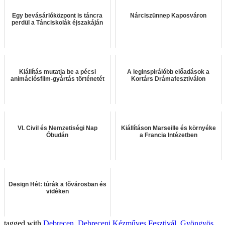
Egy bevásárlóközpont is táncra
Nárciszünnep Kaposváron
perdül a Tánciskolák éjszakáján
Kiállítás mutatja be a pécsi
A leginspirálóbb előadások a
animációsfilm-gyártás történetét
Kortárs Drámafesztiválon
VI. Civil és Nemzetiségi Nap
Kiállításon Marseille és környéke
Óbudán
a Francia Intézetben
Design Hét: túrák a fővárosban és
vidéken
tagged with
Debrecen
,
Debreceni Kézműves Fesztivál
,
Gyöngyös