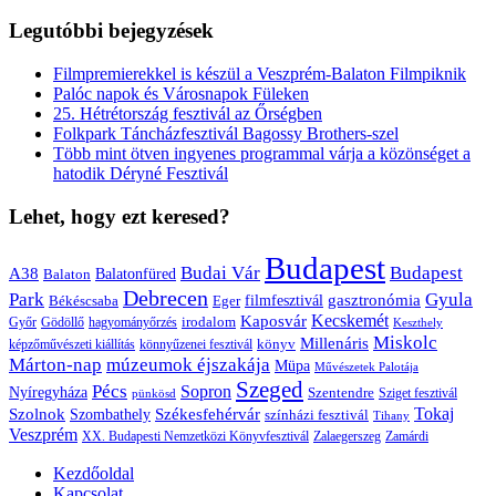
Legutóbbi bejegyzések
Filmpremierekkel is készül a Veszprém-Balaton Filmpiknik
Palóc napok és Városnapok Füleken
25. Hétrétország fesztivál az Őrségben
Folkpark Táncházfesztivál Bagossy Brothers-szel
Több mint ötven ingyenes programmal várja a közönséget a
hatodik Déryné Fesztivál
Lehet, hogy ezt keresed?
Budapest
Budai Vár
Budapest
A38
Balaton
Balatonfüred
Debrecen
Park
Gyula
gasztronómia
filmfesztivál
Békéscsaba
Eger
Kaposvár
Kecskemét
irodalom
hagyományőrzés
Győr
Gödöllő
Keszthely
Miskolc
Millenáris
könyv
képzőművészeti kiállítás
könnyűzenei fesztivál
Márton-nap
múzeumok éjszakája
Müpa
Művészetek Palotája
Szeged
Pécs
Sopron
Nyíregyháza
Szentendre
Sziget fesztivál
pünkösd
Székesfehérvár
Tokaj
Szolnok
Szombathely
színházi fesztivál
Tihany
Veszprém
XX. Budapesti Nemzetközi Könyvfesztivál
Zalaegerszeg
Zamárdi
Kezdőoldal
Kapcsolat