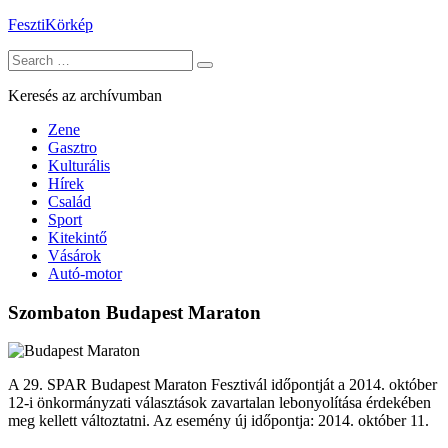
Skip
FesztiKörkép
to
Search
content
for:
Keresés az archívumban
Zene
Gasztro
Kulturális
Hírek
Család
Sport
Kitekintő
Vásárok
Autó-motor
Szombaton Budapest Maraton
A 29. SPAR Budapest Maraton Fesztivál időpontját a 2014. október
12-i önkormányzati választások zavartalan lebonyolítása érdekében
meg kellett változtatni. Az esemény új időpontja: 2014. október 11.