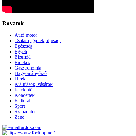
Rovatok
Autó-motor
Családi, gyerek, ifjúsági
Egészség
Egyéb
Életmód
Érdekes
Gasztronómia
Hagyományőrző
Hírek
Kiállítások, vásárok
Kitekintő
Koncertek
Kulturális
Sport
Szabadidő
Zene