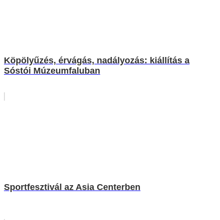
Köpölyűzés, érvágás, nadályozás: kiállítás a
Sóstói Múzeumfaluban
Sportfesztivál az Asia Centerben