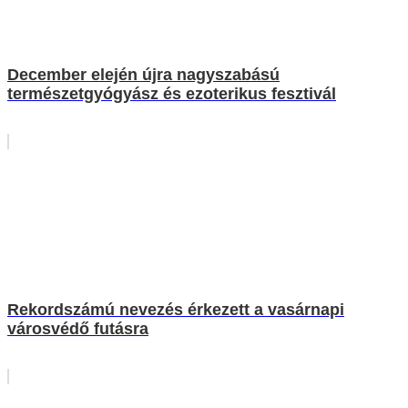
December elején újra nagyszabású
természetgyógyász és ezoterikus fesztivál
Rekordszámú nevezés érkezett a vasárnapi
városvédő futásra