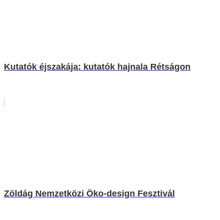
Kutatók éjszakája: kutatók hajnala Rétságon
Zöldág Nemzetközi Öko-design Fesztivál