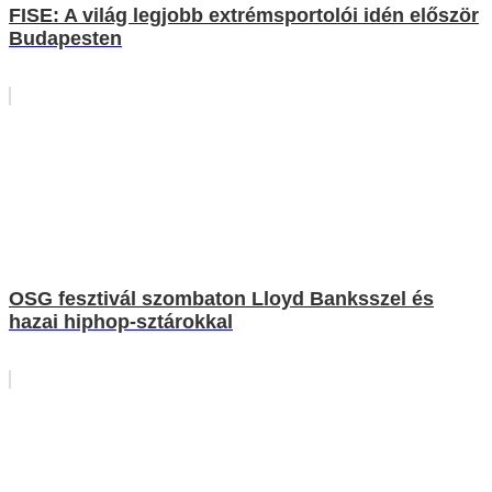
FISE: A világ legjobb extrémsportolói idén először
Budapesten
OSG fesztivál szombaton Lloyd Banksszel és
hazai hiphop-sztárokkal