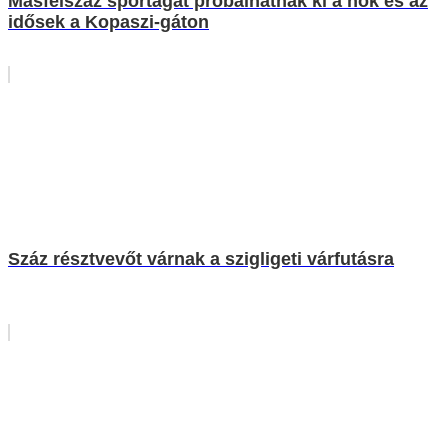
Másfélszáz sportágat próbálhatnak ki a nők és az
idősek a Kopaszi-gáton
Száz résztvevőt várnak a szigligeti várfutásra