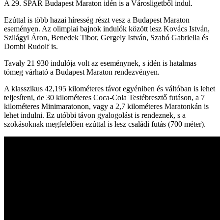
A 29. SPAR Budapest Maraton idén is a Városligetből indul.
Ezúttal is több hazai híresség részt vesz a Budapest Maraton
eseményen. Az olimpiai bajnok indulók között lesz Kovács István,
Szilágyi Áron, Benedek Tibor, Gergely István, Szabó Gabriella és
Dombi Rudolf is.
Tavaly 21 930 indulója volt az eseménynek, s idén is hatalmas
tömeg várható a Budapest Maraton rendezvényen.
A klasszikus 42,195 kilométeres távot egyéniben és váltóban is lehet
teljesíteni, de 30 kilométeres Coca-Cola Testébresztő futáson, a 7
kilométeres Minimaratonon, vagy a 2,7 kilométeres Maratonkán is
lehet indulni. Ez utóbbi távon gyalogolást is rendeznek, s a
szokásoknak megfelelően ezúttal is lesz családi futás (700 méter).