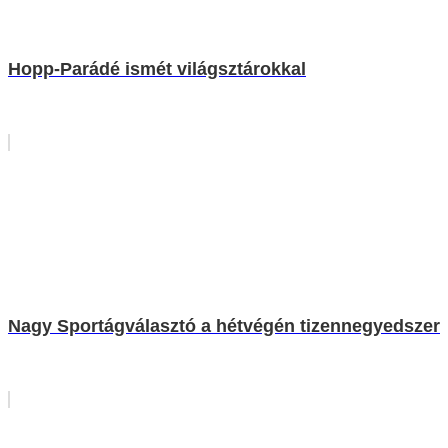
Hopp-Parádé ismét világsztárokkal
Nagy Sportágválasztó a hétvégén tizennegyedszer