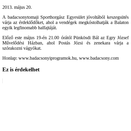
2013. május 20.
A badacsonytomaji Sporthorgász Egyesület jóvoltából keszegsütés
várja az érdeklődőket, ahol a vendégek megkóstolhatják a Balaton
egyik legfinomabb halfajtáját.
Előző este május 19-én 21.00 órától Pünkösdi Bál az Egry József
Művelődési Házban, ahol Postás Józsi és zenekara várja a
szórakozni vágyókat.
Honlap: www.badacsonyiprogramok.hu, www.badacsony.com
Ez is érdekelhet