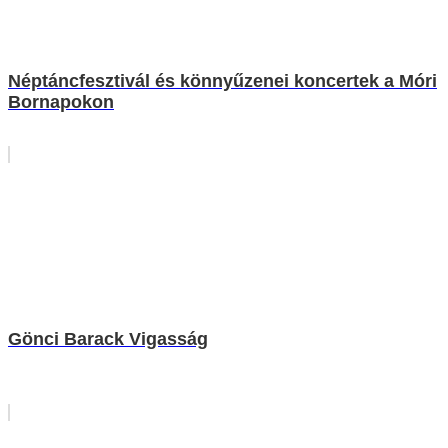
Néptáncfesztivál és könnyűzenei koncertek a Móri
Bornapokon
Gönci Barack Vigasság