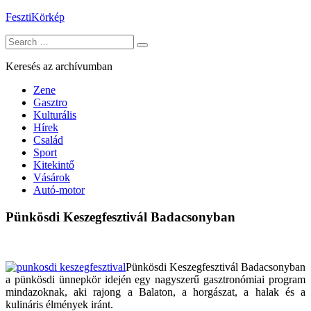
Skip
FesztiKörkép
to
Search
content
for:
Keresés az archívumban
Zene
Gasztro
Kulturális
Hírek
Család
Sport
Kitekintő
Vásárok
Autó-motor
Pünkösdi Keszegfesztivál Badacsonyban
Pünkösdi Keszegfesztivál Badacsonyban
a pünkösdi ünnepkör idején egy nagyszerű gasztronómiai program
mindazoknak, aki rajong a Balaton, a horgászat, a halak és a
kulináris élmények iránt.