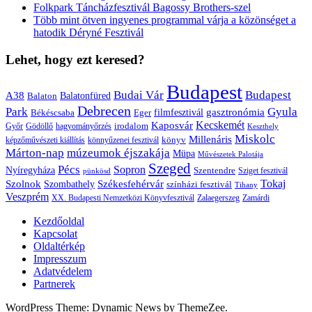
Folkpark Táncházfesztivál Bagossy Brothers-szel
Több mint ötven ingyenes programmal várja a közönséget a
hatodik Déryné Fesztivál
Lehet, hogy ezt keresed?
Budapest
Budai Vár
Budapest
A38
Balaton
Balatonfüred
Debrecen
Park
Gyula
gasztronómia
filmfesztivál
Békéscsaba
Eger
Kaposvár
Kecskemét
irodalom
hagyományőrzés
Győr
Gödöllő
Keszthely
Miskolc
Millenáris
könyv
képzőművészeti kiállítás
könnyűzenei fesztivál
Márton-nap
múzeumok éjszakája
Müpa
Művészetek Palotája
Szeged
Pécs
Sopron
Nyíregyháza
Szentendre
Sziget fesztivál
pünkösd
Székesfehérvár
Tokaj
Szolnok
Szombathely
színházi fesztivál
Tihany
Veszprém
XX. Budapesti Nemzetközi Könyvfesztivál
Zalaegerszeg
Zamárdi
Kezdőoldal
Kapcsolat
Oldaltérkép
Impresszum
Adatvédelem
Partnerek
WordPress Theme: Dynamic News by ThemeZee.