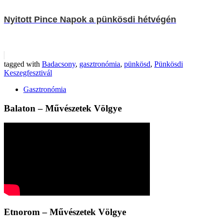
Nyitott Pince Napok a pünkösdi hétvégén
tagged with
Badacsony
,
gasztronómia
,
pünkösd
,
Pünkösdi
Keszegfesztivál
Gasztronómia
Balaton – Művészetek Völgye
Etnorom – Művészetek Völgye