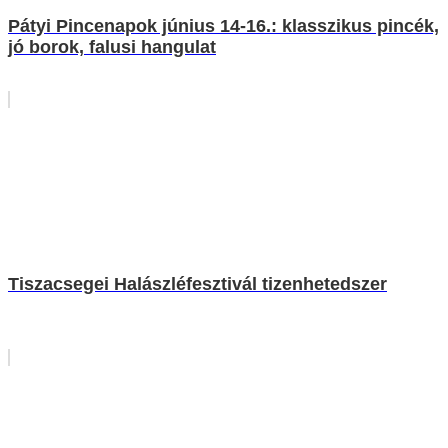
Pátyi Pincenapok június 14-16.: klasszikus pincék,
jó borok, falusi hangulat
Tiszacsegei Halászléfesztivál tizenhetedszer