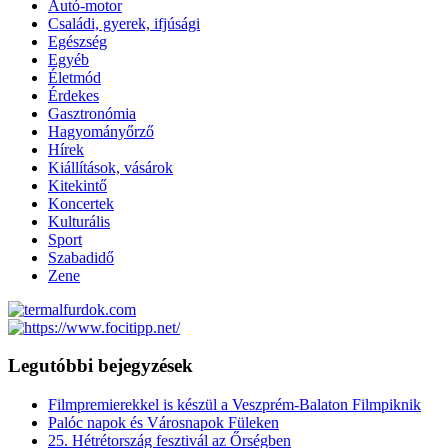
Autó-motor
Családi, gyerek, ifjúsági
Egészség
Egyéb
Életmód
Érdekes
Gasztronómia
Hagyományőrző
Hírek
Kiállítások, vásárok
Kitekintő
Koncertek
Kulturális
Sport
Szabadidő
Zene
Legutóbbi bejegyzések
Filmpremierekkel is készül a Veszprém-Balaton Filmpiknik
Palóc napok és Városnapok Füleken
25. Hétrétország fesztivál az Őrségben