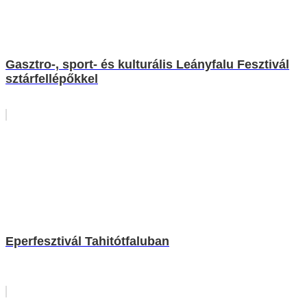
Gasztro-, sport- és kulturális Leányfalu Fesztivál
sztárfellépőkkel
Eperfesztivál Tahitótfaluban