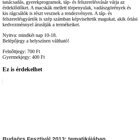
tanácsadás, gyerekprogramok, táp- és felszerelésvásár várja az
érdeklődőket. A macskák mellett törpenyulak, vadászgörények és
kis rágcsálók is részt vesznek a rendezvényen. A táp- és
felszerelésgyártók is szép számban képviseltetik magukat, akik óriási
kedvezménnyel árusítják a termékeiket.
Nyitva: mindkét nap 10-18.
Belépőjegy a helyszínen váltható!
Felnőttjegy: 700 Ft
Gyermekjegy: 400 Ft
Ez is érdekelhet
Budaörs Fesztivál 2013: tematikájában,