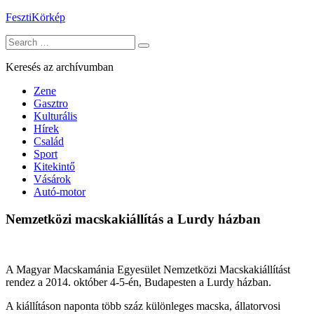
Skip
FesztiKörkép
to
Search
content
for:
Keresés az archívumban
Zene
Gasztro
Kulturális
Hírek
Család
Sport
Kitekintő
Vásárok
Autó-motor
Nemzetközi macskakiállítás a Lurdy házban
A Magyar Macskamánia Egyesület Nemzetközi Macskakiállítást
rendez a 2014. október 4-5-én, Budapesten a Lurdy házban.
A kiállításon naponta több száz különleges macska, állatorvosi