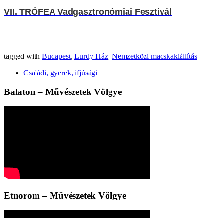
VII. TRÓFEA Vadgasztronómiai Fesztivál
tagged with
Budapest
,
Lurdy Ház
,
Nemzetközi macskakiállítás
Családi, gyerek, ifjúsági
Balaton – Művészetek Völgye
Etnorom – Művészetek Völgye