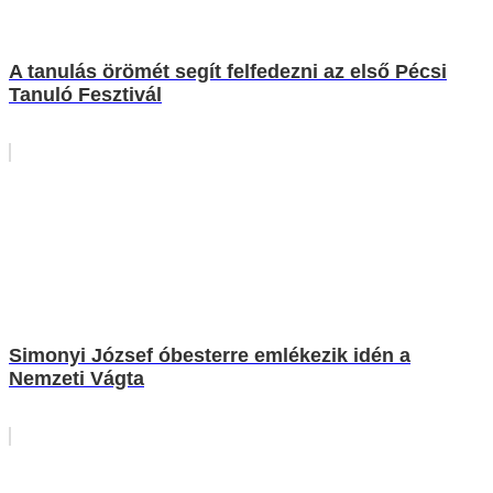
A tanulás örömét segít felfedezni az első Pécsi
Tanuló Fesztivál
Simonyi József óbesterre emlékezik idén a
Nemzeti Vágta