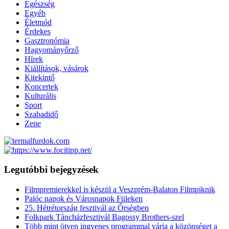
Egészség
Egyéb
Életmód
Érdekes
Gasztronómia
Hagyományőrző
Hírek
Kiállítások, vásárok
Kitekintő
Koncertek
Kulturális
Sport
Szabadidő
Zene
Legutóbbi bejegyzések
Filmpremierekkel is készül a Veszprém-Balaton Filmpiknik
Palóc napok és Városnapok Füleken
25. Hétrétország fesztivál az Őrségben
Folkpark Táncházfesztivál Bagossy Brothers-szel
Több mint ötven ingyenes programmal várja a közönséget a