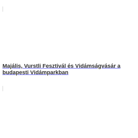
Majális, Vurstli Fesztivál és Vidámságvásár a
budapesti Vidámparkban