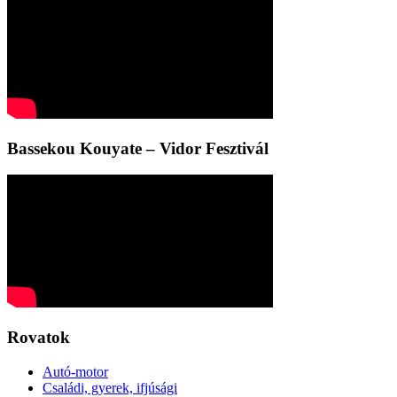
Bassekou Kouyate – Vidor Fesztivál
Rovatok
Autó-motor
Családi, gyerek, ifjúsági