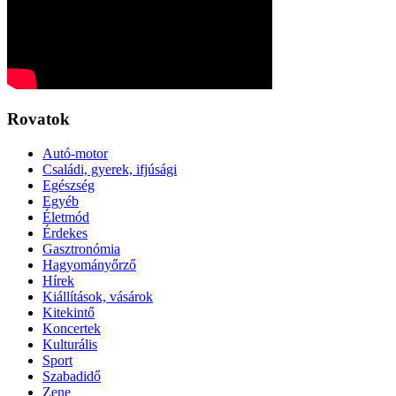
Rovatok
Autó-motor
Családi, gyerek, ifjúsági
Egészség
Egyéb
Életmód
Érdekes
Gasztronómia
Hagyományőrző
Hírek
Kiállítások, vásárok
Kitekintő
Koncertek
Kulturális
Sport
Szabadidő
Zene