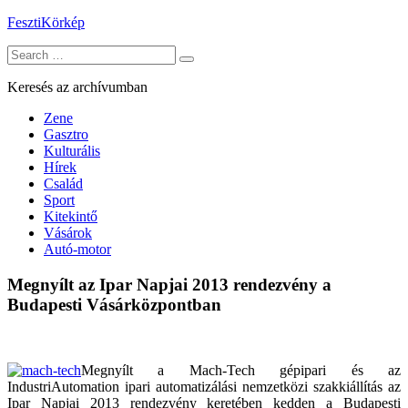
Skip
FesztiKörkép
to
Search
content
for:
Keresés az archívumban
Zene
Gasztro
Kulturális
Hírek
Család
Sport
Kitekintő
Vásárok
Autó-motor
Megnyílt az Ipar Napjai 2013 rendezvény a
Budapesti Vásárközpontban
Megnyílt a Mach-Tech gépipari és az
IndustriAutomation ipari automatizálási nemzetközi szakkiállítás az
Ipar Napjai 2013 rendezvény keretében kedden a Budapesti