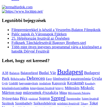
Legutóbbi bejegyzések
Filmpremierekkel is készül a Veszprém-Balaton Filmpiknik
Palóc napok és Városnapok Füleken
25. Hétrétország fesztivál az Őrségben
Folkpark Táncházfesztivál Bagossy Brothers-szel
Több mint ötven ingyenes programmal várja a közönséget a
hatodik Déryné Fesztivál
Lehet, hogy ezt keresed?
Budapest
Budai Vár
Budapest
A38
Balaton
Balatonfüred
Debrecen
Park
Gyula
gasztronómia
filmfesztivál
Békéscsaba
Eger
Kaposvár
Kecskemét
irodalom
hagyományőrzés
Győr
Gödöllő
Keszthely
Miskolc
Millenáris
könyv
képzőművészeti kiállítás
könnyűzenei fesztivál
Márton-nap
múzeumok éjszakája
Müpa
Művészetek Palotája
Szeged
Pécs
Sopron
Nyíregyháza
Szentendre
Sziget fesztivál
pünkösd
Székesfehérvár
Tokaj
Szolnok
Szombathely
színházi fesztivál
Tihany