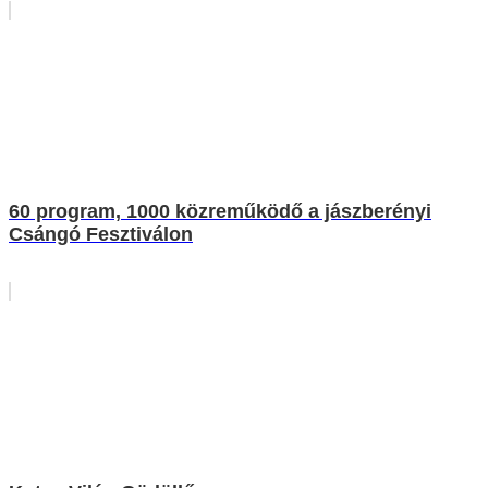
60 program, 1000 közreműködő a jászberényi
Csángó Fesztiválon