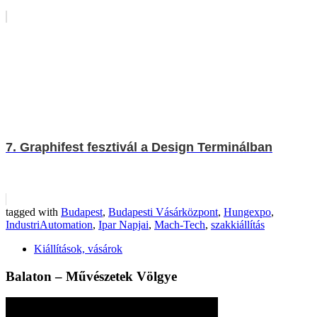
7. Graphifest fesztivál a Design Terminálban
tagged with
Budapest
,
Budapesti Vásárközpont
,
Hungexpo
,
IndustriAutomation
,
Ipar Napjai
,
Mach-Tech
,
szakkiállítás
Kiállítások, vásárok
Balaton – Művészetek Völgye