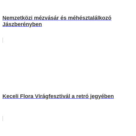
Nemzetközi mézvásár és méhésztalálkozó
Jászberényben
Keceli Flora Virágfesztivál a retró jegyében