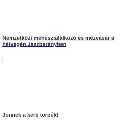
Nemzetközi méhésztalálkozó és mézvásár a
hétvégén Jászberényben
Jönnek a kerti törpék!