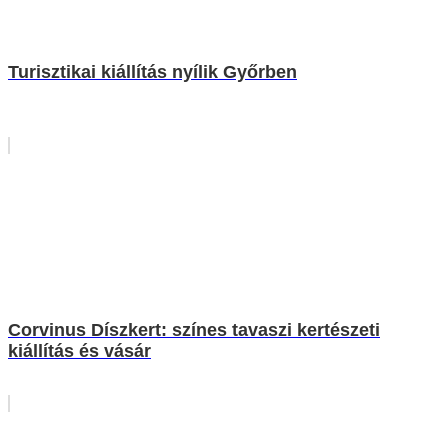
Turisztikai kiállítás nyílik Győrben
Corvinus Díszkert: színes tavaszi kertészeti
kiállítás és vásár