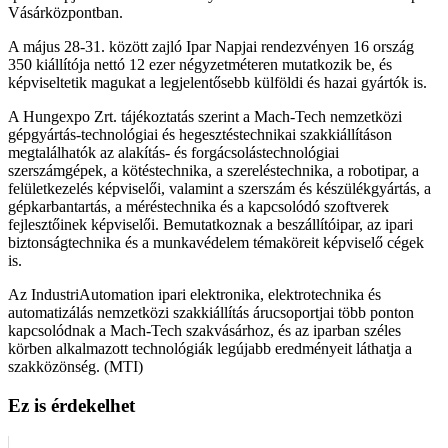
Vásárközpontban.
A május 28-31. között zajló Ipar Napjai rendezvényen 16 ország
350 kiállítója nettó 12 ezer négyzetméteren mutatkozik be, és
képviseltetik magukat a legjelentősebb külföldi és hazai gyártók is.
A Hungexpo Zrt. tájékoztatás szerint a Mach-Tech nemzetközi
gépgyártás-technológiai és hegesztéstechnikai szakkiállításon
megtalálhatók az alakítás- és forgácsolástechnológiai
szerszámgépek, a kötéstechnika, a szereléstechnika, a robotipar, a
felületkezelés képviselői, valamint a szerszám és készülékgyártás, a
gépkarbantartás, a méréstechnika és a kapcsolódó szoftverek
fejlesztőinek képviselői. Bemutatkoznak a beszállítóipar, az ipari
biztonságtechnika és a munkavédelem témaköreit képviselő cégek
is.
Az IndustriAutomation ipari elektronika, elektrotechnika és
automatizálás nemzetközi szakkiállítás árucsoportjai több ponton
kapcsolódnak a Mach-Tech szakvásárhoz, és az iparban széles
körben alkalmazott technológiák legújabb eredményeit láthatja a
szakközönség. (MTI)
Ez is érdekelhet