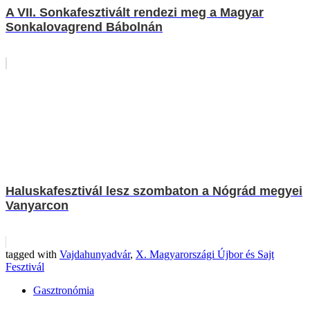
A VII. Sonkafesztivált rendezi meg a Magyar
Sonkalovagrend Bábolnán
Haluskafesztivál lesz szombaton a Nógrád megyei
Vanyarcon
tagged with
Vajdahunyadvár
,
X. Magyarországi Újbor és Sajt
Fesztivál
Gasztronómia