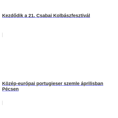
Kezdődik a 21. Csabai Kolbászfesztivál
Közép-európai portugieser szemle áprilisban
Pécsen