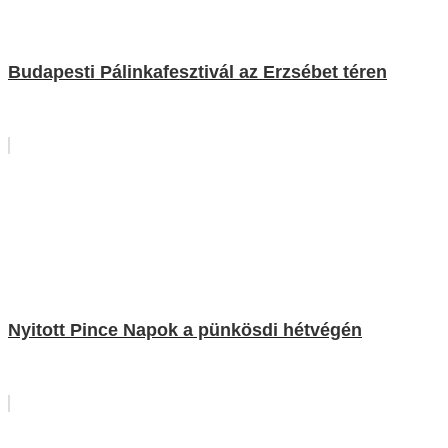
Budapesti Pálinkafesztivál az Erzsébet téren
Nyitott Pince Napok a pünkösdi hétvégén