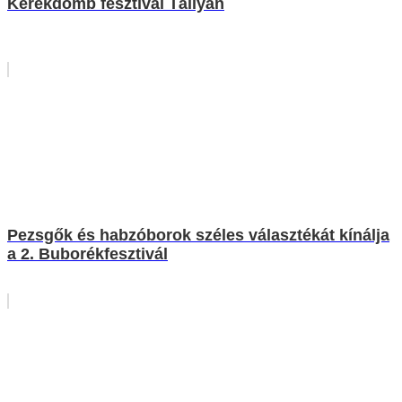
Kerekdomb fesztivál Tállyán
Pezsgők és habzóborok széles választékát kínálja
a 2. Buborékfesztivál