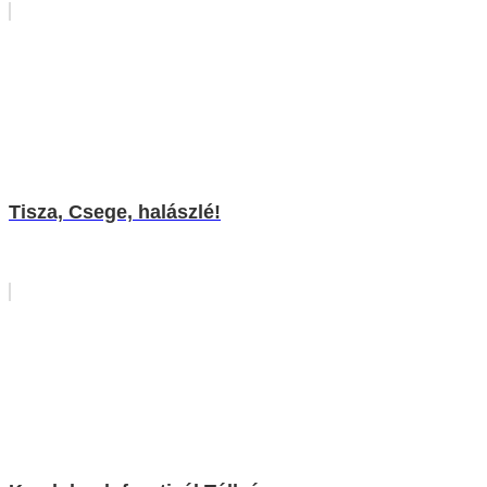
Tisza, Csege, halászlé!