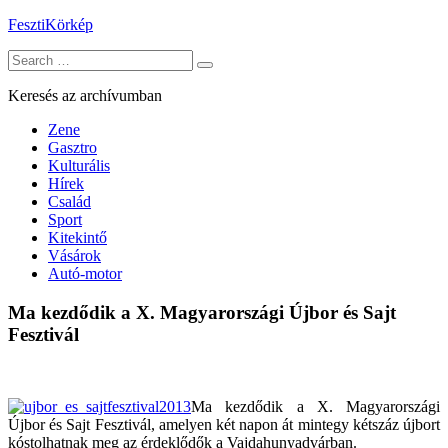
Skip
FesztiKörkép
to
Search
content
for:
Keresés az archívumban
Zene
Gasztro
Kulturális
Hírek
Család
Sport
Kitekintő
Vásárok
Autó-motor
Ma kezdődik a X. Magyarországi Újbor és Sajt
Fesztivál
Ma kezdődik a X. Magyarországi
Újbor és Sajt Fesztivál, amelyen két napon át mintegy kétszáz újbort
kóstolhatnak meg az érdeklődők a Vajdahunyadvárban.