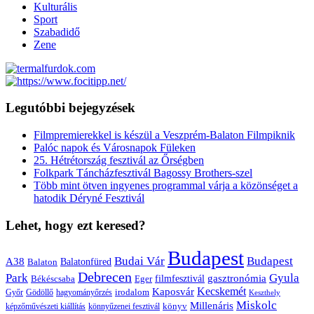
Kulturális
Sport
Szabadidő
Zene
Legutóbbi bejegyzések
Filmpremierekkel is készül a Veszprém-Balaton Filmpiknik
Palóc napok és Városnapok Füleken
25. Hétrétország fesztivál az Őrségben
Folkpark Táncházfesztivál Bagossy Brothers-szel
Több mint ötven ingyenes programmal várja a közönséget a
hatodik Déryné Fesztivál
Lehet, hogy ezt keresed?
Budapest
Budai Vár
Budapest
A38
Balaton
Balatonfüred
Debrecen
Park
Gyula
gasztronómia
filmfesztivál
Békéscsaba
Eger
Kaposvár
Kecskemét
irodalom
hagyományőrzés
Győr
Gödöllő
Keszthely
Miskolc
Millenáris
könyv
képzőművészeti kiállítás
könnyűzenei fesztivál