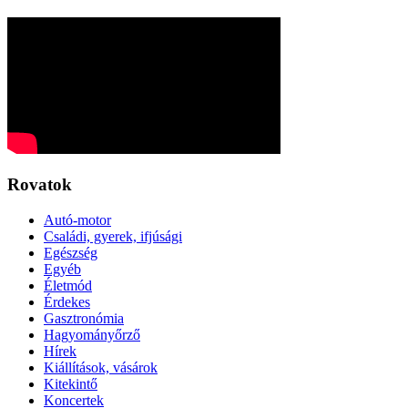
Rovatok
Autó-motor
Családi, gyerek, ifjúsági
Egészség
Egyéb
Életmód
Érdekes
Gasztronómia
Hagyományőrző
Hírek
Kiállítások, vásárok
Kitekintő
Koncertek