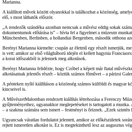
Marianna.
A kiállított művek között olyanokkal is találkozhat a közönség, amely
elő, s most láthatók először.
„A rendezők szándéka azonban nemcsak a művész eddig sokak számára i
dokumentumok előtárása is” – hívta fel a figyelmet a múzeum munkatá
Münchenben, Berlinben, a hollandiai Bergenben, második otthona azonba
Berényi Marianna kiemelte: csupán az életmű egy részét ismerjük, mer
is vett: amikor az első világháború idején el kellett hagynia Francia
a korai időszakból is jelennek meg alkotások.
Berényi Marianna felidézte, hogy Czóbel a képeit már fiatal művészkén
alkotásainak jelentős részét – köztük számos főművet – a párizsi Gale
A pénteken nyíló kiállításon a közönség számos külföldi és magyar 
kincseivel is.
A MűvészetMalomban rendezett kiállítás létrehozása a Ferenczy Múzeu
gyűjteményeihez, ugyanakkor meglepetéseket is tartogatott a munka.
– a szakma számára sem ismert – festményt is őriznek. „Ezek szintén 
Ugyancsak váratlan fordulatot jelentett, amikor az előkészületek sor
rejtett ismeretlen alkotást is. Ez is megtekinthető lesz az augusztus v