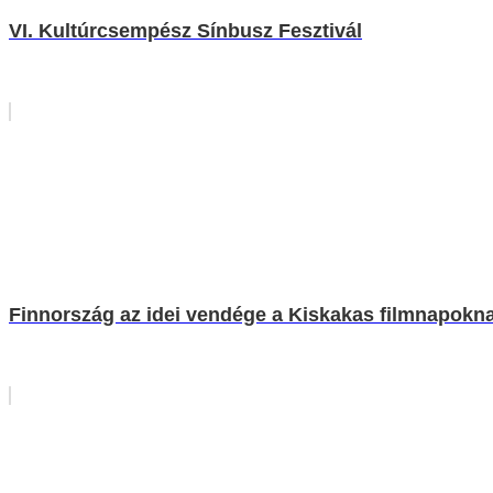
VI. Kultúrcsempész Sínbusz Fesztivál
Finnország az idei vendége a Kiskakas filmnapokn