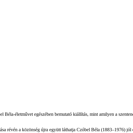
el Béla-életművet egészében bemutató kiállítás, mint amilyen a szente
sa révén a közönség újra együtt láthatja Czóbel Béla (1883–1976) jól és