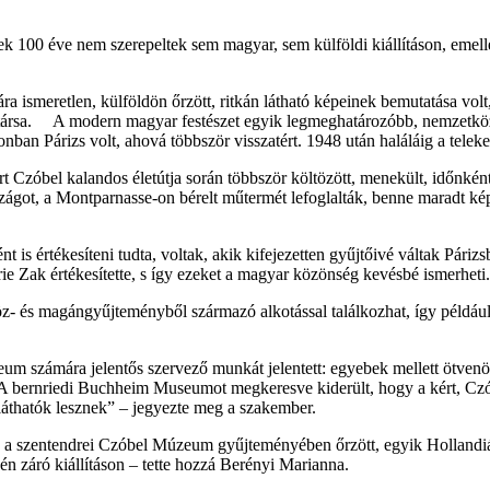
ek 100 éve nem szerepeltek sem magyar, sem külföldi kiállításon, emell
smeretlen, külföldön őrzött, ritkán látható képeinek bemutatása volt, 
rsa. A modern magyar festészet egyik legmeghatározóbb, nemzetközi rang
n Párizs volt, ahová többször visszatért. 1948 után haláláig a teleket 
t Czóbel kalandos életútja során többször költözött, menekült, időnkén
országot, a Montparnasse-on bérelt műtermét lefoglalták, benne maradt 
t is értékesíteni tudta, voltak, akik kifejezetten gyűjtőivé váltak Pár
rie Zak értékesítette, s így ezeket a magyar közönség kevésbé ismerheti.
köz- és magángyűjteményből származó alkotással találkozhat, így péld
m számára jelentős szervező munkát jelentett: egyebek mellett ötvenö
 A bernriedi Buchheim Museumot megkeresve kiderült, hogy a kért, Czó
láthatók lesznek” – jegyezte meg a szakember.
án a szentendrei Czóbel Múzeum gyűjteményében őrzött, egyik Hollandiába
égén záró kiállításon – tette hozzá Berényi Marianna.