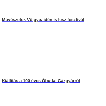
Művészetek Völgye: idén is lesz fesztivál
Kiállítás a 100 éves Óbudai Gázgyárról