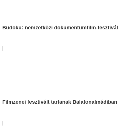
Budoku: nemzetközi dokumentumfilm-fesztivál
Filmzenei fesztivált tartanak Balatonalmádiban