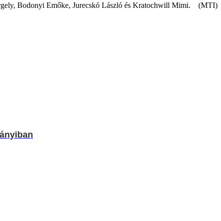
 Gergely, Bodonyi Emőke, Jurecskó László és Kratochwill Mimi. (MTI)
rányiban