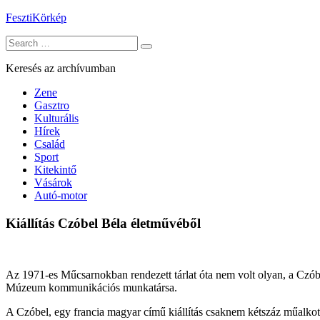
Skip
FesztiKörkép
to
Search
content
for:
Keresés az archívumban
Zene
Gasztro
Kulturális
Hírek
Család
Sport
Kitekintő
Vásárok
Autó-motor
Kiállítás Czóbel Béla életművéből
Az 1971-es Műcsarnokban rendezett tárlat óta nem volt olyan, a Czób
Múzeum kommunikációs munkatársa.
A Czóbel, egy francia magyar című kiállítás csaknem kétszáz műalkotá