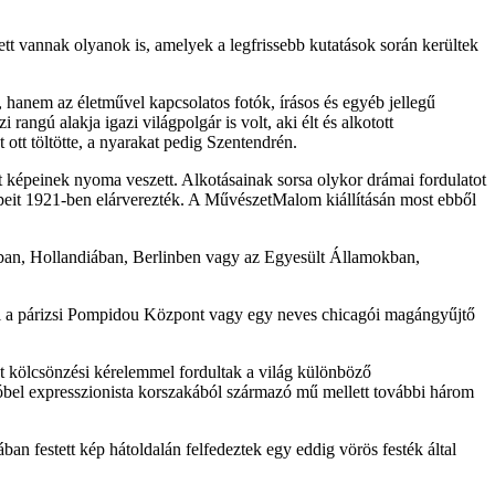
ett vannak olyanok is, amelyek a legfrissebb kutatások során kerültek
hanem az életművel kapcsolatos fotók, írásos és egyéb jellegű
ú alakja igazi világpolgár is volt, aki élt és alkotott
ott töltötte, a nyarakat pedig Szentendrén.
t képeinek nyoma veszett. Alkotásainak sorsa olykor drámai fordulatot
képeit 1921-ben elárverezték. A MűvészetMalom kiállításán most ebből
izsban, Hollandiában, Berlinben vagy az Egyesült Államokban,
ául a párizsi Pompidou Központ vagy egy neves chicagói magángyűjtő
t kölcsönzési kérelemmel fordultak a világ különböző
bel expresszionista korszakából származó mű mellett további három
n festett kép hátoldalán felfedeztek egy eddig vörös festék által