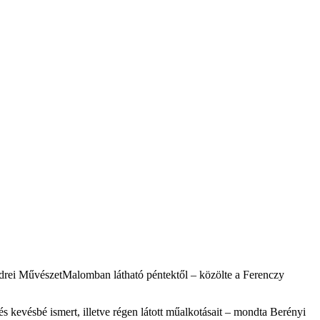
ndrei MűvészetMalomban látható péntektől – közölte a Ferenczy
 kevésbé ismert, illetve régen látott műalkotásait – mondta Berényi