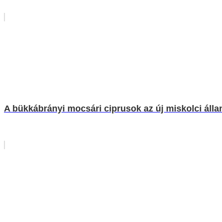
A bükkábrányi mocsári ciprusok az új miskolci álla