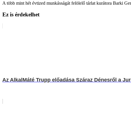
A több mint hét évtized munkásságát felölelő tárlat kurátora Barki
Ez is érdekelhet
Az AlkalMáté Trupp előadása Száraz Dénesről a Ju