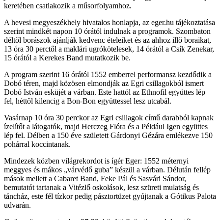
keretében csatlakozik a műsorfolyamhoz.
A hevesi megyeszékhely hivatalos honlapja, az eger.hu tájékoztatása
szerint mindkét napon 10 órától indulnak a programok. Szombaton
déltől borászok ajánlják kedvenc ételeiket és az ahhoz illő boraikat,
13 óra 30 perctől a maklári ugrókötelesek, 14 órától a Csík Zenekar,
15 órától a Kerekes Band mutatkozik be.
A program szerint 16 órától 1552 emberrel performansz kezdődik a
Dobó téren, majd közösen elmondják az Egri csillagokból ismert
Dobó István esküjét a várban. Este hattól az Ethnofil együttes lép
fel, héttől kilencig a Bon-Bon együttessel lesz utcabál.
Vasárnap 10 óra 30 perckor az Egri csillagok című darabból kapnak
ízelítőt a látogatók, majd Herczeg Flóra és a Például Igen együttes
lép fel. Délben a 150 éve született Gárdonyi Gézára emlékezve 150
pohárral koccintanak.
Mindezek közben világrekordot is ígér Eger: 1552 méternyi
meggyes és mákos „várvédő guba” készül a várban. Délután fellép
mások mellett a Cabaret Band, Feke Pál és Sasvári Sándor,
bemutatót tartanak a Vitézlő oskolások, lesz szüreti mulatság és
táncház, este fél tízkor pedig pásztortüzet gyújtanak a Gótikus Palota
udvarán.