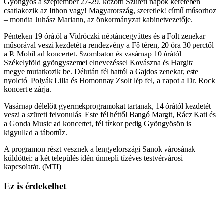
Gyöngyös a szeptember 27-29. közötti Szüreti napok keretében
csatlakozik az Itthon vagy! Magyarország, szeretlek! című műsorhoz
– mondta Juhász Mariann, az önkormányzat kabinetvezetője.
Pénteken 19 órától a Vidróczki néptáncegyüttes és a Folt zenekar
műsorával veszi kezdetét a rendezvény a Fő téren, 20 óra 30 perctől
a P. Mobil ad koncertet. Szombaton és vasárnap 10 órától
Székelyföld gyöngyszemei elnevezéssel Kovászna és Hargita
megye mutatkozik be. Délután fél hattól a Gajdos zenekar, este
nyolctól Polyák Lilla és Homonnay Zsolt lép fel, a napot a Dr. Rock
koncertje zárja.
Vasárnap délelőtt gyermekprogramokat tartanak, 14 órától kezdetét
veszi a szüreti felvonulás. Este fél héttől Bangó Margit, Rácz Kati és
a Gonda Music ad koncertet, fél tízkor pedig Gyöngyösön is
kigyullad a tábortűz.
A programon részt vesznek a lengyelországi Sanok városának
küldöttei: a két település idén ünnepli tízéves testvérvárosi
kapcsolatát. (MTI)
Ez is érdekelhet