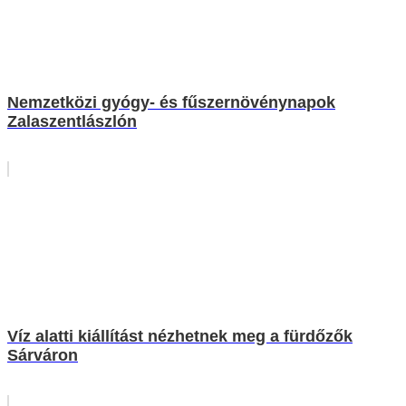
Nemzetközi gyógy- és fűszernövénynapok
Zalaszentlászlón
Víz alatti kiállítást nézhetnek meg a fürdőzők
Sárváron