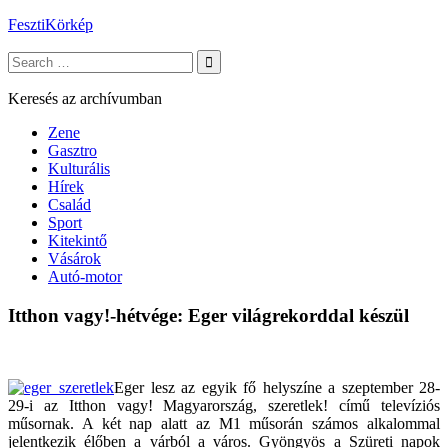
Skip
FesztiKörkép
to
Search
content
for:
Keresés az archívumban
Zene
Gasztro
Kulturális
Hírek
Család
Sport
Kitekintő
Vásárok
Autó-motor
Itthon vagy!-hétvége: Eger világrekorddal készül
Eger lesz az egyik fő helyszíne a szeptember 28-
29-i az Itthon vagy! Magyarország, szeretlek! című televíziós
műsornak. A két nap alatt az M1 műsorán számos alkalommal
jelentkezik élőben a várból a város. Gyöngyös a Szüreti napok