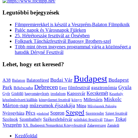
Legutóbbi bejegyzések
Filmpremierekkel is készül a Veszprém-Balaton Filmpiknik
Palóc napok és Városnapok Füleken
25. Hétrétország fesztivál az Őrségben
Folkpark Táncházfesztivál Bagossy Brothers-szel
Több mint ötven ingyenes programmal várja a közönséget a
hatodik Déryné Fesztivál
Lehet, hogy ezt keresed?
Budapest
Budai Vár
Budapest
A38
Balaton
Balatonfüred
Debrecen
Park
Gyula
gasztronómia
filmfesztivál
Békéscsaba
Eger
Kaposvár
Kecskemét
irodalom
hagyományőrzés
Győr
Gödöllő
Keszthely
Miskolc
Millenáris
könyv
képzőművészeti kiállítás
könnyűzenei fesztivál
Márton-nap
múzeumok éjszakája
Müpa
Művészetek Palotája
Szeged
Pécs
Sopron
Nyíregyháza
Szentendre
Sziget fesztivál
pünkösd
Székesfehérvár
Tokaj
Szolnok
Szombathely
színházi fesztivál
Tihany
Veszprém
XX. Budapesti Nemzetközi Könyvfesztivál
Zalaegerszeg
Zamárdi
Kezdőoldal