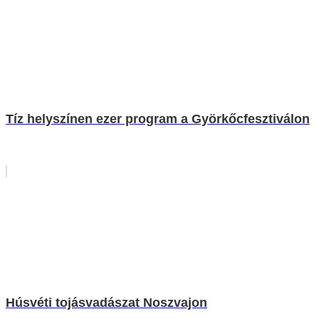
Tíz helyszínen ezer program a Györkőcfesztiválon
Húsvéti tojásvadászat Noszvajon