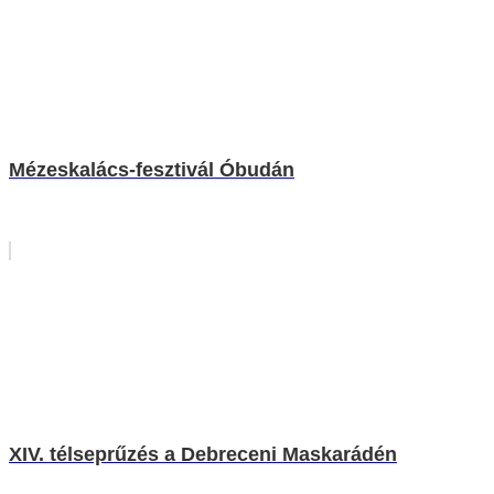
Mézeskalács-fesztivál Óbudán
XIV. télseprűzés a Debreceni Maskarádén