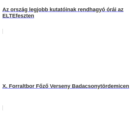
Az ország legjobb kutatóinak rendhagyó órái az
ELTEfeszten
X. Forraltbor Főző Verseny Badacsonytördemicen