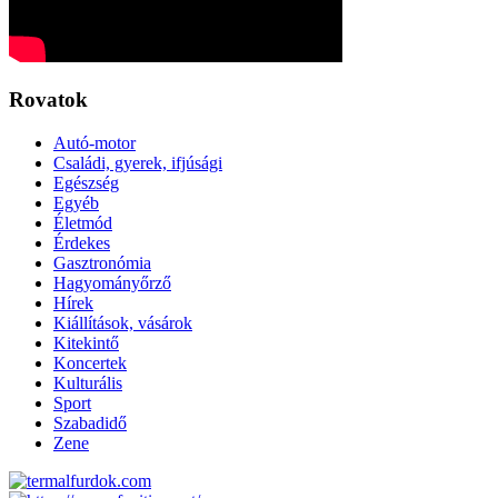
Rovatok
Autó-motor
Családi, gyerek, ifjúsági
Egészség
Egyéb
Életmód
Érdekes
Gasztronómia
Hagyományőrző
Hírek
Kiállítások, vásárok
Kitekintő
Koncertek
Kulturális
Sport
Szabadidő
Zene