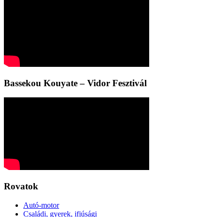
Bassekou Kouyate – Vidor Fesztivál
Rovatok
Autó-motor
Családi, gyerek, ifjúsági