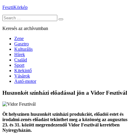
Skip
FesztiKörkép
to
Search
content
for:
Keresés az archívumban
Zene
Gasztro
Kulturális
Hírek
Család
Sport
Kitekintő
Vásárok
Autó-motor
Huszonkét színházi előadással jön a Vidor Fesztivál
Öt helyszínen huszonkét színházi produkciót, előadói estet és
irodalmi-zenés előadást tekinthet meg a közönség az augusztus
23. és 31. között megrendezendő Vidor Fesztivál keretében
Nyíregyházán.