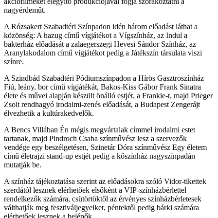
akciófilmeket elegyítő produkciójával fogja szórakoztatni a
nagyérdeműt.
A Rózsakert Szabadtéri Színpadon idén három előadást láthat a
közönség: A hazug című vígjátékot a Vígszínház, az Indul a
bakterház előadását a zalaegerszegi Hevesi Sándor Színház, az
Aranylakodalom című vígjátékot pedig a Játékszín társulata viszi
színre.
A Szindbád Szabadtéri Pódiumszínpadon a Hírös Gasztroszínház
Fiú, leány, bor című vígjátékát, Bakos-Kiss Gábor Frank Sinatra
élete és művei alapján készült önálló estjét, a Frankie-t, majd Prieger
Zsolt rendhagyó irodalmi-zenés előadását, a Budapest Zengerájt
élvezhetik a kultúrakedvelők.
A Bencs Villában Én mégis megvártalak címmel irodalmi estet
tartanak, majd Pindroch Csaba színművész lesz a szervezők
vendége egy beszélgetésen, Szinetár Dóra színművész Egy életem
című életrajzi stand-up estjét pedig a kőszínház nagyszínpadán
mutatják be.
A színház tájékoztatása szerint az előadásokra szóló Vidor-tikettek
szerdától lesznek elérhetőek elsőként a VIP-színházbérlettel
rendelkezők számára, csütörtöktől az érvényes színházbérletesek
válthatják meg fesztiváljegyeiket, péntektől pedig bárki számára
elérhetőek lesznek a belépők.