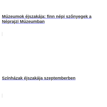
Múzeumok éjszakája: finn népi szőnyegek a
Néprajzi Múzeumban
Színházak éjszakája szeptemberben