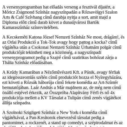
A versenyprogramban hat előadás verseng a fesztivál díjaiért, a
Móricz Zsigmond Színház nagyszínpadán a Rózsavölgyi Szalon
Arts & Café Szívhang című darabja nyitja a sort, amit majd a
Diploma előtt című darab követ a dunaújvárosi Bartók
Kamaraszínház színrevitelében.
A Kecskeméti Katona József Nemzeti Színház Ne most, drágám!, és
az Orlai Produkció a Tok-Tok avagy hogy pattog a kocka? című
vígjátéka után a Csokonai Nemzeti Színház Úrhatnám polgár című
produkcióját tekintheti meg a közönség, a nagyszínpadi
versenyprogramot pedig a Szajré című szatirikus bohózat zárja a
Thália Színház előadásában.
A Krúdy Kamarában a Nézőművészeti Kft. a Pánik, avagy férfiak
az idegösszeomlás szélén című produkciót hozza el Nyíregyházára,
ezt követi a Rózsák háborúja című fekete komédia az Art-Színtér
bemutatójában. Laár András a Már majdnem az, de még nem című
önálló estjével érkezik, az Összpróba Alapítvány Férfi és nő 4x
produkciója mellett a KV Társulat a Tulipán című zenés vígjátékot
állítja színpadra.
A Szolnoki Szigligeti Színház a New York-i komédia című
vígjátékával, a Pan-Kreátorok elnevezésű társulat pedig a
pantomimet, a rockzenét, a stand up comedyt, a szépirodalmat és az