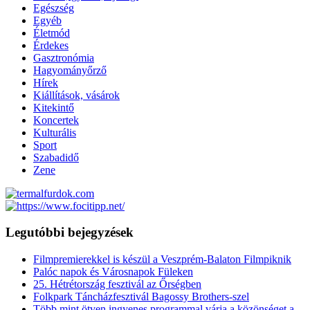
Egészség
Egyéb
Életmód
Érdekes
Gasztronómia
Hagyományőrző
Hírek
Kiállítások, vásárok
Kitekintő
Koncertek
Kulturális
Sport
Szabadidő
Zene
Legutóbbi bejegyzések
Filmpremierekkel is készül a Veszprém-Balaton Filmpiknik
Palóc napok és Városnapok Füleken
25. Hétrétország fesztivál az Őrségben
Folkpark Táncházfesztivál Bagossy Brothers-szel
Több mint ötven ingyenes programmal várja a közönséget a