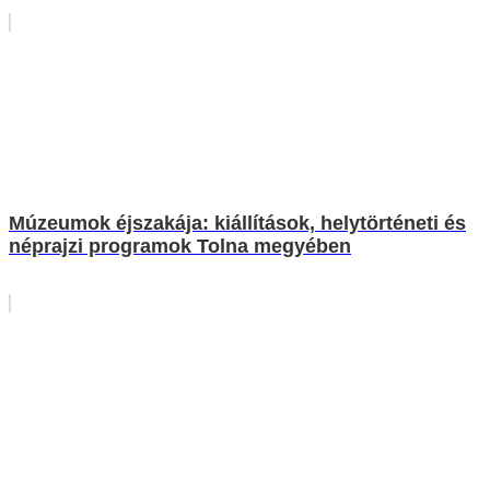
Múzeumok éjszakája: kiállítások, helytörténeti és
néprajzi programok Tolna megyében