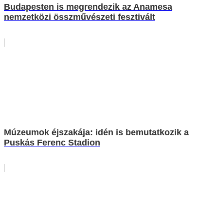
Budapesten is megrendezik az Anamesa
nemzetközi összművészeti fesztivált
Múzeumok éjszakája: idén is bemutatkozik a
Puskás Ferenc Stadion