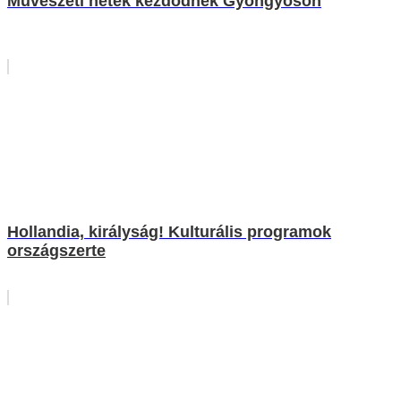
Művészeti hetek kezdődnek Gyöngyösön
Hollandia, királyság! Kulturális programok
országszerte