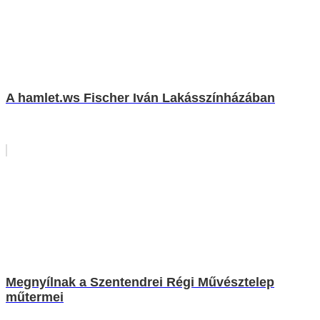
A hamlet.ws Fischer Iván Lakásszínházában
Megnyílnak a Szentendrei Régi Művésztelep
műtermei