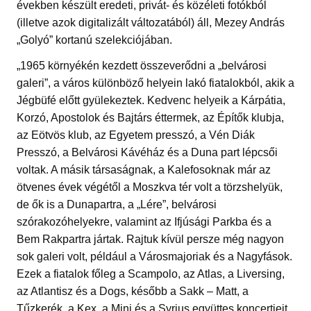
években készült eredeti, privát- és közéleti fotókból
(illetve azok digitalizált változatából) áll, Mezey András
„Golyó” kortanú szelekciójában.
„1965 környékén kezdett összeverődni a „belvárosi
galeri”, a város különböző helyein lakó fiatalokból, akik a
Jégbüfé előtt gyülekeztek. Kedvenc helyeik a Kárpátia,
Korzó, Apostolok és Bajtárs éttermek, az Építők klubja,
az Eötvös klub, az Egyetem presszó, a Vén Diák
Presszó, a Belvárosi Kávéház és a Duna part lépcsői
voltak. A másik társaságnak, a Kalefosoknak már az
ötvenes évek végétől a Moszkva tér volt a törzshelyük,
de ők is a Dunapartra, a „Lére”, belvárosi
szórakozóhelyekre, valamint az Ifjúsági Parkba és a
Bem Rakpartra jártak. Rajtuk kívül persze még nagyon
sok galeri volt, például a Városmajoriak és a Nagyfások.
Ezek a fiatalok főleg a Scampolo, az Atlas, a Liversing,
az Atlantisz és a Dogs, később a Sakk – Matt, a
Tűzkerék, a Kex, a Mini és a Syrius együttes koncertjeit