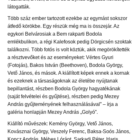
látogatták.
Több száz ember tartozott ezekbe az egymást sokszor
átfedő körökbe. Egy részük még ma is összejár. Az
egykori Belvárosiak a Bem rakparti Bodola
emlékbulikon, a régi Kalefosok pedig Dörgicsén szoktak
találkozni. Több fotós is volt köztük, akik megörökítették
a résztvevőket és az eseményeket: Vértes Gyuri
(Fotojás), Bakos István (Beethoven), Bodola György,
Vető János, és mások. A kiállított képek ennek a kornak
és ezeknek a társaságoknak az életébe nyújtanak
bepillantást, részben Bodola György hagyatékának
(saját felvételei és gyűjtése), részben pedig Mezey
András gyűjteményének felhasználásával” – írja a
galéria honlapján Mezey András „Golyó”.
Kiállító művészek: Kemény György, Vető János,
Kovásznai György, Veszely Ferenc, Baksa-Soós János,
Koncz András, Méhes Lóránt, Sarkadi Péter, Haris