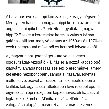
A hatvanas évek a hippi korszak ideje. Vagy mégsem?
Mennyiben hasonlít a magyar hippi kultúra az amerikai,
angol stb. hippikéhez? Létezik-e egyáltalán „magyar
hippi”? Ezekre a kérdésekre keresi a választ kArton
galéria kiállítása, mely válogatás az 1960-as és 1970-es
évek underground műveiből és korabeli felvételekből.
A „magyar hippi” jelenséget – illetve a felvetés
jogosultságát- vizsgáló kiállítás és a hozzá kapcsolódó
kiadvány anyaga hosszas szelekció eredménye, amely
két eltérő nézőpont párhuzamba állításával, egymás
mellé helyezésével állt össze. Ennek megfelelően a
kiállítás két, egymással átfedésben lévő részből épül fel:
egyrészt a hippi mozgalom képzőművészeti hatásával
foglalkozik, Zombori Mónika művészettörténész
válogatása alapján; másrészt a hatvanas-hetvenes