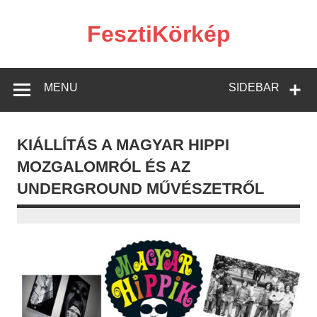
Skip
to
content
FesztiKörkép
MENU
SIDEBAR
KIÁLLÍTÁS A MAGYAR HIPPI
MOZGALOMRÓL ÉS AZ
UNDERGROUND MŰVÉSZETRŐL