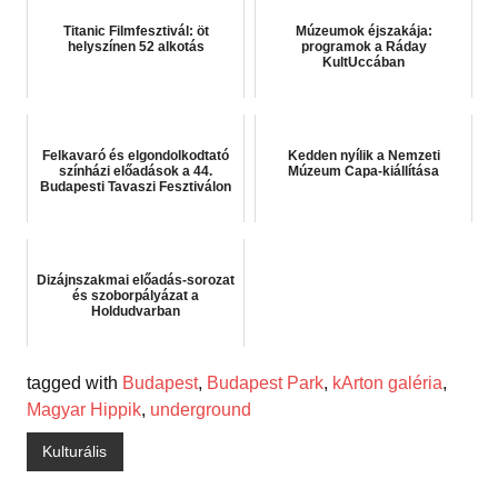
Titanic Filmfesztivál: öt
Múzeumok éjszakája:
helyszínen 52 alkotás
programok a Ráday
KultUccában
Felkavaró és elgondolkodtató
Kedden nyílik a Nemzeti
színházi előadások a 44.
Múzeum Capa-kiállítása
Budapesti Tavaszi Fesztiválon
Dizájnszakmai előadás-sorozat
és szoborpályázat a
Holdudvarban
tagged with
Budapest
,
Budapest Park
,
kArton galéria
,
Magyar Hippik
,
underground
Kulturális