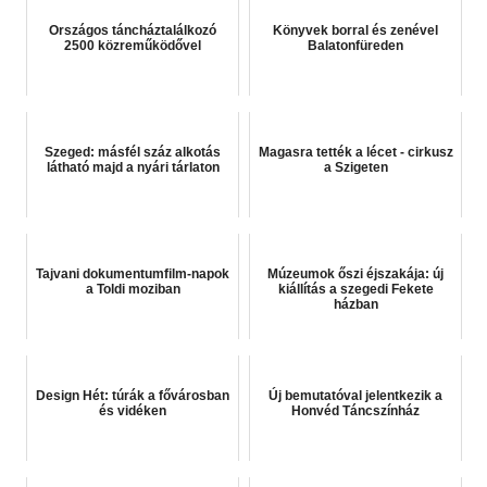
Országos táncháztalálkozó
Könyvek borral és zenével
2500 közreműködővel
Balatonfüreden
Szeged: másfél száz alkotás
Magasra tették a lécet - cirkusz
látható majd a nyári tárlaton
a Szigeten
Tajvani dokumentumfilm-napok
Múzeumok őszi éjszakája: új
a Toldi moziban
kiállítás a szegedi Fekete
házban
Design Hét: túrák a fővárosban
Új bemutatóval jelentkezik a
és vidéken
Honvéd Táncszínház