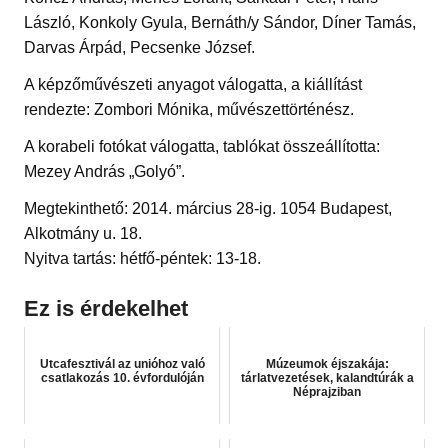
László, Konkoly Gyula, Bernáth/y Sándor, Díner Tamás,
Darvas Árpád, Pecsenke József.
A képzőművészeti anyagot válogatta, a kiállítást
rendezte: Zombori Mónika, művészettörténész.
A korabeli fotókat válogatta, tablókat összeállította:
Mezey András „Golyó”.
Megtekinthető: 2014. március 28-ig. 1054 Budapest,
Alkotmány u. 18.
Nyitva tartás: hétfő-péntek: 13-18.
Ez is érdekelhet
Utcafesztivál az unióhoz való
Múzeumok éjszakája:
csatlakozás 10. évfordulóján
tárlatvezetések, kalandtúrák a
Néprajziban