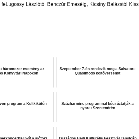
t, feLugossy Lászlótól Benczúr Emeséig, Kicsiny Balázstól Kiss
att háromezer esemény az
Szeptember 7-én rendezik meg a Salvatore
os Könyvtári Napokon
Quasimodo költőversenyt
tven program a Kultkikötőn
Százharminc programmal búcsúztatják a
nyarat Szentendrén
erkoncerttel nyít a siófoki
Országos Hadi Kulturális Fesztivál Tapolcán