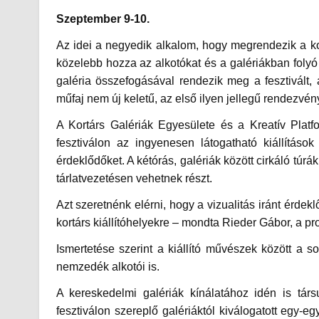
Szeptember 9-10.
Az idei a negyedik alkalom, hogy megrendezik a ko
közelebb hozza az alkotókat és a galériákban fol
galéria összefogásával rendezik meg a fesztivált, 
műfaj nem új keletű, az első ilyen jellegű rendezvény
A Kortárs Galériák Egyesülete és a Kreatív Plat
fesztiválon az ingyenesen látogatható kiállítások
érdeklődőket. A kétórás, galériák között cirkáló túrá
tárlatvezetésen vehetnek részt.
Azt szeretnénk elérni, hogy a vizualitás iránt érdek
kortárs kiállítóhelyekre – mondta Rieder Gábor,
a pr
Ismertetése szerint a kiállító művészek között a s
nemzedék alkotói is.
A kereskedelmi galériák kínálatához idén is társ
fesztiválon szereplő galériáktól kiválogatott egy-