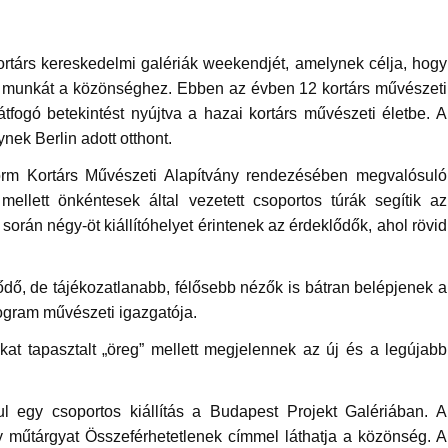
rtárs kereskedelmi galériák weekendjét, amelynek célja, hogy
yó munkát a közönséghez. Ebben az évben 12 kortárs művészeti
átfogó betekintést nyújtva a hazai kortárs művészeti életbe. A
nek Berlin adott otthont.
form Kortárs Művészeti Alapítvány rendezésében megvalósuló
 mellett önkéntesek által vezetett csoportos túrák segítik az
k során négy-öt kiállítóhelyet érintenek az érdeklődők, ahol rövid
lődő, de tájékozatlanabb, félősebb nézők is bátran belépjenek a
ogram művészeti igazgatója
.
okat tapasztalt „öreg” mellett megjelennek az új és a legújabb
ul egy csoportos kiállítás a Budapest Projekt Galériában. A
egy műtárgyat Összeférhetetlenek címmel láthatja a közönség. A