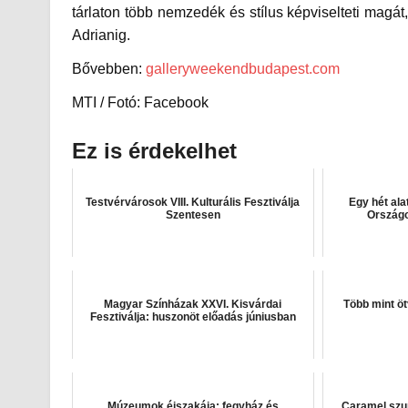
tárlaton több nemzedék és stílus képviselteti magá
Adrianig.
Bővebben:
galleryweekendbudapest.com
MTI / Fotó: Facebook
Ez is érdekelhet
Testvérvárosok VIII. Kulturális Fesztiválja
Egy hét al
Szentesen
Ország
Magyar Színházak XXVI. Kisvárdai
Több mint ö
Fesztiválja: huszonöt előadás júniusban
Múzeumok éjszakája: fegyház és
Caramel szup