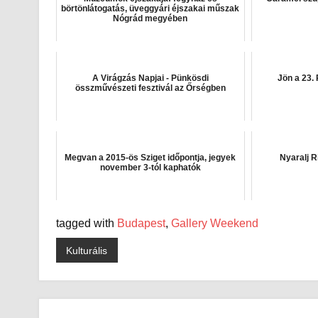
börtönlátogatás, üveggyári éjszakai műszak
Nógrád megyében
A Virágzás Napjai - Pünkösdi
Jön a 23.
összművészeti fesztivál az Őrségben
Megvan a 2015-ös Sziget időpontja, jegyek
Nyaralj R
november 3-tól kaphatók
tagged with
Budapest
,
Gallery Weekend
Kulturális