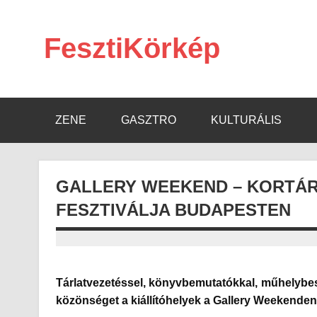
Skip
to
content
FesztiKörkép
ZENE
GASZTRO
KULTURÁLIS
GALLERY WEEKEND – KORTÁR
FESZTIVÁLJA BUDAPESTEN
Tárlatvezetéssel, könyvbemutatókkal, műhelybes
közönséget a kiállítóhelyek a Gallery Weekend