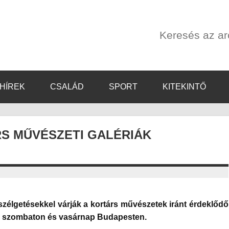
Keresés az a
HÍREK
CSALÁD
SPORT
KITEKINTŐ
S MŰVÉSZETI GALÉRIÁK
zélgetésekkel várják a kortárs művészetek iránt érdeklődő
en szombaton és vasárnap Budapesten.