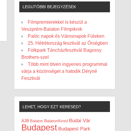
LEGUTÓBBI BEJEGYZÉSEK
Filmpremierekkel is készül a
Veszprém-Balaton Filmpiknik
Palóc napok és Városnapok Füleken
25. Hétrétország fesztivál az Őrségben
Folkpark Táncházfesztivál Bagossy
Brothers-szel
Több mint ötven ingyenes programmal
várja a közönséget a hatodik Déryné
Fesztivál
LEHET, HOGY EZT KERESED?
Budai Vár
A38
Balaton
Balatonfüred
Budapest
Budapest Park