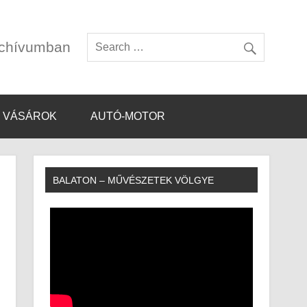
rchívumban
VÁSÁROK
AUTÓ-MOTOR
BALATON – MŰVÉSZETEK VÖLGYE