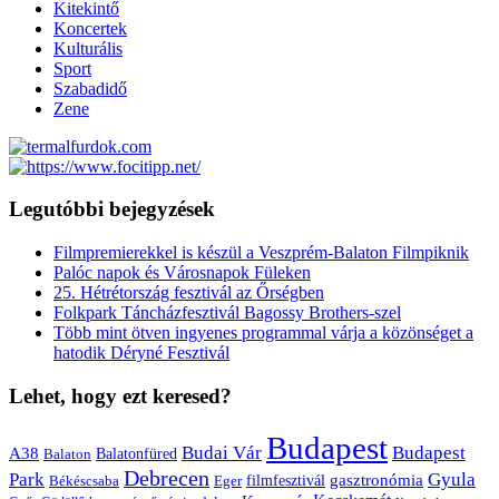
Kitekintő
Koncertek
Kulturális
Sport
Szabadidő
Zene
Legutóbbi bejegyzések
Filmpremierekkel is készül a Veszprém-Balaton Filmpiknik
Palóc napok és Városnapok Füleken
25. Hétrétország fesztivál az Őrségben
Folkpark Táncházfesztivál Bagossy Brothers-szel
Több mint ötven ingyenes programmal várja a közönséget a
hatodik Déryné Fesztivál
Lehet, hogy ezt keresed?
Budapest
Budai Vár
Budapest
A38
Balaton
Balatonfüred
Debrecen
Park
Gyula
gasztronómia
filmfesztivál
Békéscsaba
Eger