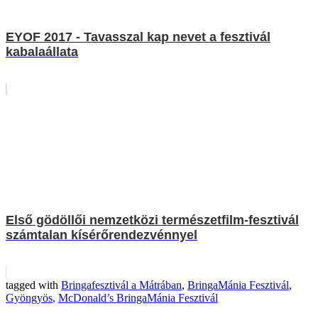
EYOF 2017 - Tavasszal kap nevet a fesztivál
kabalaállata
Első gödöllői nemzetközi természetfilm-fesztivál
számtalan kísérőrendezvénnyel
tagged with
Bringafesztivál a Mátrában
,
BringaMánia Fesztivál
,
Gyöngyös
,
McDonald’s BringaMánia Fesztivál