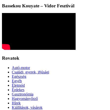
Bassekou Kouyate – Vidor Fesztivál
Rovatok
Autó-motor
Családi, gyerek, ifjúsági
Egészség
Egyéb
Életmód
Érdekes
Gasztronómia
Hagyományőrző
Hírek
Kiállítások, vásárok