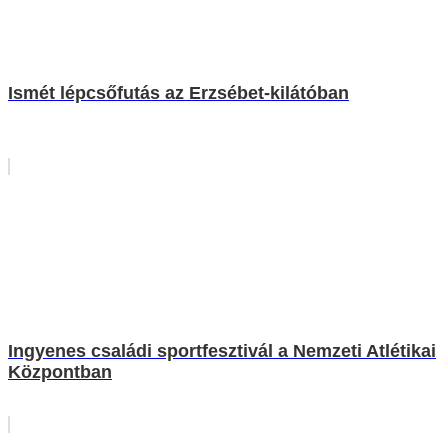
Ismét lépcsőfutás az Erzsébet-kilátóban
Ingyenes családi sportfesztivál a Nemzeti Atlétikai
Központban