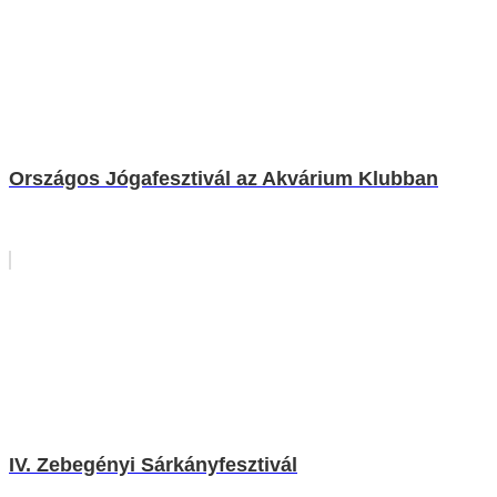
Országos Jógafesztivál az Akvárium Klubban
IV. Zebegényi Sárkányfesztivál