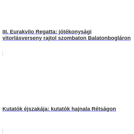
III. Eurakvilo Regatta: jótékonysági
vitorlásverseny rajtol szombaton Balatonbogláron
Kutatók éjszakája: kutatók hajnala Rétságon