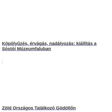
Köpölyűzés, érvágás, nadályozás: kiállítás a
Sóstói Múzeumfaluban
Zöld Országos Találkozó Gödöllőn