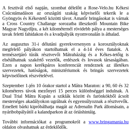
A fesztivál első napján, szombat délelőtt a Rose-Velo.hu Kékesi
Csúcstámadáson az országúti szakág képviselői tekerik le a
Gyöngyös és Kékestető közötti távot. Amatőr bringásokat is várnak
a Cross Country Challange sorozatba illeszkedő Mountain Bike
Magyar Nagydíjra, a két kilométernél rövidebb pálya a mesterséges
tavak feletti fahidakon és a kvadpályák nyomvonalán is áthalad.
Az augusztus 31-i délutáni gyerekversenyen a korosztályoknak
megfelelő pályákon startolhatnak el a 4-14 éves fiatalok. A
természetjáró túrák résztvevői Mátraházáig és a Kékes-tetőig is
elsétálhatnak szakértő vezetők, erdészek és lovasok társaságában.
Ezen a napon kerékpáros konferenciát rendeznek az illetékes
szervezetek, hatóságok, minisztériumok és bringás szervezetek
képviselőinek részvételével.
Szeptember 1-jén 10 órakor startol a Mátra Maraton: a 90, 60 és 32
kilométeres távok mezőnyei 15 perces különbséggel indulnak. A
Dual Trial Mátra Kupán a sziklák között és farönkökből ácsolt
mesterséges akadályokon ugrálnak és egyensúlyoznak a résztvevők.
Emellett bárki kipróbálhatja magát az Adrenalin Park állomásain, a
nyáribobpályától a kalandparkon át az óriáshintáig.
További információkat a programokról a
www.bringamania.hu
oldalon olvashatnak az érdeklődők.