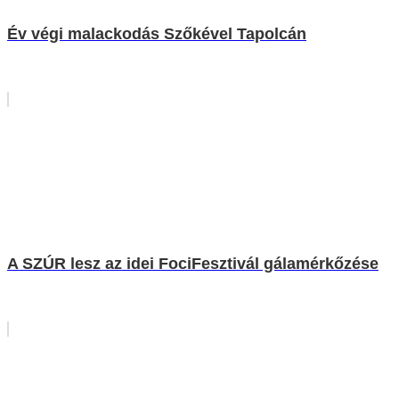
Év végi malackodás Szőkével Tapolcán
A SZÚR lesz az idei FociFesztivál gálamérkőzése