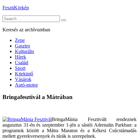
Skip
FesztiKörkép
to
Search
content
for:
Keresés az archívumban
Zene
Gasztro
Kulturális
Hírek
Család
Sport
Kitekintő
Vásárok
Autó-motor
Bringafesztivál a Mátrában
BringaMánia Fesztivált rendeznek
augusztus 31-én és szeptember 1-jén a sástói Adrenalin Parkban: a
programok között a Mátra Maraton és a Kékesi Csúcstámadás
mellett gyerekversenyek és túrák is szerepelnek.