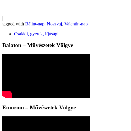
tagged with
Bálint-nap
,
Noszvaj
,
Valentin-nap
Családi, gyerek, ifjúsági
Balaton – Művészetek Völgye
Etnorom – Művészetek Völgye