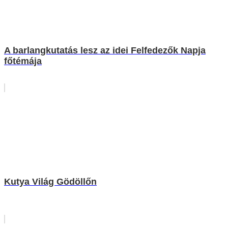
A barlangkutatás lesz az idei Felfedezők Napja
főtémája
Kutya Világ Gödöllőn