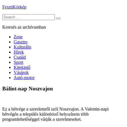
Skip
FesztiKörkép
to
Search
content
for:
Keresés az archívumban
Zene
Gasztro
Kulturális
Hírek
Család
Sport
Kitekintő
Vásárok
Autó-motor
Bálint-nap Noszvajon
Ez a hétvége a szerelemről szól Noszvajon. A Valentin-napi
hétvégén a település különböző helyszínein több
programlehetőséggel várják a szerelmeseket.