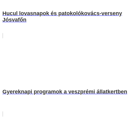
Hucul lovasnapok és patokolókovács-verseny
Jósvafőn
Gyereknapi programok a veszprémi állatkertben