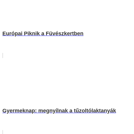
Európai Piknik a Füvészkertben
Gyermeknap: megnyílnak a tűzoltólaktanyák