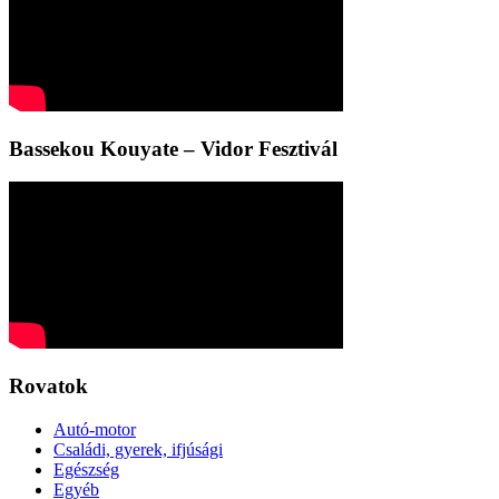
Bassekou Kouyate – Vidor Fesztivál
Rovatok
Autó-motor
Családi, gyerek, ifjúsági
Egészség
Egyéb