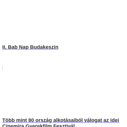
II. Bab Nap Budakeszin
Több mint 80 ország alkotásaiból válogat az idei
Cinemira Gyerekfilm Fesztivál