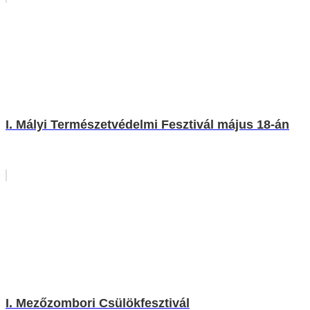
I. Mályi Természetvédelmi Fesztivál május 18-án
I. Mezőzombori Csülökfesztivál