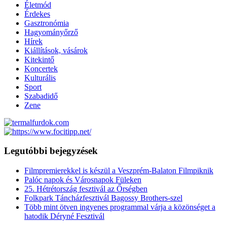
Életmód
Érdekes
Gasztronómia
Hagyományőrző
Hírek
Kiállítások, vásárok
Kitekintő
Koncertek
Kulturális
Sport
Szabadidő
Zene
Legutóbbi bejegyzések
Filmpremierekkel is készül a Veszprém-Balaton Filmpiknik
Palóc napok és Városnapok Füleken
25. Hétrétország fesztivál az Őrségben
Folkpark Táncházfesztivál Bagossy Brothers-szel
Több mint ötven ingyenes programmal várja a közönséget a
hatodik Déryné Fesztivál