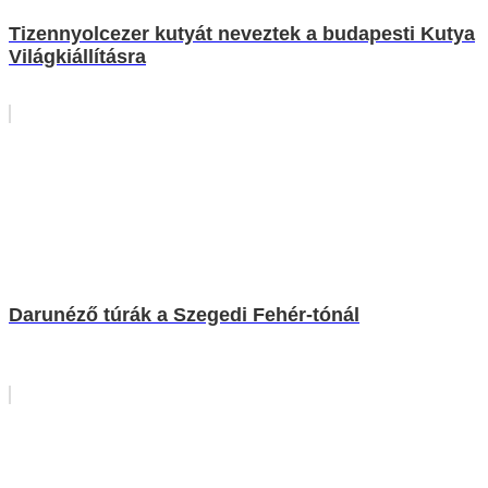
Tizennyolcezer kutyát neveztek a budapesti Kutya
Világkiállításra
Darunéző túrák a Szegedi Fehér-tónál