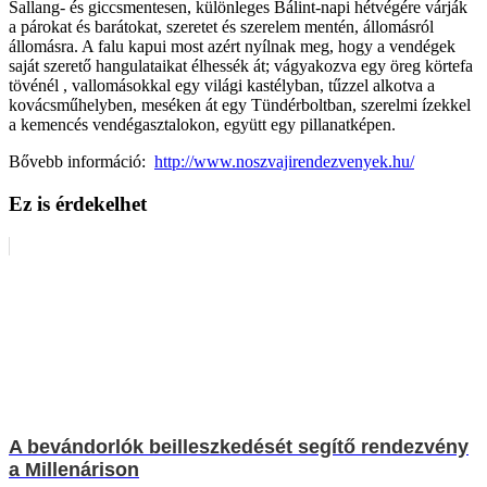
Sallang- és giccsmentesen, különleges Bálint-napi hétvégére várják
a párokat és barátokat, szeretet és szerelem mentén, állomásról
állomásra. A falu kapui most azért nyílnak meg, hogy a vendégek
saját szerető hangulataikat élhessék át; vágyakozva egy öreg körtefa
tövénél , vallomásokkal egy világi kastélyban, tűzzel alkotva a
kovácsműhelyben, meséken át egy Tündérboltban, szerelmi ízekkel
a kemencés vendégasztalokon, együtt egy pillanatképen.
Bővebb információ:
http://www.noszvajirendezvenyek.hu/
Ez is érdekelhet
A bevándorlók beilleszkedését segítő rendezvény
a Millenárison