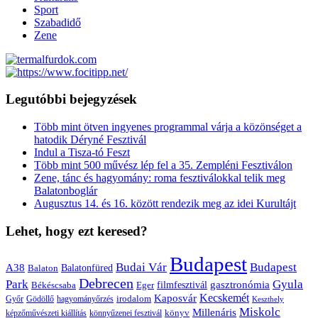
Sport
Szabadidő
Zene
Legutóbbi bejegyzések
Több mint ötven ingyenes programmal várja a közönséget a
hatodik Déryné Fesztivál
Indul a Tisza-tó Feszt
Több mint 500 művész lép fel a 35. Zempléni Fesztiválon
Zene, tánc és hagyomány: roma fesztiválokkal telik meg
Balatonboglár
Augusztus 14. és 16. között rendezik meg az idei Kurultájt
Lehet, hogy ezt keresed?
Budapest
Budai Vár
Budapest
A38
Balaton
Balatonfüred
Debrecen
Park
Gyula
gasztronómia
filmfesztivál
Békéscsaba
Eger
Kaposvár
Kecskemét
irodalom
hagyományőrzés
Győr
Gödöllő
Keszthely
Miskolc
Millenáris
könyv
képzőművészeti kiállítás
könnyűzenei fesztivál