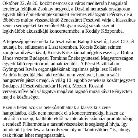
Október 22. és 26. között nemcsak a város mediterrán hangulatú
tereiért,a felújított Zsolnay negyed, a Dzsámi nemcsak országosan
egyedülálló épületkomplexumaiért érdemes ellátogatni Pécsre, de a
többéves múltra visszatekintő Zeneszüret Fesztivál várja a klasszikus
zenei csemegéket kedvelőket Magyarország sokak szerint
legkiválóbb akusztikájú koncerttermébe, a Kodály Központba.
A teljesség igénye nélkül a fesztiválon Balog József új, Liszt CD-jét
mutatja be, stílusosan a Liszt teremben. Kocsis Zoltán szintén
zongoraművész fiával, Kocsis Krisztiánnal négykezesezik, a Dobra
János vezette Budapesti Tomkins Énekegyüttessel Magyarországon
egyedülálló repertoárból adnak ízelítőt . A Pécsi Bazilikában
Gyöngyösi István orgonajátékának izgalmas párja lesz Keller
András hegedűjátéka, aki ezúttal nem vezényel, hanem saját
hangszerén játszik majd. A világ 10 legjobb zenekara között jegyzett
Budapesti Fesztiválzenekar Haydn, Mozart, Rossini
versenyműveiből válogatva magával ragadó muzsikával kényezteti
majd a közönséget.
Ezen a héten azok is belekóstolhatnak a klasszikus zene
hangulatába, akik nem mennek el a koncerttermekig, hiszen az
utcától a moziig, kiállítóterektől az interaktív színházi produkciókig
a rendező Filharmónia a társművészeteket is segítségül hívja, így
mindenütt jelen lesz a komolyzene olyan “köntösökben” is, ahogy
csak ritkán lehet megtapasztalni.