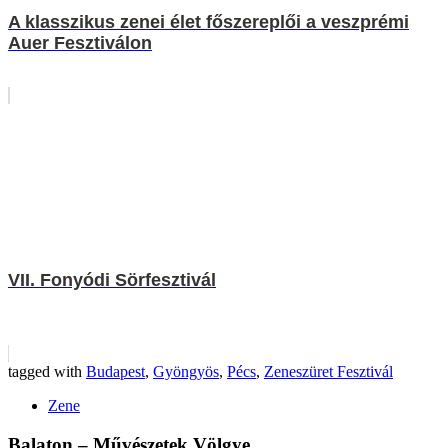
A klasszikus zenei élet főszereplői a veszprémi
Auer Fesztiválon
VII. Fonyódi Sörfesztivál
tagged with
Budapest
,
Gyöngyös
,
Pécs
,
Zeneszüret Fesztivál
Zene
Balaton – Művészetek Völgye