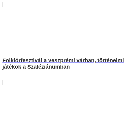
Folklórfesztivál a veszprémi várban, történelmi
játékok a Szaléziánumban