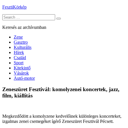
Skip
FesztiKörkép
to
Search
content
for:
Keresés az archívumban
Zene
Gasztro
Kulturális
Hírek
Család
Sport
Kitekintő
Vásárok
Autó-motor
Zeneszüret Fesztivál: komolyzenei koncertek, jazz,
film, kiállítás
Megkezdődött a komolyzene kedvelőinek különleges koncerteket,
izgalmas zenei csemegéket ígérő Zeneszüret Fesztivál Pécsett.