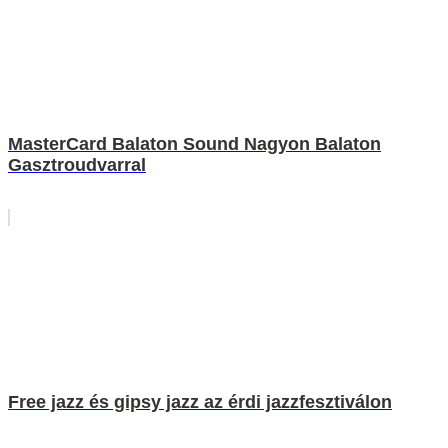
MasterCard Balaton Sound Nagyon Balaton
Gasztroudvarral
Free jazz és gipsy jazz az érdi jazzfesztiválon