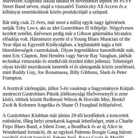
Művészeti Alapfokú Iskola tanárai és növendékei lépnek fel PUFF
Street Band néven, majd a visszatérő Tornóczky All Access és a
kőbányai zeneiskolások közös produkciójáé a színpad.
Bár még csak 21 éves, már most a műfaj egyik nagy ígéretének
tartják Toby Lee-t, aki az idei Gastroblues fő fellépője. Négyévesen
kezdett zenélni, tízévesen pedig már a Gibson gitármárka hivatalos
előadója volt. Háromszor nyerte el a Young Blues Musician of the
Year díjat az Egyesült Királyságban, a legfiatalabb tagja a brit
blueshírességek csarnokának. Olyan legendákhoz hasonlították már,
mint Eric Clapton, Jimi Hendrix vagy Stevie Ray Vaughan, játékát
technikai virtuozitás és rendkívüli érzelmi töltet jellemzi. Tehetségét
olyan kiváló muzsikusok ismerték el és támogatták közös zenéléssel,
mint Buddy Guy, Joe Bonamassa, Billy Gibbons, Slash és Peter
Frampton.
A fesztivál zárónapján, július 5-én vasárnap a hagyományos Kárpát-
medencei Gastroblues Piknik jótékonysági főzőversenyét is zene
kíséri, többek között Redbreast Wilson & Horváth Misi, Benkő
Zsolt & Kelemen Angelika és Shane Ó Fearghail fellépésével.
A Gastroblues Klubban már június 29-től kezdődnek a koncertek
esténként, főleg helyi zenekarok kapnak lehetőséget, mint a Charlie
Firpo Blues Band, a Silent Zone, a BeatBack és az új Alice in
Wonderland formáció, de az egykori Palermo Boogie Gang három
tagjából alakult formáció, Fekete Jenő, Bacsa Gyula és Mezőfi