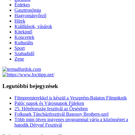
Érdekes
Gasztronómia
Hagyományőrző
Hírek
Kiállítások, vásárok
Kitekintő
Koncertek
Kulturális
Sport
Szabadidő
Zene
Legutóbbi bejegyzések
Filmpremierekkel is készül a Veszprém-Balaton Filmpiknik
Palóc napok és Városnapok Füleken
25. Hétrétország fesztivál az Őrségben
Folkpark Táncházfesztivál Bagossy Brothers-szel
Több mint ötven ingyenes programmal várja a közönséget a
hatodik Déryné Fesztivál