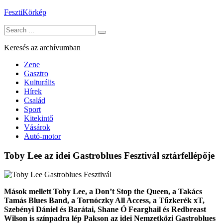
Skip
FesztiKörkép
to
Search
content
for:
Keresés az archívumban
Zene
Gasztro
Kulturális
Hírek
Család
Sport
Kitekintő
Vásárok
Autó-motor
Toby Lee az idei Gastroblues Fesztivál sztárfellépője
Mások mellett Toby Lee, a Don’t Stop the Queen, a Takács
Tamás Blues Band, a Tornóczky All Access, a Tűzkerék xT,
Szebényi Dániel és Barátai, Shane Ó Fearghail és Redbreast
Wilson is színpadra lép Pakson az idei Nemzetközi Gastroblues