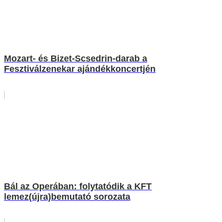
Mozart- és Bizet-Scsedrin-darab a
Fesztiválzenekar ajándékkoncertjén
Bál az Operában: folytatódik a KFT
lemez(újra)bemutató sorozata