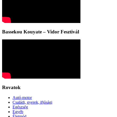
Bassekou Kouyate – Vidor Fesztivál
Rovatok
Autó-motor
Családi, gyerek, ifjúsági
Egészség
Egyéb
Életmód