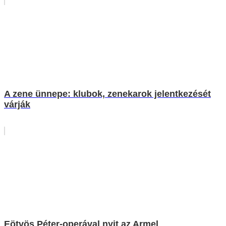
A zene ünnepe: klubok, zenekarok jelentkezését
várják
Eötvös Péter-operával nyit az Armel