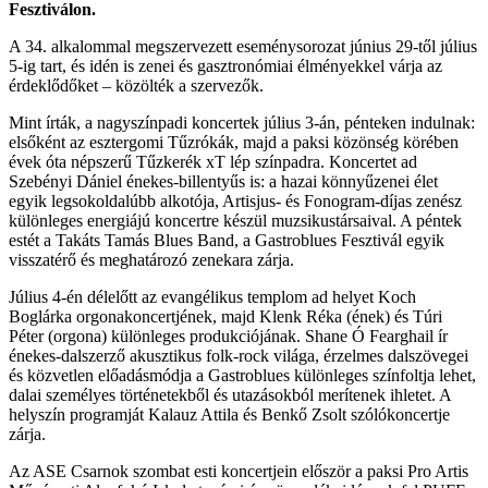
Fesztiválon.
A 34. alkalommal megszervezett eseménysorozat június 29-től július
5-ig tart, és idén is zenei és gasztronómiai élményekkel várja az
érdeklődőket – közölték a szervezők.
Mint írták, a nagyszínpadi koncertek július 3-án, pénteken indulnak:
elsőként az esztergomi Tűzrókák, majd a paksi közönség körében
évek óta népszerű Tűzkerék xT lép színpadra. Koncertet ad
Szebényi Dániel énekes-billentyűs is: a hazai könnyűzenei élet
egyik legsokoldalúbb alkotója, Artisjus- és Fonogram-díjas zenész
különleges energiájú koncertre készül muzsikustársaival. A péntek
estét a Takáts Tamás Blues Band, a Gastroblues Fesztivál egyik
visszatérő és meghatározó zenekara zárja.
Július 4-én délelőtt az evangélikus templom ad helyet Koch
Boglárka orgonakoncertjének, majd Klenk Réka (ének) és Túri
Péter (orgona) különleges produkciójának. Shane Ó Fearghail ír
énekes-dalszerző akusztikus folk-rock világa, érzelmes dalszövegei
és közvetlen előadásmódja a Gastroblues különleges színfoltja lehet,
dalai személyes történetekből és utazásokból merítenek ihletet. A
helyszín programját Kalauz Attila és Benkő Zsolt szólókoncertje
zárja.
Az ASE Csarnok szombat esti koncertjein először a paksi Pro Artis