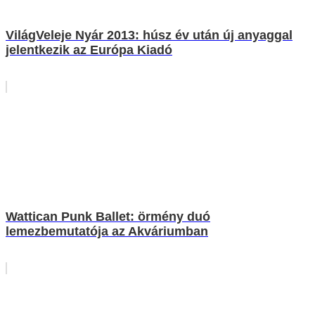
VilágVeleje Nyár 2013: húsz év után új anyaggal
jelentkezik az Európa Kiadó
Wattican Punk Ballet: örmény duó
lemezbemutatója az Akváriumban