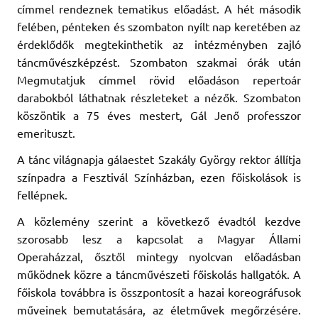
címmel rendeznek tematikus előadást. A hét második
felében, pénteken és szombaton nyílt nap keretében az
érdeklődők megtekinthetik az intézményben zajló
táncművészképzést. Szombaton szakmai órák után
Megmutatjuk címmel rövid előadáson repertoár
darabokból láthatnak részleteket a nézők. Szombaton
köszöntik a 75 éves mestert, Gál Jenő professzor
emerituszt.
A tánc világnapja gálaestet Szakály György rektor állítja
színpadra a Fesztivál Színházban, ezen főiskolások is
fellépnek.
A közlemény szerint a következő évadtól kezdve
szorosabb lesz a kapcsolat a Magyar Állami
Operaházzal, ősztől mintegy nyolcvan előadásban
működnek közre a táncművészeti főiskolás hallgatók. A
főiskola továbbra is összpontosít a hazai koreográfusok
műveinek bemutatására, az életművek megőrzésére.