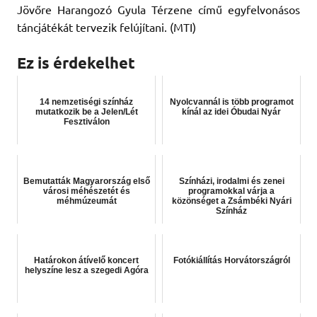
Jövőre Harangozó Gyula Térzene című egyfelvonásos
táncjátékát tervezik felújítani. (MTI)
Ez is érdekelhet
14 nemzetiségi színház
Nyolcvannál is több programot
mutatkozik be a Jelen/Lét
kínál az idei Óbudai Nyár
Fesztiválon
Bemutatták Magyarország első
Színházi, irodalmi és zenei
városi méhészetét és
programokkal várja a
méhmúzeumát
közönséget a Zsámbéki Nyári
Színház
Határokon átívelő koncert
Fotókiállítás Horvátországról
helyszíne lesz a szegedi Agóra