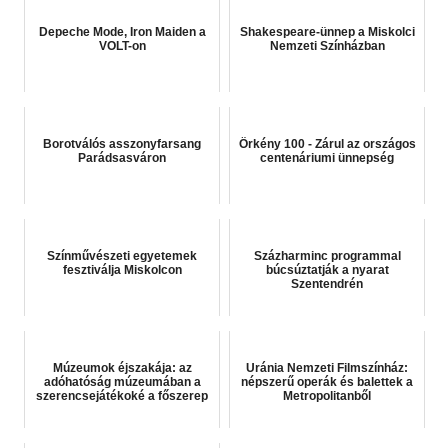
Depeche Mode, Iron Maiden a
Shakespeare-ünnep a Miskolci
VOLT-on
Nemzeti Színházban
Borotválós asszonyfarsang
Örkény 100 - Zárul az országos
Parádsasváron
centenáriumi ünnepség
Színművészeti egyetemek
Százharminc programmal
fesztiválja Miskolcon
búcsúztatják a nyarat
Szentendrén
Múzeumok éjszakája: az
Uránia Nemzeti Filmszínház:
adóhatóság múzeumában a
népszerű operák és balettek a
szerencsejátékoké a főszerep
Metropolitanből