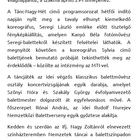
A Tánc-Nagy-Hét című programsorozat hétfői indító
napján nyílt meg a tavaly elhunyt kiemelkedő
koreográfus, Seregi László emléke előtt tisztelgő
fényképkiállítás, amelyen Kanyó Béla fotóművész
Seregi-balettekről készített felvételei láthatók. A
megnyitót követően a koreográfus Sylvia című
balettjének bemutató próbáját tekinthették meg az
érdeklődők – közölte az intézmény az MTI-vel.
A táncjáték az idei végzős klasszikus balettművész
osztály koncertvizsgájának egyik darabja, amelyet
Szőnyi Nóra és Szakály György évfolyamvezető
balettmester dolgozott át egyfelvonásos művé. A
főszerepet Rónai András, az idei Rudolf Nurejev
Nemzetközi Balettverseny egyik győztese alakítja.
Kedden és szerdán az Ifj. Nagy Zoltánról elnevezett
színházteremben Nemzetek táncai a balettszínpadon