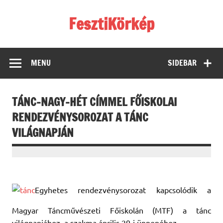
Skip
to
FesztiKörkép
content
MENU
SIDEBAR
TÁNC-NAGY-HÉT CÍMMEL FŐISKOLAI
RENDEZVÉNYSOROZAT A TÁNC
VILÁGNAPJÁN
Egyhetes rendezvénysorozat kapcsolódik a
Magyar Táncművészeti Főiskolán (MTF) a tánc
világnapjához, a szakma április 29-i ünnepéhez.