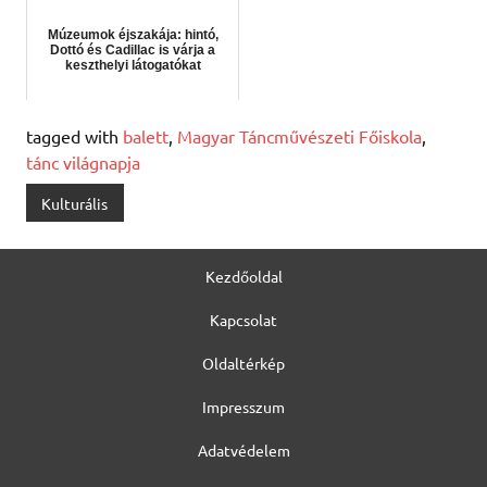
Múzeumok éjszakája: hintó,
Dottó és Cadillac is várja a
keszthelyi látogatókat
tagged with
balett
,
Magyar Táncművészeti Főiskola
,
tánc világnapja
Kulturális
Kezdőoldal
Kapcsolat
Oldaltérkép
Impresszum
Adatvédelem