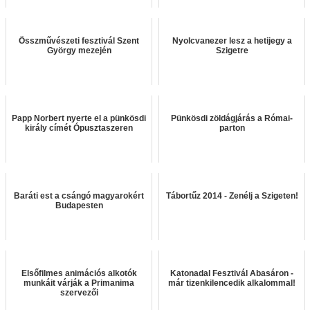
Összművészeti fesztivál Szent
Nyolcvanezer lesz a hetijegy a
György mezején
Szigetre
Papp Norbert nyerte el a pünkösdi
Pünkösdi zöldágjárás a Római-
király címét Ópusztaszeren
parton
Baráti est a csángó magyarokért
Tábortűz 2014 - Zenélj a Szigeten!
Budapesten
Elsőfilmes animációs alkotók
Katonadal Fesztivál Abasáron -
munkáit várják a Primanima
már tizenkilencedik alkalommal!
szervezői