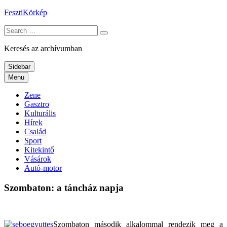
Skip
FesztiKörkép
to
Search
content
for:
Keresés az archívumban
Sidebar
Menu
Zene
Gasztro
Kulturális
Hírek
Család
Sport
Kitekintő
Vásárok
Autó-motor
Szombaton: a táncház napja
Szombaton második alkalommal rendezik meg a