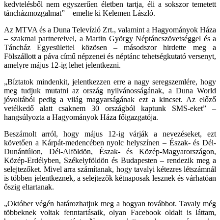
kedvtelésből nem egyszerűen életben tartja, éli a sokszor temetett
táncházmozgalmat” – emelte ki Kelemen László.
Az MTVA és a Duna Televízió Zrt., valamint a Hagyományok Háza
– szakmai partnereivel, a Martin György Néptáncszövetséggel és a
Táncház Egyesülettel közösen – másodszor hirdette meg a
Fölszállott a páva című népzenei és néptánc tehetségkutató versenyt,
amelyre május 12-ig lehet jelentkezni.
„Bíztatok mindenkit, jelentkezzen erre a nagy seregszemlére, hogy
meg tudjuk mutatni az ország nyilvánosságának, a Duna World
jóvoltából pedig a világ magyarságának ezt a kincset. Az előző
vetélkedő alatt csaknem 30 országból kaptunk SMS-eket” –
hangsúlyozta a Hagyományok Háza főigazgatója.
Beszámolt arról, hogy május 12-ig várják a nevezéseket, ezt
követően a Kárpát-medencében nyolc helyszínen – Észak- és Dél-
Dunántúlon, Dél-Alföldön, Észak- és Közép-Magyarországon,
Közép-Erdélyben, Székelyföldön és Budapesten – rendezik meg a
selejtezőket. Mivel arra számítanak, hogy tavalyi kétezres létszámnál
is többen jelentkeznek, a selejtezők kétnaposak lesznek és várhatóan
őszig eltartanak.
„Október végén határozhatjuk meg a hogyan továbbot. Tavaly még
többeknek voltak fenntartásaik, olyan Facebook oldalt is láttam,