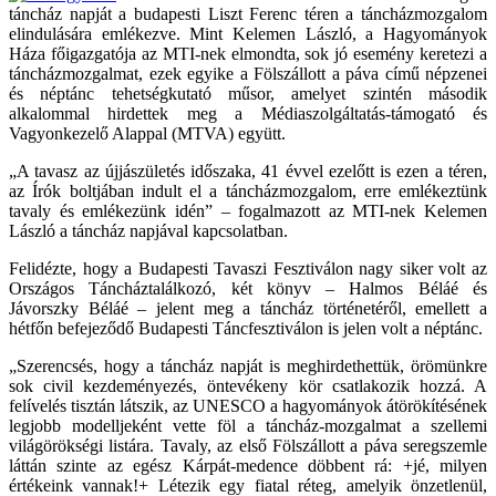
táncház napját a budapesti Liszt Ferenc téren a táncházmozgalom
elindulására emlékezve. Mint Kelemen László, a Hagyományok
Háza főigazgatója az MTI-nek elmondta, sok jó esemény keretezi a
táncházmozgalmat, ezek egyike a Fölszállott a páva című népzenei
és néptánc tehetségkutató műsor, amelyet szintén második
alkalommal hirdettek meg a Médiaszolgáltatás-támogató és
Vagyonkezelő Alappal (MTVA) együtt.
„A tavasz az újjászületés időszaka, 41 évvel ezelőtt is ezen a téren,
az Írók boltjában indult el a táncházmozgalom, erre emlékeztünk
tavaly és emlékezünk idén” – fogalmazott az MTI-nek Kelemen
László a táncház napjával kapcsolatban.
Felidézte, hogy a Budapesti Tavaszi Fesztiválon nagy siker volt az
Országos Táncháztalálkozó, két könyv – Halmos Béláé és
Jávorszky Béláé – jelent meg a táncház történetéről, emellett a
hétfőn befejeződő Budapesti Táncfesztiválon is jelen volt a néptánc.
„Szerencsés, hogy a táncház napját is meghirdethettük, örömünkre
sok civil kezdeményezés, öntevékeny kör csatlakozik hozzá. A
felívelés tisztán látszik, az UNESCO a hagyományok átörökítésének
legjobb modelljeként vette föl a táncház-mozgalmat a szellemi
világörökségi listára. Tavaly, az első Fölszállott a páva seregszemle
láttán szinte az egész Kárpát-medence döbbent rá: +jé, milyen
értékeink vannak!+ Létezik egy fiatal réteg, amelyik önzetlenül,