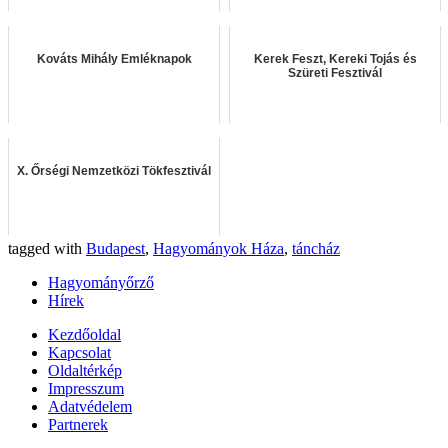
Kováts Mihály Emléknapok
Kerek Feszt, Kereki Tojás és
Szüreti Fesztivál
X. Őrségi Nemzetközi Tökfesztivál
tagged with
Budapest
,
Hagyományok Háza
,
táncház
Hagyományőrző
Hírek
Kezdőoldal
Kapcsolat
Oldaltérkép
Impresszum
Adatvédelem
Partnerek