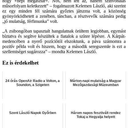
hogy +népi megasztár+. Nos, nem lett az, hanem színvonalas
műsorfolyam keletkezett” – fogalmazott Kelemen László, aki szerint
ez egy minden fél számára győztes játszma volt, a közönség
gyönyörködhetett a zenében, táncban, a résztvevők számára pedig
„jó mulatság, férfimunka” volt.
„A zsibongóban tapasztalt hangulatnak örültem legjobban, egymást
bíztatva és segítve készültek a fiatalok a színre lépésre. A Kárpát-
medencében a nyerő pozíciótól elszoktunk, a páva számomra a
pozitív példa volt és hiszem, hogy a második seregszemle is ezt a
szellemiséget sugározza” – mondta Kelemen László.
Ez is érdekelhet
24 órás OpenAir Radio a Volton, a
Márton-napi mulatság a Magyar
Soundon, a Szigeten
Mezőgazdasági Múzeumban
Szent László Napok Győrben
Három napos fesztivált rendez
Tokaj a Hegyalja helyett