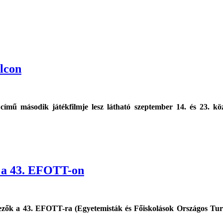
olcon
című második játékfilmje lesz látható szeptember 14. és 23. kö
m a 43. EFOTT-on
ezők a 43. EFOTT-ra (Egyetemisták és Főiskolások Országos Turisz