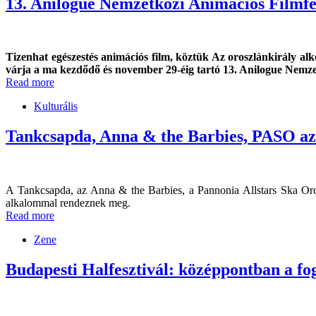
13. Anilogue Nemzetközi Animációs Filmfe
Tizenhat egészestés animációs film, köztük Az oroszlánkirály a
várja a ma kezdődő és november 29-éig tartó 13. Anilogue Nemze
Read more
Kulturális
Tankcsapda, Anna & the Barbies, PASO 
A Tankcsapda, az Anna & the Barbies, a Pannonia Allstars Ska Orc
alkalommal rendeznek meg.
Read more
Zene
Budapesti Halfesztivál: középpontban a fog