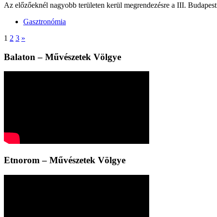
Az előzőeknél nagyobb területen kerül megrendezésre a III. Budapesti
Gasztronómia
1
2
3
»
Balaton – Művészetek Völgye
Etnorom – Művészetek Völgye