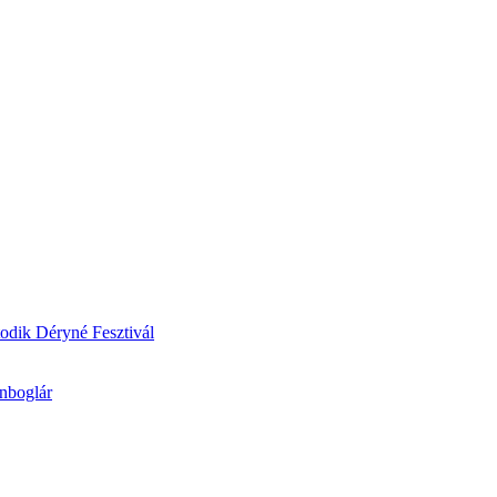
odik Déryné Fesztivál
onboglár