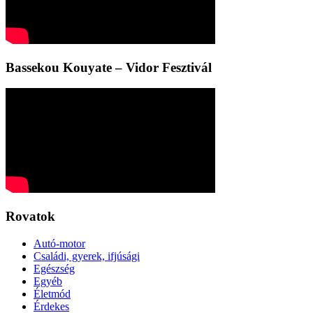
Bassekou Kouyate – Vidor Fesztivál
Rovatok
Autó-motor
Családi, gyerek, ifjúsági
Egészség
Egyéb
Életmód
Érdekes