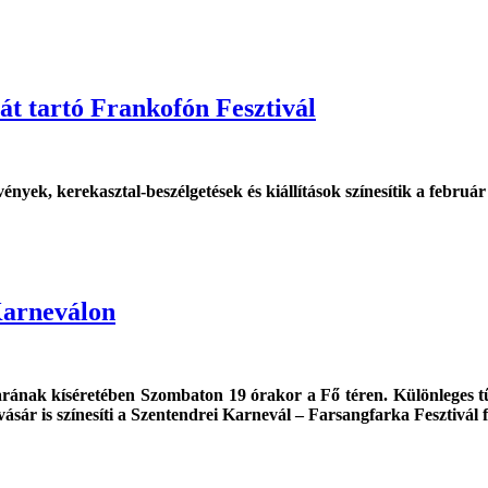
át tartó Frankofón Fesztivál
zvények, kerekasztal-beszélgetések és kiállítások színesítik a febr
Karneválon
rának kíséretében Szombaton 19 órakor a Fő téren. Különleges tű
sár is színesíti a Szentendrei Karnevál – Farsangfarka Fesztivál f