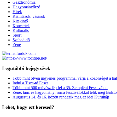
Gasztronómia
Hagyományőrző
Hírek
Kiállítások, vásárok
Kitekintő
Koncertek
Kulturális
Sport
Szabadidő
Zene
Legutóbbi bejegyzések
Több mint ötven ingyenes programmal várja a közönséget a hat
Indul a Tisza-tó Feszt
Több mint 500 művész lép fel a 35. Zempléni Fesztiválon
Zene, tánc és hagyomány: roma fesztiválokkal telik meg Balat
Augusztus 14. és 16. között rendezik meg az idei Kurultájt
Lehet, hogy ezt keresed?