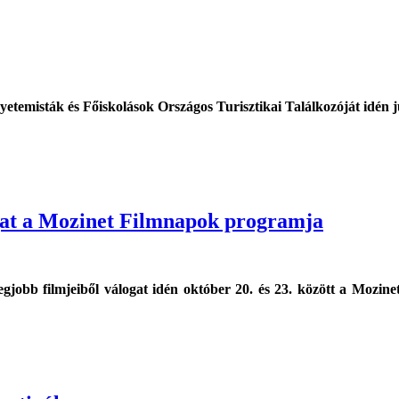
etemisták és Főiskolások Országos Turisztikai Találkozóját idén j
ogat a Mozinet Filmnapok programja
legjobb filmjeiből válogat idén október 20. és 23. között a Mozi