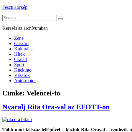
Skip
FesztiKörkép
to
Search
content
for:
Keresés az archívumban
Zene
Gasztro
Kulturális
Hírek
Család
Sport
Kitekintő
Vásárok
Autó-motor
Címke:
Velencei-tó
Nyaralj Rita Ora-val az EFOTT-on
Több mint kétszáz fellépővel – köztük Rita Orával – rendezik m