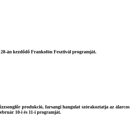
uár 28-án kezdődő Frankofón Fesztivál programját.
zzsonglőr produkció, farsangi hangulat szórakoztatja az álarcos
ebruár 10-i és 11-i programját.