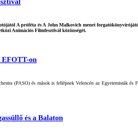
sztivál
lkotójától A próféta és A John Malkovich menet forgatókönyvírójá
tközi Animációs Filmfesztivál közönségét.
az EFOTT-on
hestra (PASO) és mások is fellépnek Velencén az Egyetemisták és F
assüllő és a Balaton