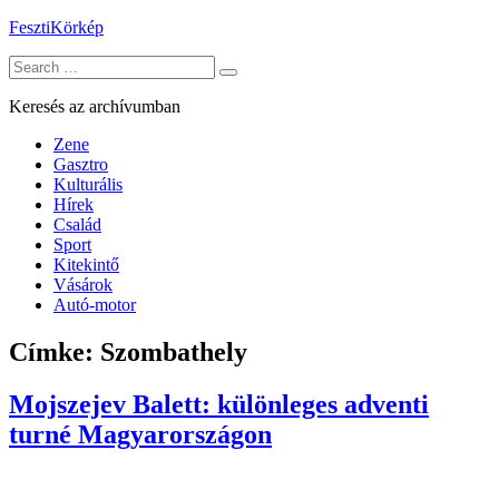
Skip
FesztiKörkép
to
Search
content
for:
Keresés az archívumban
Zene
Gasztro
Kulturális
Hírek
Család
Sport
Kitekintő
Vásárok
Autó-motor
Címke:
Szombathely
Mojszejev Balett: különleges adventi
turné Magyarországon