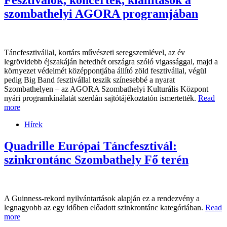
Fesztiválok, koncertek, kiállítások a
szombathelyi AGORA programjában
Táncfesztivállal, kortárs művészeti seregszemlével, az év
legrövidebb éjszakáján hetedhét országra szóló vigassággal, majd a
környezet védelmét középpontjába állító zöld fesztivállal, végül
pedig Big Band fesztivállal teszik színesebbé a nyarat
Szombathelyen – az AGORA Szombathelyi Kulturális Központ
nyári programkínálatát szerdán sajtótájékoztatón ismertették.
Read
more
Hírek
Quadrille Európai Táncfesztivál:
szinkrontánc Szombathely Fő terén
A Guinness-rekord nyilvántartások alapján ez a rendezvény a
legnagyobb az egy időben előadott szinkrontánc kategóriában.
Read
more