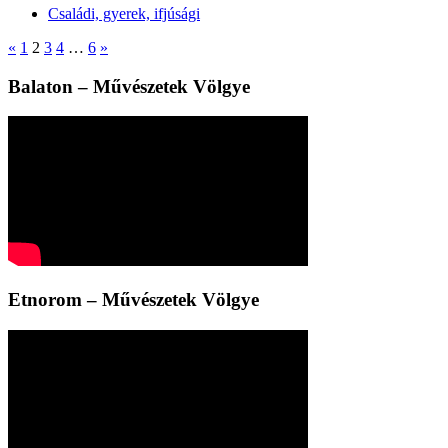
Családi, gyerek, ifjúsági
«
1
2
3
4
…
6
»
Balaton – Művészetek Völgye
Etnorom – Művészetek Völgye