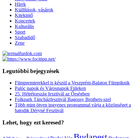
Hírek
Kiállítások, vásárok
Kitekintő
Koncertek
Kulturális
Sport
Szabadidő
Zene
Legutóbbi bejegyzések
Filmpremierekkel is készül a Veszprém-Balaton Filmpiknik
Palóc napok és Városnapok Füleken
25. Hétrétország fesztivál az Őrségben
Folkpark Táncházfesztivál Bagossy Brothers-szel
Több mint ötven ingyenes programmal várja a közönséget a
hatodik Déryné Fesztivál
Lehet, hogy ezt keresed?
Budapest