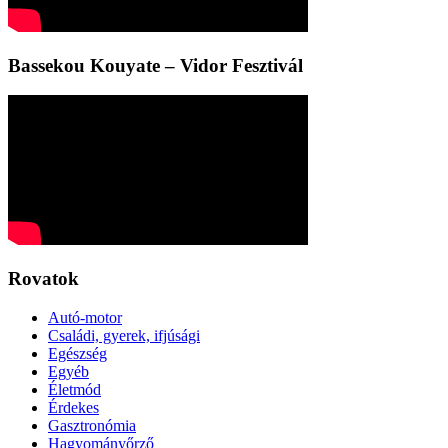
Bassekou Kouyate – Vidor Fesztivál
Rovatok
Autó-motor
Családi, gyerek, ifjúsági
Egészség
Egyéb
Életmód
Érdekes
Gasztronómia
Hagyományőrző