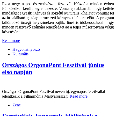
Ez a négy napos összművészeti fesztivál 1994 óta minden évben
Pünkösdkor kerül megrendezésre. Vonzereje abban áll, hogy kétféle
minőséget egyesít: igényes és sokrétű kulturális kínálatot vonultat fel
az itt található gazdag természeti környezet háttere előtt. A program
különböző őrségi helyszíneken zajlik, lineáris időbeosztással – így
minden résztvevő számára lehetőséget ad a teljes műsorfolyam végig
követésére.
Read more
Hagyományőrző
Kulturális
Országos OrgonaPont Fesztivál június
első napján
Országos OrgonaPont Fesztivál néven új, egynapos fesztivállal
jelentkezik a Filharmónia Magyarország.
Read more
Zene