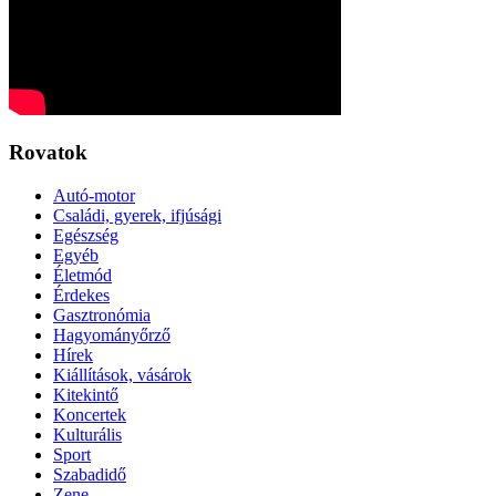
Rovatok
Autó-motor
Családi, gyerek, ifjúsági
Egészség
Egyéb
Életmód
Érdekes
Gasztronómia
Hagyományőrző
Hírek
Kiállítások, vásárok
Kitekintő
Koncertek
Kulturális
Sport
Szabadidő
Zene