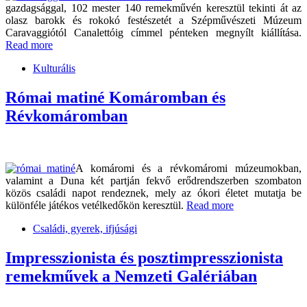
gazdagsággal, 102 mester 140 remekművén keresztül tekinti át az
olasz barokk és rokokó festészetét a Szépművészeti Múzeum
Caravaggiótól Canalettóig címmel pénteken megnyílt kiállítása.
Read more
Kulturális
Római matiné Komáromban és
Révkomáromban
A komáromi és a révkomáromi múzeumokban,
valamint a Duna két partján fekvő erődrendszerben szombaton
közös családi napot rendeznek, mely az ókori életet mutatja be
különféle játékos vetélkedőkön keresztül.
Read more
Családi, gyerek, ifjúsági
Impresszionista és posztimpresszionista
remekművek a Nemzeti Galériában