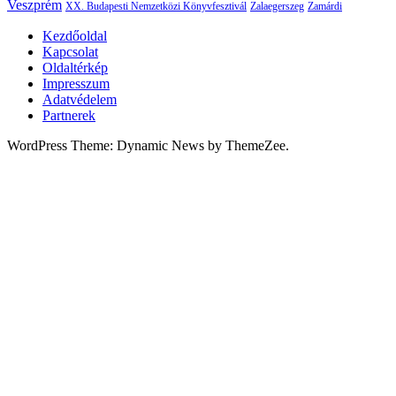
Veszprém
XX. Budapesti Nemzetközi Könyvfesztivál
Zalaegerszeg
Zamárdi
Kezdőoldal
Kapcsolat
Oldaltérkép
Impresszum
Adatvédelem
Partnerek
WordPress Theme: Dynamic News by ThemeZee.