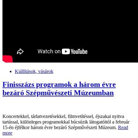
Kiállítások, vásárok
Finisszázs programok a három évre
bezáró Szépművészeti Múzeumban
Koncertekkel, tárlatvezetésekkel, filmvetítéssel, éjszakai nyitva
tartással, különleges programokkal búcsúzik látogatóitól a február
15-én éjfélkor három évre bezáró Szépművészeti Múzeum.
Read
more