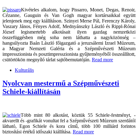
Kivételes alkalom, hogy Pissarro, Monet, Degas, Renoir,
Cézanne, Gauguin és Van Gogh magyar kortársaikkal együtt
jelenjenek meg egy kiállításon. Szinyei Merse Pál, Ferenczy Károly,
Vaszary János, Fényes Adolf, Mednyánszky László és Rippl-Rónai
József legismertebb alkotásait ilyen gazdag nemzetközi
összefüggésben még soha nem láthatta a nagyközönség –
hangsúlyozta Baán László főigazgató a jeruzsálemi Izrael Múzeum,
a Magyar Nemzeti Galéria és a Szépművészeti Múzeum
impresszionista és posztimpresszionista gyűjteményéből összeállított,
csütörtökön megnyíló tárlat sajtóbemutatóján.
Read more
Kulturális
Nyolcvan mestermű a Szépművészeti
Schiele-kiállításán
Több mint 80 alkotást, köztük 55 Schiele-festményt, -
akvarellt és -grafikát vonultat fel a Szépművészeti Múzeum szerdától
látható, Egon Schiele és kora című, több 100 milliárd forintos
biztosítási értékű időszaki kiállítása.
Read more