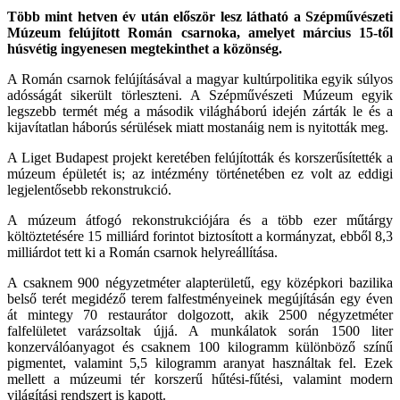
Több mint hetven év után először lesz látható a Szépművészeti
Múzeum felújított Román csarnoka, amelyet március 15-től
húsvétig ingyenesen megtekinthet a közönség.
A Román csarnok felújításával a magyar kultúrpolitika egyik súlyos
adósságát sikerült törleszteni. A Szépművészeti Múzeum egyik
legszebb termét még a második világháború idején zárták le és a
kijavítatlan háborús sérülések miatt mostanáig nem is nyitották meg.
A Liget Budapest projekt keretében felújították és korszerűsítették a
múzeum épületét is; az intézmény történetében ez volt az eddigi
legjelentősebb rekonstrukció.
A múzeum átfogó rekonstrukciójára és a több ezer műtárgy
költöztetésére 15 milliárd forintot biztosított a kormányzat, ebből 8,3
milliárdot tett ki a Román csarnok helyreállítása.
A csaknem 900 négyzetméter alapterületű, egy középkori bazilika
belső terét megidéző terem falfestményeinek megújításán egy éven
át mintegy 70 restaurátor dolgozott, akik 2500 négyzetméter
falfelületet varázsoltak újjá. A munkálatok során 1500 liter
konzerválóanyagot és csaknem 100 kilogramm különböző színű
pigmentet, valamint 5,5 kilogramm aranyat használtak fel. Ezek
mellett a múzeumi tér korszerű hűtési-fűtési, valamint modern
világítási rendszert is kapott.