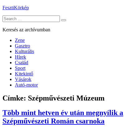
Skip
FesztiKörkép
to
Search
content
for:
Keresés az archívumban
Zene
Gasztro
Kulturális
Hírek
Család
Sport
Kitekintő
Vásárok
Autó-motor
Címke:
Szépművészeti Múzeum
Több mint hetven év után megnyílik a
Szépművészeti Román csarnoka