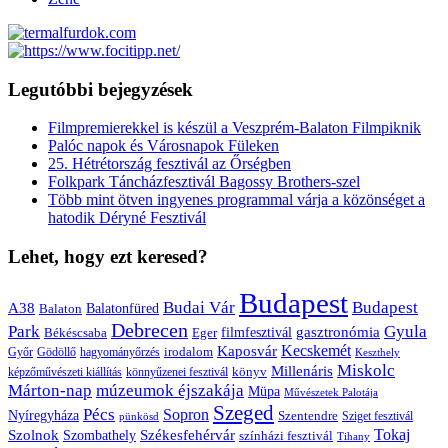
Legutóbbi bejegyzések
Filmpremierekkel is készül a Veszprém-Balaton Filmpiknik
Palóc napok és Városnapok Füleken
25. Hétrétország fesztivál az Őrségben
Folkpark Táncházfesztivál Bagossy Brothers-szel
Több mint ötven ingyenes programmal várja a közönséget a
hatodik Déryné Fesztivál
Lehet, hogy ezt keresed?
Budapest
Budai Vár
Budapest
A38
Balaton
Balatonfüred
Debrecen
Park
Gyula
gasztronómia
filmfesztivál
Békéscsaba
Eger
Kaposvár
Kecskemét
irodalom
hagyományőrzés
Győr
Gödöllő
Keszthely
Miskolc
Millenáris
könyv
képzőművészeti kiállítás
könnyűzenei fesztivál
Márton-nap
múzeumok éjszakája
Müpa
Művészetek Palotája
Szeged
Pécs
Sopron
Nyíregyháza
Szentendre
Sziget fesztivál
pünkösd
Székesfehérvár
Tokaj
Szolnok
Szombathely
színházi fesztivál
Tihany