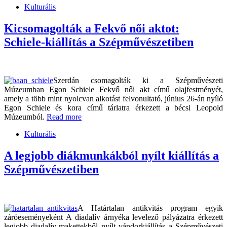
Kulturális
Kicsomagolták a Fekvő női aktot:
Schiele-kiállítás a Szépművészetiben
Szerdán csomagolták ki a Szépművészeti
Múzeumban Egon Schiele Fekvő női akt című olajfestményét,
amely a több mint nyolcvan alkotást felvonultató, június 26-án nyíló
Egon Schiele és kora című tárlatra érkezett a bécsi Leopold
Múzeumból.
Read more
Kulturális
A legjobb diákmunkákból nyílt kiállítás a
Szépművészetiben
A Határtalan antikvitás program egyik
záróeseményeként A diadalív árnyéka levelező pályázatra érkezett
legjobb diadalív-makettekből nyílt vándorkiállítás a Szépművészeti