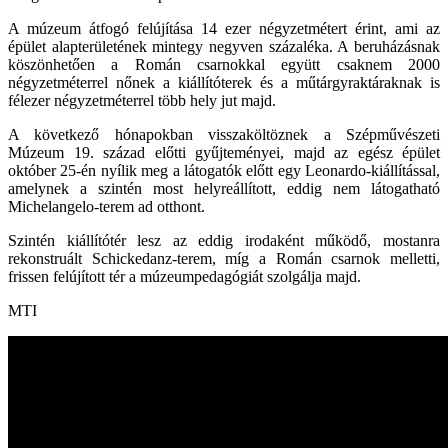
A múzeum átfogó felújítása 14 ezer négyzetmétert érint, ami az
épület alapterületének mintegy negyven százaléka. A beruházásnak
köszönhetően a Román csarnokkal együtt csaknem 2000
négyzetméterrel nőnek a kiállítóterek és a műtárgyraktáraknak is
félezer négyzetméterrel több hely jut majd.
A következő hónapokban visszaköltöznek a Szépművészeti
Múzeum 19. század előtti gyűjteményei, majd az egész épület
október 25-én nyílik meg a látogatók előtt egy Leonardo-kiállítással,
amelynek a szintén most helyreállított, eddig nem látogatható
Michelangelo-terem ad otthont.
Szintén kiállítótér lesz az eddig irodaként működő, mostanra
rekonstruált Schickedanz-terem, míg a Román csarnok melletti,
frissen felújított tér a múzeumpedagógiát szolgálja majd.
MTI