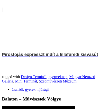
Pirostojás expresszt indít a lillafüredi kisvasút
tagged with
Design Terminál
,
gyermeknap
,
Magyar Nemzeti
Galéria
,
Mini Terminál
,
Szépművészeti Múzeum
Családi, gyerek, ifjúsági
Balaton – Művészetek Völgye