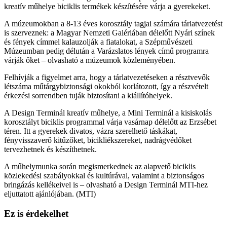
kreatív műhelye biciklis termékek készítésére várja a gyerekeket.
A múzeumokban a 8-13 éves korosztály tagjai számára tárlatvezetést
is szerveznek: a Magyar Nemzeti Galériában délelőtt Nyári színek
és fények címmel kalauzolják a fiatalokat, a Szépművészeti
Múzeumban pedig délután a Varázslatos lények című programra
várják őket – olvasható a múzeumok közleményében.
Felhívják a figyelmet arra, hogy a tárlatvezetéseken a résztvevők
létszáma műtárgybiztonsági okokból korlátozott, így a részvételt
érkezési sorrendben tuják biztosítani a kiállítóhelyek.
A Design Terminál kreatív műhelye, a Mini Terminál a kisiskolás
korosztályt biciklis programmal várja vasárnap délelőtt az Erzsébet
téren. Itt a gyerekek divatos, vázra szerelhető táskákat,
fényvisszaverő kitűzőket, bicikliékszereket, nadrágvédőket
tervezhetnek és készíthetnek.
A műhelymunka során megismerkednek az alapvető biciklis
közlekedési szabályokkal és kultúrával, valamint a biztonságos
bringázás kellékeivel is – olvasható a Design Terminál MTI-hez
eljuttatott ajánlójában. (MTI)
Ez is érdekelhet