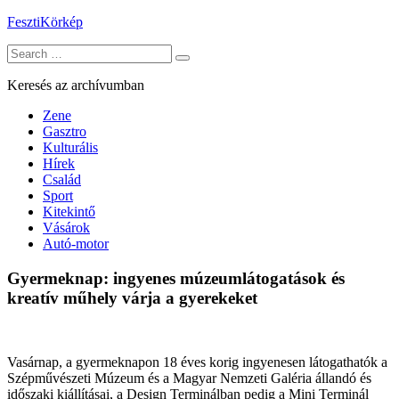
Skip
FesztiKörkép
to
Search
content
for:
Keresés az archívumban
Zene
Gasztro
Kulturális
Hírek
Család
Sport
Kitekintő
Vásárok
Autó-motor
Gyermeknap: ingyenes múzeumlátogatások és
kreatív műhely várja a gyerekeket
Vasárnap, a gyermeknapon 18 éves korig ingyenesen látogathatók a
Szépművészeti Múzeum és a Magyar Nemzeti Galéria állandó és
időszaki kiállításai, a Design Terminálban pedig a Mini Terminál