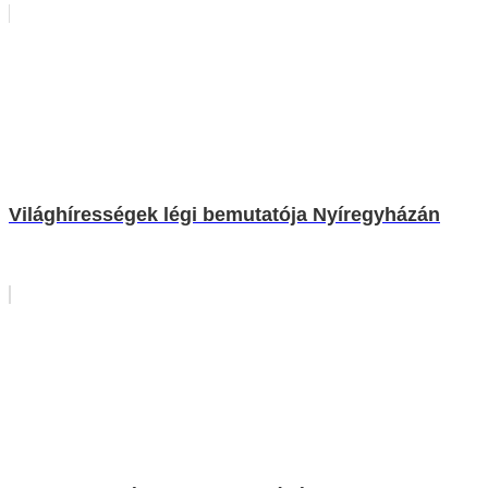
Világhírességek légi bemutatója Nyíregyházán