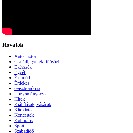
Rovatok
Autó-motor
Családi, gyerek, ifjúsági
Egészség
Egyéb
Életmód
Érdekes
Gasztronómia
Hagyományőrző
Hírek
Kiállítások, vásárok
Kitekintő
Koncertek
Kulturális
Sport
Szabadidő