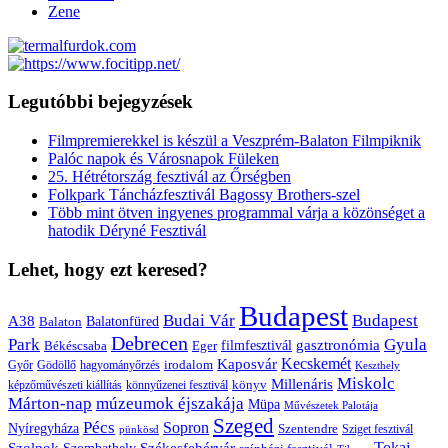
Zene
Legutóbbi bejegyzések
Filmpremierekkel is készül a Veszprém-Balaton Filmpiknik
Palóc napok és Városnapok Füleken
25. Hétrétország fesztivál az Őrségben
Folkpark Táncházfesztivál Bagossy Brothers-szel
Több mint ötven ingyenes programmal várja a közönséget a
hatodik Déryné Fesztivál
Lehet, hogy ezt keresed?
Budapest
Budai Vár
Budapest
A38
Balaton
Balatonfüred
Debrecen
Park
Gyula
gasztronómia
filmfesztivál
Békéscsaba
Eger
Kaposvár
Kecskemét
irodalom
hagyományőrzés
Győr
Gödöllő
Keszthely
Miskolc
Millenáris
könyv
képzőművészeti kiállítás
könnyűzenei fesztivál
Márton-nap
múzeumok éjszakája
Müpa
Művészetek Palotája
Szeged
Pécs
Sopron
Nyíregyháza
Szentendre
Sziget fesztivál
pünkösd
Székesfehérvár
Tokaj
Szolnok