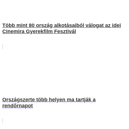
Több mint 80 ország alkotásaiból válogat az idei
Cinemira Gyerekfilm Fesztivál
Országszerte több helyen ma tartják a
rendőrnapot