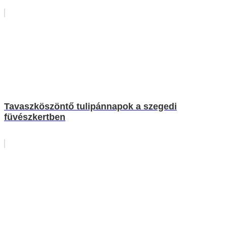
Tavaszköszöntő tulipánnapok a szegedi
füvészkertben