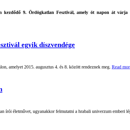
en kezdődő 9. Ördögkatlan Fesztivál, amely öt napon át várj
sztivál egyik díszvendége
lon, amelyet 2015. augusztus 4. és 8. között rendeznek meg.
Read mor
n
an írói életművet, ugyanakkor felmutatni a hrabali univerzum emberi lé