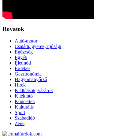
Rovatok
Autó-motor
Családi, gyerek, ifjúsági
Egészség
Egyéb
Életmód
Érdekes
Gasztronómia
Hagyományőrző
Hírek
Kiállítások, vásárok
Kitekintő
Koncertek
Kulturális
Sport
Szabadidő
Zene