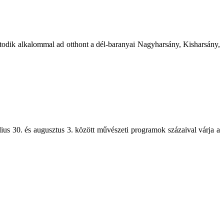
atodik alkalommal ad otthont a dél-baranyai Nagyharsány, Kisharsány,
ius 30. és augusztus 3. között művészeti programok százaival várja a