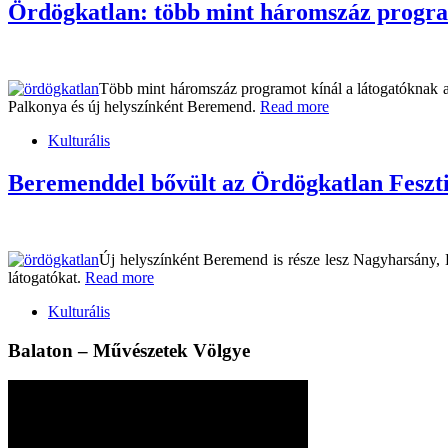
Ördögkatlan: több mint háromszáz program
Több mint háromszáz programot kínál a látogatóknak az
Palkonya és új helyszínként Beremend.
Read more
Kulturális
Beremenddel bővült az Ördögkatlan Feszti
Új helyszínként Beremend is része lesz Nagyharsány, K
látogatókat.
Read more
Kulturális
Balaton – Művészetek Völgye