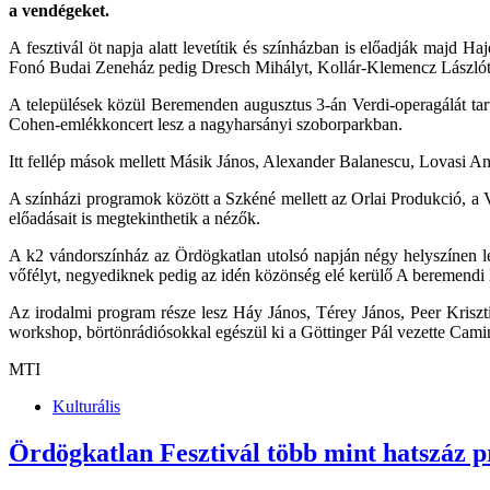
a vendégeket.
A fesztivál öt napja alatt levetítik és színházban is előadják majd 
Fonó Budai Zeneház pedig Dresch Mihályt, Kollár-Klemencz Lászlót, a
A települések közül Beremenden augusztus 3-án Verdi-operagálát ta
Cohen-emlékkoncert lesz a nagyharsányi szoborparkban.
Itt fellép mások mellett Másik János, Alexander Balanescu, Lovasi An
A színházi programok között a Szkéné mellett az Orlai Produkció, a
előadásait is megtekinthetik a nézők.
A k2 vándorszínház az Ördögkatlan utolsó napján négy helyszínen le
vőfélyt, negyediknek pedig az idén közönség elé kerülő A beremendi
Az irodalmi program része lesz Háy János, Térey János, Peer Krisztiá
workshop, börtönrádiósokkal egészül ki a Göttinger Pál vezette Cami
MTI
Kulturális
Ördögkatlan Fesztivál több mint hatszáz