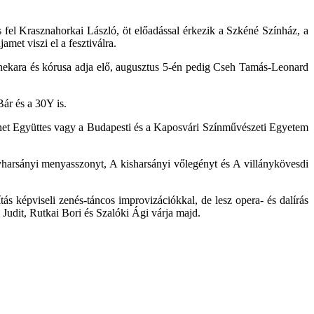
s fel Krasznahorkai László, öt előadással érkezik a Szkéné Színház, a
et viszi el a fesztiválra.
nekara és kórusa adja elő, augusztus 5-én pedig Cseh Tamás-Leonard
ár és a 30Y is.
ünet Együttes vagy a Budapesti és a Kaposvári Színművészeti Egyetem
yharsányi menyasszonyt, A kisharsányi vőlegényt és A villánykövesdi
ás képviseli zenés-táncos improvizációkkal, de lesz opera- és dalírás
Judit, Rutkai Bori és Szalóki Ági várja majd.