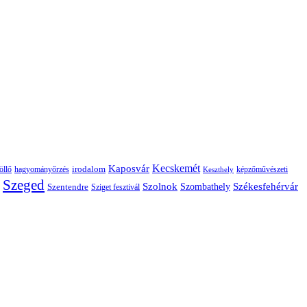
Kaposvár
Kecskemét
irodalom
hagyományőrzés
képzőművészeti
öllő
Keszthely
Szeged
Székesfehérvár
Szolnok
Szentendre
Szombathely
Sziget fesztivál