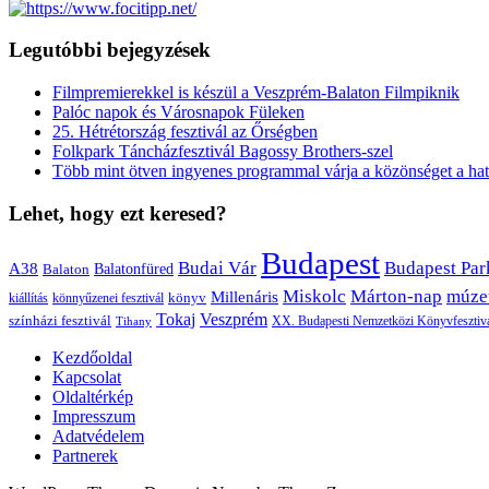
Legutóbbi bejegyzések
Filmpremierekkel is készül a Veszprém-Balaton Filmpiknik
Palóc napok és Városnapok Füleken
25. Hétrétország fesztivál az Őrségben
Folkpark Táncházfesztivál Bagossy Brothers-szel
Több mint ötven ingyenes programmal várja a közönséget a hat
Lehet, hogy ezt keresed?
Budapest
Budai Vár
Budapest Par
A38
Balaton
Balatonfüred
Miskolc
Márton-nap
múze
Millenáris
könyv
kiállítás
könnyűzenei fesztivál
Veszprém
Tokaj
színházi fesztivál
XX. Budapesti Nemzetközi Könyvfesztiv
Tihany
Kezdőoldal
Kapcsolat
Oldaltérkép
Impresszum
Adatvédelem
Partnerek