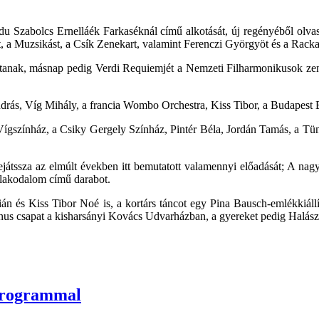
Hajdu Szabolcs Ernelláék Farkaséknál című alkotását, új regényéből olva
 Muzsikást, a Csík Zenekart, valamint Ferenczi Györgyöt és a Rackajam
rtanak, másnap pedig Verdi Requiemjét a Nemzeti Filharmonikusok ze
drás, Víg Mihály, a francia Wombo Orchestra, Kiss Tibor, a Budapest B
 Vígszínház, a Csiky Gergely Színház, Pintér Béla, Jordán Tamás, a T
játssza az elmúlt években itt bemutatott valamennyi előadását; A nag
 lakodalom című darabot.
n és Kiss Tibor Noé is, a kortárs táncot egy Pina Bausch-emlékkiállít
nus csapat a kisharsányi Kovács Udvarházban, a gyereket pedig Halász 
 programmal