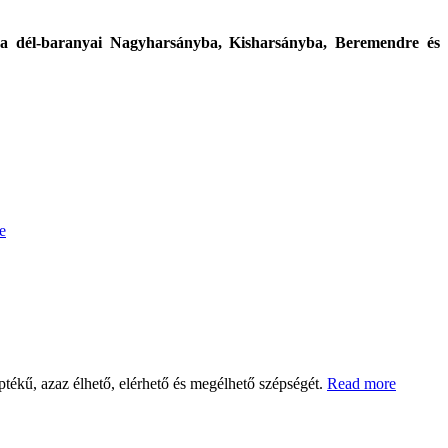
a a dél-baranyai Nagyharsányba, Kisharsányba, Beremendre és
e
ptékű, azaz élhető, elérhető és megélhető szépségét.
Read more