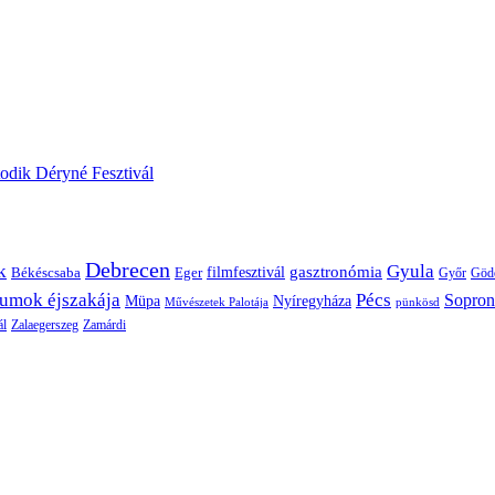
odik Déryné Fesztivál
Debrecen
k
Gyula
gasztronómia
filmfesztivál
Békéscsaba
Eger
Győr
Göd
umok éjszakája
Pécs
Sopron
Müpa
Nyíregyháza
pünkösd
Művészetek Palotája
ál
Zalaegerszeg
Zamárdi