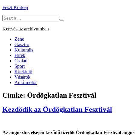
Skip
FesztiKörkép
to
Search
content
for:
Keresés az archívumban
Zene
Gasztro
Kulturális
Hírek
Család
Sport
Kitekintő
Vásárok
Autó-motor
Címke:
Ördögkatlan Fesztivál
Kezdődik az Ördögkatlan Fesztivál
Az augusztus elsején keződő tizedik Ördögkatlan Fesztivál aug