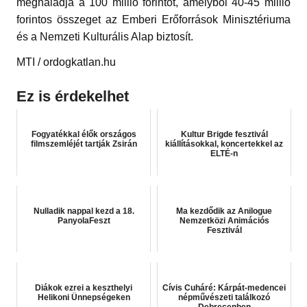
meghaladja a 100 millió forintot, amelyből 40-45 millió
forintos összeget az Emberi Erőforrások Minisztériuma
és a Nemzeti Kulturális Alap biztosít.
MTI / ordogkatlan.hu
Ez is érdekelhet
Fogyatékkal élők országos
Kultur Brigde fesztivál
filmszemléjét tartják Zsirán
kiállításokkal, koncertekkel az
ELTÉ-n
Nulladik nappal kezd a 18.
Ma kezdődik az Anilogue
PanyolaFeszt
Nemzetközi Animációs
Fesztivál
Diákok ezrei a keszthelyi
Cívis Cuháré: Kárpát-medencei
Helikoni Ünnepségeken
népművészeti találkozó