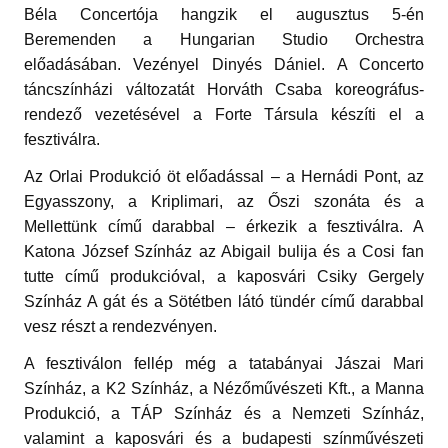
Béla Concertója hangzik el augusztus 5-én
Beremenden a Hungarian Studio Orchestra
előadásában. Vezényel Dinyés Dániel. A Concerto
táncszínházi változatát Horváth Csaba koreográfus-
rendező vezetésével a Forte Társula készíti el a
fesztiválra.
Az Orlai Produkció öt előadással – a Hernádi Pont, az
Egyasszony, a Kriplimari, az Őszi szonáta és a
Mellettünk című darabbal – érkezik a fesztiválra. A
Katona József Színház az Abigail bulija és a Cosi fan
tutte című produkcióval, a kaposvári Csiky Gergely
Színház A gát és a Sötétben látó tündér című darabbal
vesz részt a rendezvényen.
A fesztiválon fellép még a tatabányai Jászai Mari
Színház, a K2 Színház, a Nézőművészeti Kft., a Manna
Produkció, a TÁP Színház és a Nemzeti Színház,
valamint a kaposvári és a budapesti színművészeti