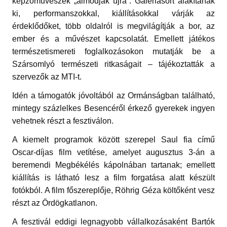
képzőművészek „álmodják újra”. Galériasort alakítanak
ki, performanszokkal, kiállításokkal várják az
érdeklődőket, több oldalról is megvilágítják a bor, az
ember és a művészet kapcsolatát. Emellett játékos
természetismereti foglalkozásokon mutatják be a
Szársomlyó természeti ritkaságait – tájékoztatták a
szervezők az MTI-t.
Idén a támogatók jóvoltából az Ormánságban található,
mintegy százlelkes Besencéről érkező gyerekek ingyen
vehetnek részt a fesztiválon.
A kiemelt programok között szerepel Saul fia című
Oscar-díjas film vetítése, amelyet augusztus 3-án a
beremendi Megbékélés kápolnában tartanak; emellett
kiállítás is látható lesz a film forgatása alatt készült
fotókból. A film főszereplője, Röhrig Géza költőként vesz
részt az Ördögkatlanon.
A fesztivál eddigi legnagyobb vállalkozásaként Bartók