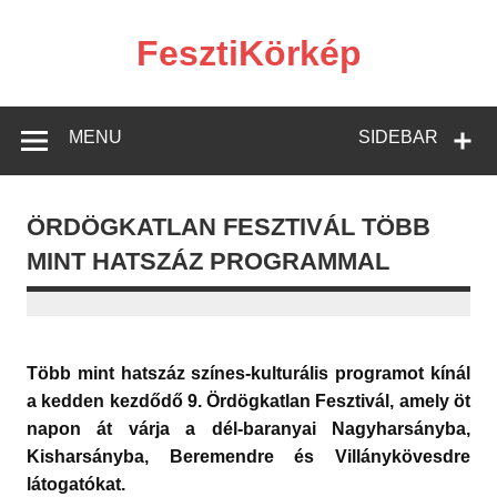
Skip
to
content
FesztiKörkép
MENU
SIDEBAR
ÖRDÖGKATLAN FESZTIVÁL TÖBB
MINT HATSZÁZ PROGRAMMAL
Több mint hatszáz színes-kulturális programot kínál
a kedden kezdődő 9. Ördögkatlan Fesztivál, amely öt
napon át várja a dél-baranyai Nagyharsányba,
Kisharsányba, Beremendre és Villánykövesdre
látogatókat.