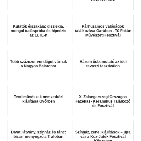
Debrecenben
Kutatók éjszakája: diszlexia,
Párhuzamos valóságok
mongol tudáspróba és hipnózis
találkozása Garábon - Tű Fokán
az ELTE-n
Művészeti Fesztivál
Több százezer vendéget várnak
Három ősbemutató az idei
a Nagyon Balatonra
tavaszi fesztiválon
Textilművészek nemzetközi
X. Zalaegerszegi Országos
kiállítása Győrben
Fazekas- Keramikus Találkozó
és Fesztivál
Divat, látvány, színház és tánc:
Színház, zene, kiállítások – újra
bizarr menyegző a Trafóban
vár a Köz-Játék Fesztivál