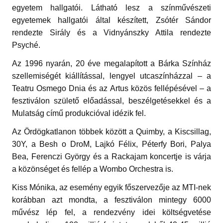
egyetem hallgatói. Látható lesz a színművészeti
egyetemek hallgatói által készített, Zsótér Sándor
rendezte Sirály és a Vidnyánszky Attila rendezte
Psyché.
Az 1996 nyarán, 20 éve megalapított a Bárka Színház
szellemiségét kiállítással, lengyel utcaszínházzal – a
Teatru Osmego Dnia és az Artus közös fellépésével – a
fesztiválon születő előadással, beszélgetésekkel és a
Mulatság című produkcióval idézik fel.
Az Ördögkatlanon többek között a Quimby, a Kiscsillag,
30Y, a Besh o DroM, Lajkó Félix, Péterfy Bori, Palya
Bea, Ferenczi György és a Rackajam koncertje is várja
a közönséget és fellép a Wombo Orchestra is.
Kiss Mónika, az esemény egyik főszervezője az MTI-nek
korábban azt mondta, a fesztiválon mintegy 6000
művész lép fel, a rendezvény idei költségvetése