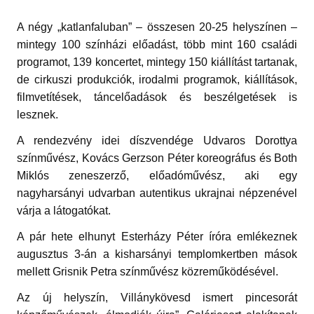
A négy „katlanfaluban” – összesen 20-25 helyszínen –
mintegy 100 színházi előadást, több mint 160 családi
programot, 139 koncertet, mintegy 150 kiállítást tartanak,
de cirkuszi produkciók, irodalmi programok, kiállítások,
filmvetítések, táncelőadások és beszélgetések is
lesznek.
A rendezvény idei díszvendége Udvaros Dorottya
színművész, Kovács Gerzson Péter koreográfus és Both
Miklós zeneszerző, előadóművész, aki egy
nagyharsányi udvarban autentikus ukrajnai népzenével
várja a látogatókat.
A pár hete elhunyt Esterházy Péter íróra emlékeznek
augusztus 3-án a kisharsányi templomkertben mások
mellett Grisnik Petra színművész közreműködésével.
Az új helyszín, Villánykövesd ismert pincesorát