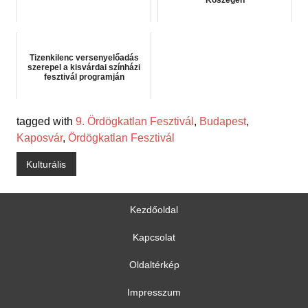
Kőszegen
Tizenkilenc versenyelőadás
szerepel a kisvárdai színházi
fesztivál programján
tagged with
9. Ördögkatlan Fesztivál
,
Budapest
,
Kaposvár
,
Ördögkatlan Fesztivál
Kulturális
Kezdőoldal
Kapcsolat
Oldaltérkép
Impresszum