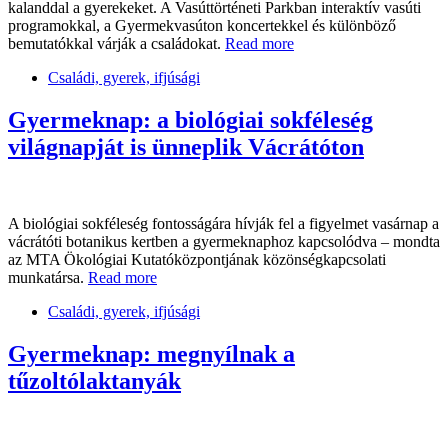
kalanddal a gyerekeket. A Vasúttörténeti Parkban interaktív vasúti
programokkal, a Gyermekvasúton koncertekkel és különböző
bemutatókkal várják a családokat.
Read more
Családi, gyerek, ifjúsági
Gyermeknap: a biológiai sokféleség
világnapját is ünneplik Vácrátóton
A biológiai sokféleség fontosságára hívják fel a figyelmet vasárnap a
vácrátóti botanikus kertben a gyermeknaphoz kapcsolódva – mondta
az MTA Ökológiai Kutatóközpontjának közönségkapcsolati
munkatársa.
Read more
Családi, gyerek, ifjúsági
Gyermeknap: megnyílnak a
tűzoltólaktanyák