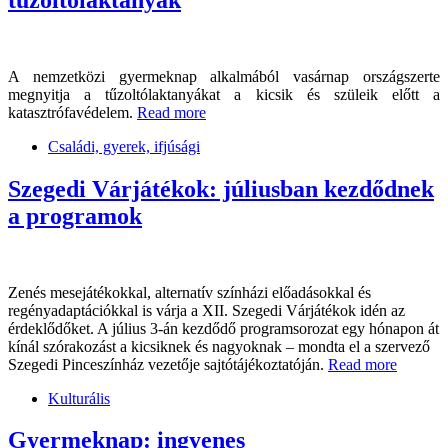
A nemzetközi gyermeknap alkalmából vasárnap országszerte
megnyitja a tűzoltólaktanyákat a kicsik és szüleik előtt a
katasztrófavédelem.
Read more
Családi, gyerek, ifjúsági
Szegedi Várjátékok: júliusban kezdődnek
a programok
Zenés mesejátékokkal, alternatív színházi előadásokkal és
regényadaptációkkal is várja a XII. Szegedi Várjátékok idén az
érdeklődőket. A július 3-án kezdődő programsorozat egy hónapon át
kínál szórakozást a kicsiknek és nagyoknak – mondta el a szervező
Szegedi Pinceszínház vezetője sajtótájékoztatóján.
Read more
Kulturális
Gyermeknap: ingyenes