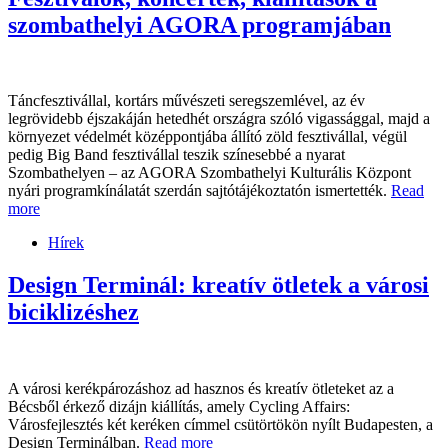
szombathelyi AGORA programjában
Táncfesztivállal, kortárs művészeti seregszemlével, az év
legrövidebb éjszakáján hetedhét országra szóló vigassággal, majd a
környezet védelmét középpontjába állító zöld fesztivállal, végül
pedig Big Band fesztivállal teszik színesebbé a nyarat
Szombathelyen – az AGORA Szombathelyi Kulturális Központ
nyári programkínálatát szerdán sajtótájékoztatón ismertették.
Read
more
Hírek
Design Terminál: kreatív ötletek a városi
biciklizéshez
A városi kerékpározáshoz ad hasznos és kreatív ötleteket az a
Bécsből érkező dizájn kiállítás, amely Cycling Affairs:
Városfejlesztés két keréken címmel csütörtökön nyílt Budapesten, a
Design Terminálban.
Read more