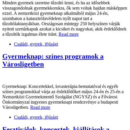
Minden gyermek szeretne tűzoltó lenni, és ha az idősebbek
visszagondolnak gyermekkorukra, ők sem voltak hajdan másképpen
ezzel. A nemzetközi gyermeknap alkalmából május 24-én,
szombaton a katasztrófavédelem nyílt napot tart a
tűzoltólaktanyákban. Országosan mintegy 250 helyszínen várják
nyitott szertárkapuk azokat a kicsiket és nagyokat, akik érdeklődnek
a tűzoltók izgalmas élete iránt.
Read more
Családi, gyerek, ifjúsági
Gyermeknap: színes programok a
Városligetben
Gyermeknap: Koncertekkel, lovasterápia-bemutatóval és egyéb
színes programokkal várja az érdeklődőket május 24-én és 25-én a
Nemzetközi Gyermekmentő Szolgálat (NGYSZ) és a Fővárosi
Önkormányzat ingyenes gyermeknapi rendezvénye a budapesti
Városligetben.
Read more
Családi, gyerek, ifjúsági
Fesztiválok, koncertek, kiállítások a