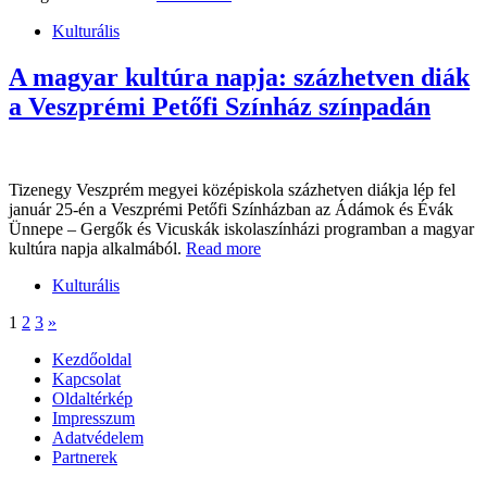
Kulturális
A magyar kultúra napja: százhetven diák
a Veszprémi Petőfi Színház színpadán
Tizenegy Veszprém megyei középiskola százhetven diákja lép fel
január 25-én a Veszprémi Petőfi Színházban az Ádámok és Évák
Ünnepe – Gergők és Vicuskák iskolaszínházi programban a magyar
kultúra napja alkalmából.
Read more
Kulturális
1
2
3
»
Kezdőoldal
Kapcsolat
Oldaltérkép
Impresszum
Adatvédelem
Partnerek