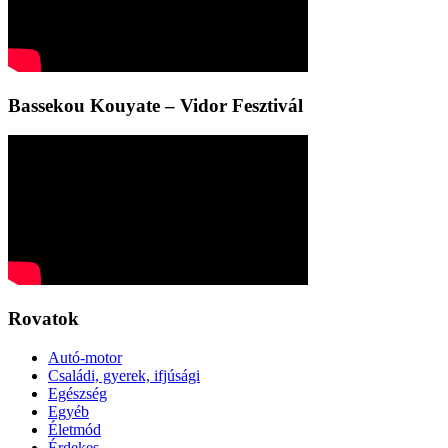
Bassekou Kouyate – Vidor Fesztivál
Rovatok
Autó-motor
Családi, gyerek, ifjúsági
Egészség
Egyéb
Életmód
Érdekes