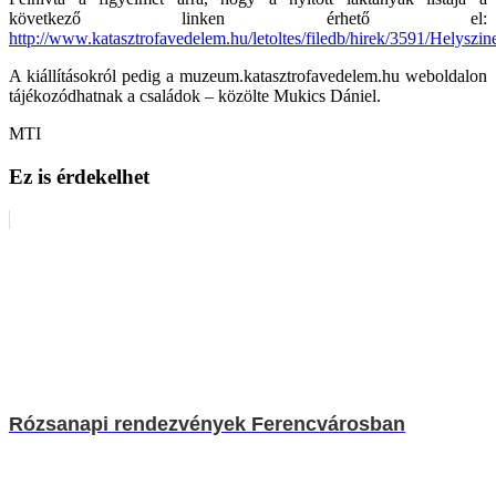
következő linken érhető el:
http://www.katasztrofavedelem.hu/letoltes/filedb/hirek/3591/Helyszi
A kiállításokról pedig a muzeum.katasztrofavedelem.hu weboldalon
tájékozódhatnak a családok – közölte Mukics Dániel.
MTI
Ez is érdekelhet
Rózsanapi rendezvények Ferencvárosban