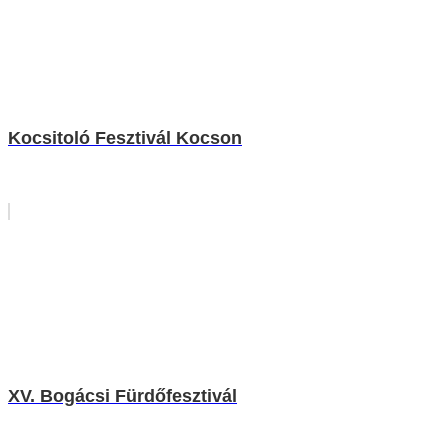
Kocsitoló Fesztivál Kocson
XV. Bogácsi Fürdőfesztivál