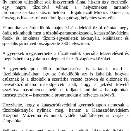
Ily módon teljesülhet sok kisgyermek álma, hiszen úgy érezhetik,
egy napra tűzoltóvá válnak a helyszíneken tartandó
próbariasztásoknak köszönhetően – fogalmazott Mukics Dániel, az
Országos Katasztrófavédelmi Igazgatóság helyettes szóvivője.
Elmondta: az érdeklődők május 31-én délelőtt tíztől délután négy
óráig tekinthetik meg a tűzoltó-parancsnokságok, katasztrófavédelmi
őrsök és önkéntes tűzoltó-egyesületek laktanyáit, kiállításait és
speciális járműveit országszerte 330 helyszínen.
A gyerekek megismerhetik a tűzoltóautók speciális felszereléseit és
megnézhetik a gyakran emlegetett feszítő-vágó eszközöket is.
A gyermeknapon több próbariasztást is tartanak majd a
tűzoltólaktanyákban, így az érdeklődők azt is láthatják, hogyan
csúsznak le a tűzoltók a szertárba vezető csövön és öltöznek fel
beavatkozóruhába másodpercek alatt, hogy a jelzést követő
százhúsz másodpercen belül el tudjanak indulni a bajbajutottak
megsegítésére – ismertette a programokat a helyettes szóvivő.
Hozzátette, hogy a katasztrófavédelmi gyermeknapon nemcsak a
tűzoltólaktanyák nyílnak meg, hanem a Katasztrófavédelem
Központi Múzeuma és annak vidéki kiállítóhelyei is várják a
látogatókat.
Felhívta a figyelmet arra, hogy a nyitott laktanyák listája a