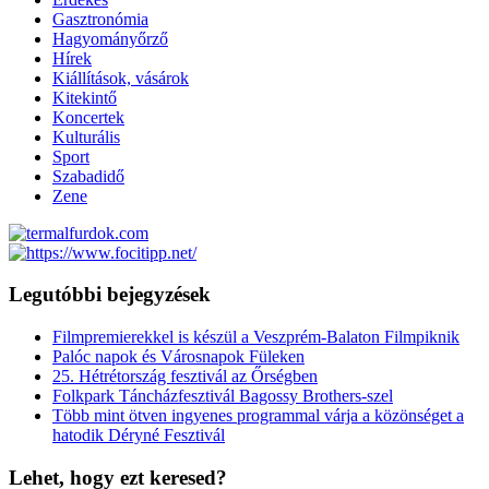
Gasztronómia
Hagyományőrző
Hírek
Kiállítások, vásárok
Kitekintő
Koncertek
Kulturális
Sport
Szabadidő
Zene
Legutóbbi bejegyzések
Filmpremierekkel is készül a Veszprém-Balaton Filmpiknik
Palóc napok és Városnapok Füleken
25. Hétrétország fesztivál az Őrségben
Folkpark Táncházfesztivál Bagossy Brothers-szel
Több mint ötven ingyenes programmal várja a közönséget a
hatodik Déryné Fesztivál
Lehet, hogy ezt keresed?