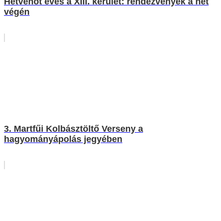
Hetvenöt éves a XIII. kerület: rendezvények a hét
végén
3. Martfűi Kolbásztöltő Verseny a
hagyományápolás jegyében