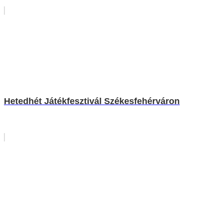
Hetedhét Játékfesztivál Székesfehérváron