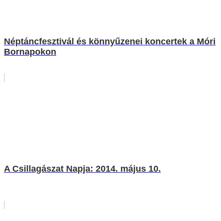
Néptáncfesztivál és könnyűzenei koncertek a Móri
Bornapokon
A Csillagászat Napja: 2014. május 10.