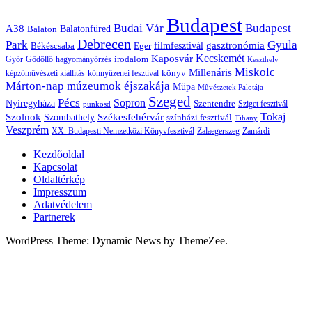
Budapest
Budai Vár
Budapest
A38
Balaton
Balatonfüred
Debrecen
Park
Gyula
gasztronómia
filmfesztivál
Békéscsaba
Eger
Kaposvár
Kecskemét
irodalom
hagyományőrzés
Győr
Gödöllő
Keszthely
Miskolc
Millenáris
könyv
képzőművészeti kiállítás
könnyűzenei fesztivál
Márton-nap
múzeumok éjszakája
Müpa
Művészetek Palotája
Szeged
Pécs
Sopron
Nyíregyháza
Szentendre
Sziget fesztivál
pünkösd
Székesfehérvár
Tokaj
Szolnok
Szombathely
színházi fesztivál
Tihany
Veszprém
XX. Budapesti Nemzetközi Könyvfesztivál
Zalaegerszeg
Zamárdi
Kezdőoldal
Kapcsolat
Oldaltérkép
Impresszum
Adatvédelem
Partnerek
WordPress Theme: Dynamic News by ThemeZee.