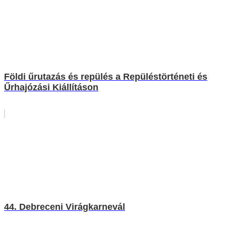
Földi űrutazás és repülés a Repüléstörténeti és
Űrhajózási Kiállításon
44. Debreceni Virágkarnevál