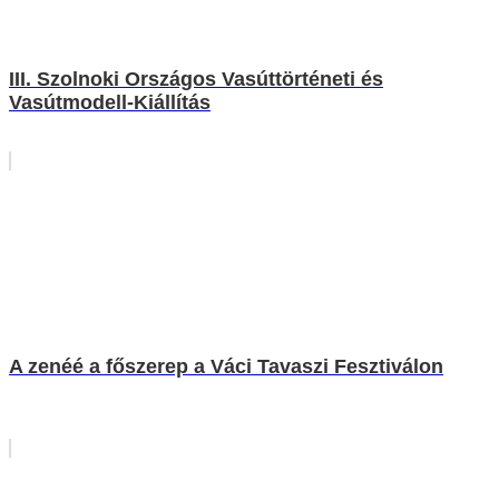
III. Szolnoki Országos Vasúttörténeti és
Vasútmodell-Kiállítás
A zenéé a főszerep a Váci Tavaszi Fesztiválon