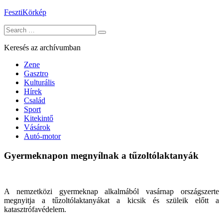
Skip
FesztiKörkép
to
Search
content
for:
Keresés az archívumban
Zene
Gasztro
Kulturális
Hírek
Család
Sport
Kitekintő
Vásárok
Autó-motor
Gyermeknapon megnyílnak a tűzoltólaktanyák
A nemzetközi gyermeknap alkalmából vasárnap országszerte
megnyitja a tűzoltólaktanyákat a kicsik és szüleik előtt a
katasztrófavédelem.