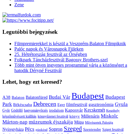
Zene
Legutóbbi bejegyzések
Filmpremierekkel is készül a Veszprém-Balaton Filmpiknik
Palóc napok és Városnapok Füleken
25. Hétrétország fesztivál az Őrségben
Folkpark Táncházfesztivál Bagossy Brothers-szel
Több mint ötven ingyenes programmal várja a közönséget a
hatodik Déryné Fesztivál
Lehet, hogy ezt keresed?
Budapest
Budai Vár
Budapest
A38
Balaton
Balatonfüred
Debrecen
Park
Gyula
gasztronómia
filmfesztivál
Békéscsaba
Eger
Kaposvár
Kecskemét
irodalom
hagyományőrzés
Győr
Gödöllő
Keszthely
Miskolc
Millenáris
könyv
képzőművészeti kiállítás
könnyűzenei fesztivál
Márton-nap
múzeumok éjszakája
Müpa
Művészetek Palotája
Szeged
Pécs
Sopron
Nyíregyháza
Szentendre
Sziget fesztivál
pünkösd