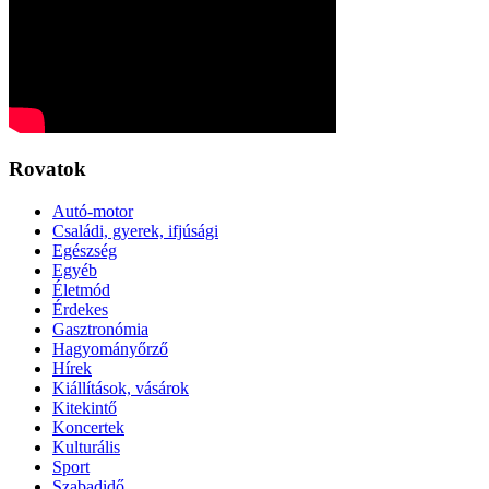
Rovatok
Autó-motor
Családi, gyerek, ifjúsági
Egészség
Egyéb
Életmód
Érdekes
Gasztronómia
Hagyományőrző
Hírek
Kiállítások, vásárok
Kitekintő
Koncertek
Kulturális
Sport
Szabadidő