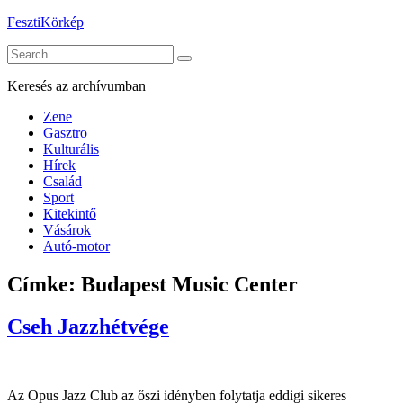
Skip
FesztiKörkép
to
Search
content
for:
Keresés az archívumban
Zene
Gasztro
Kulturális
Hírek
Család
Sport
Kitekintő
Vásárok
Autó-motor
Címke:
Budapest Music Center
Cseh Jazzhétvége
Az Opus Jazz Club az őszi idényben folytatja eddigi sikeres