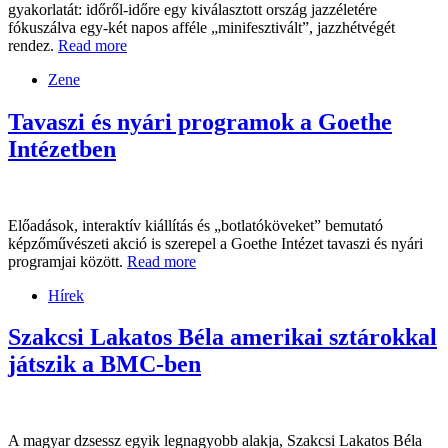
gyakorlatát: időről-időre egy kiválasztott ország jazzéletére
fókuszálva egy-két napos afféle „minifesztivált”, jazzhétvégét
rendez.
Read more
Zene
Tavaszi és nyári programok a Goethe
Intézetben
Előadások, interaktív kiállítás és „botlatóköveket” bemutató
képzőművészeti akció is szerepel a Goethe Intézet tavaszi és nyári
programjai között.
Read more
Hírek
Szakcsi Lakatos Béla amerikai sztárokkal
játszik a BMC-ben
A magyar dzsessz egyik legnagyobb alakja, Szakcsi Lakatos Béla