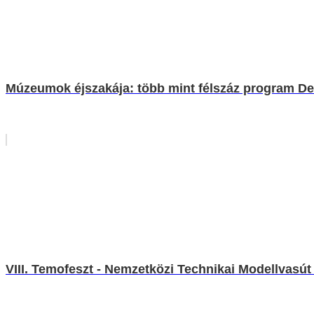
Múzeumok éjszakája: több mint félszáz program D
VIII. Temofeszt - Nemzetközi Technikai Modellvasút 