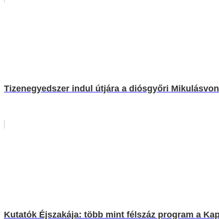
Tizenegyedszer indul útjára a diósgyőri Mikulásvon
Kutatók Éjszakája: több mint félszáz program a K