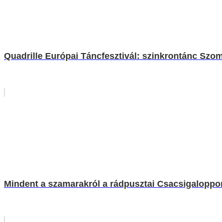
Quadrille Európai Táncfesztivál: szinkrontánc Szo
Mindent a szamarakról a rádpusztai Csacsigaloppo