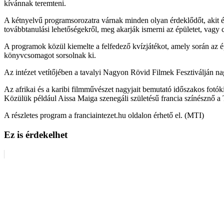
kívánnak teremteni.
A kétnyelvű programsorozatra várnak minden olyan érdeklődőt, akit ér
továbbtanulási lehetőségekről, meg akarják ismerni az épületet, vagy 
A programok közül kiemelte a felfedező kvízjátékot, amely során az ép
könyvcsomagot sorsolnak ki.
Az intézet vetítőjében a tavalyi Nagyon Rövid Filmek Fesztiválján nagy
Az afrikai és a karibi filmművészet nagyjait bemutató időszakos fotó
Közülük például Aissa Maiga szenegáli születésű francia színésznő a
A részletes program a franciaintezet.hu oldalon érhető el. (MTI)
Ez is érdekelhet