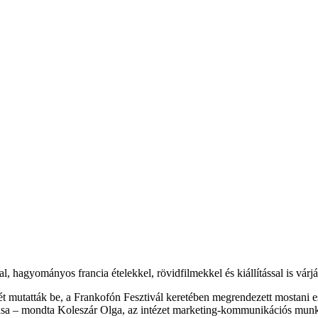
 hagyományos francia ételekkel, rövidfilmekkel és kiállítással is várjá
t mutatták be, a Frankofón Fesztivál keretében megrendezett mostani es
atása – mondta Koleszár Olga, az intézet marketing-kommunikációs mu