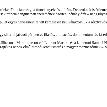
dekel Franciaország, a francia nyelv és kultúra. De azoknak is érdemes
csak francia hangulatban szeretnének eltölteni néhány órát – hangsúlyoz
ület egyes helyszínein feltett kérdésekre kell válaszolniuk a résztvev
 sikerrel játszott pár perces fikciós, animációs, dokumentum- és kísérle
kiállításon a Martinique-on élő Laurent Macarie és a kameruni Samuel N
 Tajtékos napok című filmből lehet ismerős a magyar mozinézőknek – ha