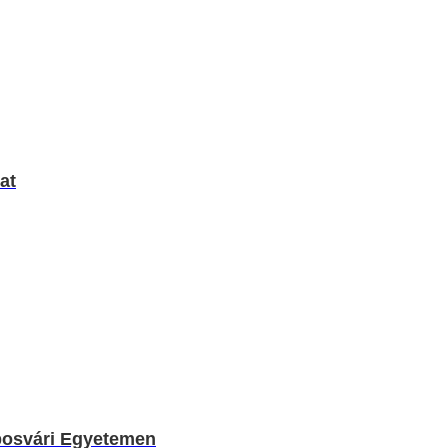
at
aposvári Egyetemen