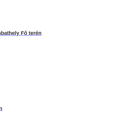
mbathely Fő terén
n