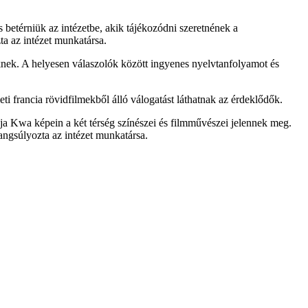
 betérniük az intézetbe, akik tájékozódni szeretnének a
ta az intézet munkatársa.
őknek. A helyesen válaszolók között ingyenes nyelvtanfolyamot és
ti francia rövidfilmekből álló válogatást láthatnak az érdeklődők.
ja Kwa képein a két térség színészei és filmművészei jelennek meg.
ngsúlyozta az intézet munkatársa.