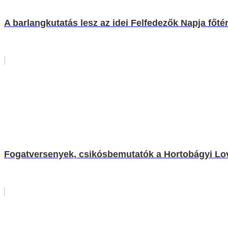
A barlangkutatás lesz az idei Felfedezők Napja főt
Fogatversenyek, csikósbemutatók a Hortobágyi L