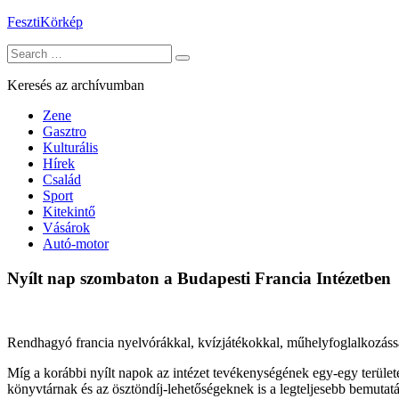
Skip
FesztiKörkép
to
Search
content
for:
Keresés az archívumban
Zene
Gasztro
Kulturális
Hírek
Család
Sport
Kitekintő
Vásárok
Autó-motor
Nyílt nap szombaton a Budapesti Francia Intézetben
Rendhagyó francia nyelvórákkal, kvízjátékokkal, műhelyfoglalkozással,
Míg a korábbi nyílt napok az intézet tevékenységének egy-egy területé
könyvtárnak és az ösztöndíj-lehetőségeknek is a legteljesebb bemut