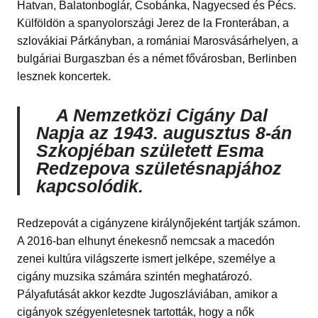
Hatvan, Balatonboglár, Csobánka, Nagyecsed és Pécs.
Külföldön a spanyolországi Jerez de la Fronterában, a
szlovákiai Párkányban, a romániai Marosvásárhelyen, a
bulgáriai Burgaszban és a német fővárosban, Berlinben
lesznek koncertek.
A Nemzetközi Cigány Dal
Napja az 1943. augusztus 8-án
Szkopjéban született Esma
Redzepova születésnapjához
kapcsolódik.
Redzepovát a cigányzene királynőjeként tartják számon.
A 2016-ban elhunyt énekesnő nemcsak a macedón
zenei kultúra világszerte ismert jelképe, személye a
cigány muzsika számára szintén meghatározó.
Pályafutását akkor kezdte Jugoszláviában, amikor a
cigányok szégyenletesnek tartották, hogy a nők