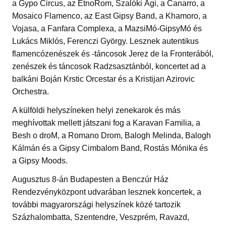
a Gypo Circus, az EtnoRom, Szalóki Ági, a Canarro, a
Mosaico Flamenco, az East Gipsy Band, a Khamoro, a
Vojasa, a Fanfara Complexa, a MazsiMó-GipsyMó és
Lukács Miklós, Ferenczi György. Lesznek autentikus
flamencózenészek és -táncosok Jerez de la Fronterából,
zenészek és táncosok Radzsasztánból, koncertet ad a
balkáni Boján Krstic Orcestar és a Kristijan Azirovic
Orchestra.
A külföldi helyszíneken helyi zenekarok és más
meghívottak mellett játszani fog a Karavan Familia, a
Besh o droM, a Romano Drom, Balogh Melinda, Balogh
Kálmán és a Gipsy Cimbalom Band, Rostás Mónika és
a Gipsy Moods.
Augusztus 8-án Budapesten a Benczúr Ház
Rendezvényközpont udvarában lesznek koncertek, a
további magyarországi helyszínek közé tartozik
Százhalombatta, Szentendre, Veszprém, Ravazd,