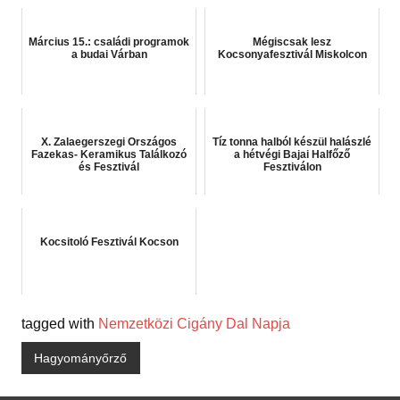
Március 15.: családi programok
Mégiscsak lesz
a budai Várban
Kocsonyafesztivál Miskolcon
X. Zalaegerszegi Országos
Tíz tonna halból készül halászlé
Fazekas- Keramikus Találkozó
a hétvégi Bajai Halfőző
és Fesztivál
Fesztiválon
Kocsitoló Fesztivál Kocson
tagged with
Nemzetközi Cigány Dal Napja
Hagyományőrző