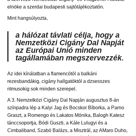
elnöke a szerdai budapesti sajtótájékoztatón.
Mint hangsúlyozta,
a hálózat távlati célja, hogy a
Nemzetközi Cigány Dal Napját
az Európai Unió minden
tagállamában megszervezzék.
Az idei kínálatban a flamencótól a balkáni
rezesbandákig, cigány hallgatóktól a dzsesszes
ritmusokig sok minden szerepel.
A 3. Nemzetközi Cigány Dal Napján augusztus 8-án
színpadra lép a Kalyi Jag és Bocskor Bíborka, a Parno
Graszt, a Romengo és Lakatos Mónika, Balogh Katesz
tánccsoportja, Bódi Guszti, a Kále Lulugyi és a
Cimbaliband, Szabó Balázs, a Misztrál, az AMaro Duho,