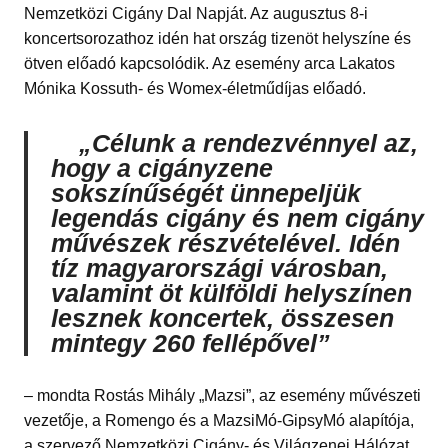
Nemzetközi Cigány Dal Napját. Az augusztus 8-i
koncertsorozathoz idén hat ország tizenöt helyszíne és
ötven előadó kapcsolódik. Az esemény arca Lakatos
Mónika Kossuth- és Womex-életműdíjas előadó.
„Célunk a rendezvénnyel az,
hogy a cigányzene
sokszínűségét ünnepeljük
legendás cigány és nem cigány
művészek részvételével. Idén
tíz magyarországi városban,
valamint öt külföldi helyszínen
lesznek koncertek, összesen
mintegy 260 fellépővel”
– mondta Rostás Mihály „Mazsi”, az esemény művészeti
vezetője, a Romengo és a MazsiMó-GipsyMó alapítója,
a szervező Nemzetközi Cigány- és Világzenei Hálózat