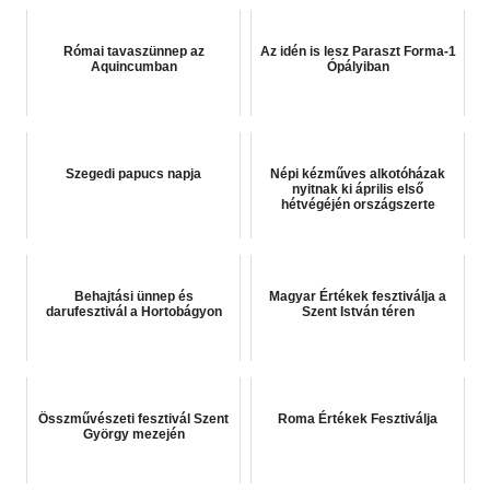
Római tavaszünnep az
Az idén is lesz Paraszt Forma-1
Aquincumban
Ópályiban
Szegedi papucs napja
Népi kézműves alkotóházak
nyitnak ki április első
hétvégéjén országszerte
Behajtási ünnep és
Magyar Értékek fesztiválja a
darufesztivál a Hortobágyon
Szent István téren
Összművészeti fesztivál Szent
Roma Értékek Fesztiválja
György mezején