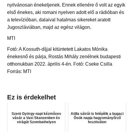
nyilvánosan énekeljenek. Ennek ellenére ő volt az egyik
első énekes, aki romani nyelven adott elő a rádióban és
a televízióban, dalaival hatalmas sikereket aratott
Jugoszláviában, majd az egész világon.
MTI
Fotó: A Kossuth-díjjal kitüntetett Lakatos Mónika
énekesnő és párja, Rostás Mihály zenélnek budapesti
otthonukban 2022. április 4-én. Fotó: Cseke Csilla
Forrás: MTI
Ez is érdekelhet
Szent György-napi kézműves
Atilla sátrát is felépítik a bugaci
vásár a Vasi Skanzenben és
Ősök napja hagyományőrző
virágút Szombathelyen
fesztiválon